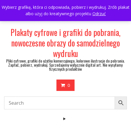
Skip
697063361
walulik@gmail.com
Wybierz grafikę, która ci odpowiada, pobierz i wydrukuj. Zrób plakat
to
albo użyj do kreatywnego projektu
Odrzuć
My Account
content
Plakaty cyfrowe i grafiki do pobrania,
nowoczesne obrazy do samodzielnego
wydruku
Pliki cyfrowe, grafiki do użytku komercyjnego, kolorowe ilustracje do pobrania.
Zapłać, pobierz, wydrukuj. Sprzedajemy wyłącznie digital art. Nie wysyłamy
fizycznych produktów
0