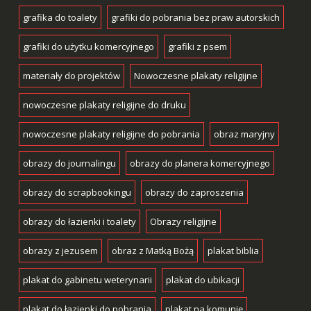
grafika do toalety
grafiki do pobrania bez praw autorskich
grafiki do użytku komercyjnego
grafiki z psem
materiały do projektów
Nowoczesne plakaty religijne
nowoczesne plakaty religijne do druku
nowoczesne plakaty religijne do pobrania
obraz maryjny
obrazy do journalingu
obrazy do planera komercyjnego
obrazy do scrapbookingu
obrazy do zaproszenia
obrazy do łazienki i toalety
Obrazy religijne
obrazy z jezusem
obraz z Matką Bożą
plakat biblia
plakat do gabinetu weterynarii
plakat do ubikacji
plakat do łazienki do pobrania
plakat na komunię