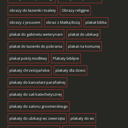
obrazy do łazienki i toalety
Obrazy religijne
obrazy z jezusem
obraz z Matką Bożą
plakat biblia
plakat do gabinetu weterynarii
plakat do ubikacji
plakat do łazienki do pobrania
plakat na komunię
plakat pokój modlitwy
Plakaty biblijne
plakaty chrześcijańskie
plakaty dla dzieci
plakaty do kancelarii parafialnej
plakaty do sali katechetycznej
plakaty do salonu groomerskiego
plakaty do ubikacji wc zwierzęta
plakaty do wc