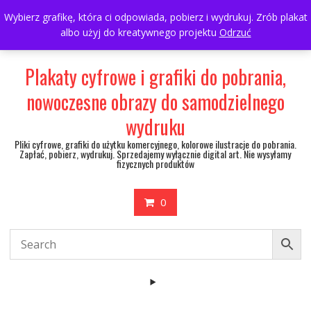
Skip
697063361
walulik@gmail.com
Wybierz grafikę, która ci odpowiada, pobierz i wydrukuj. Zrób plakat
to
albo użyj do kreatywnego projektu
Odrzuć
My Account
content
Plakaty cyfrowe i grafiki do pobrania,
nowoczesne obrazy do samodzielnego
wydruku
Pliki cyfrowe, grafiki do użytku komercyjnego, kolorowe ilustracje do pobrania.
Zapłać, pobierz, wydrukuj. Sprzedajemy wyłącznie digital art. Nie wysyłamy
fizycznych produktów
0