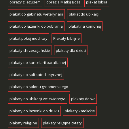
obrazy z jezusem
obraz z Matką Bożą
plakat biblia
plakat do gabinetu weterynarii
plakat do ubikacji
plakat do łazienki do pobrania
plakat na komunię
plakat pokój modlitwy
Plakaty biblijne
plakaty chrześcijańskie
plakaty dla dzieci
plakaty do kancelarii parafialnej
plakaty do sali katechetycznej
plakaty do salonu groomerskiego
plakaty do ubikacji wc zwierzęta
plakaty do wc
plakaty do łazienki do druku
plakaty katolickie
plakaty religijne
plakaty religijne cytaty