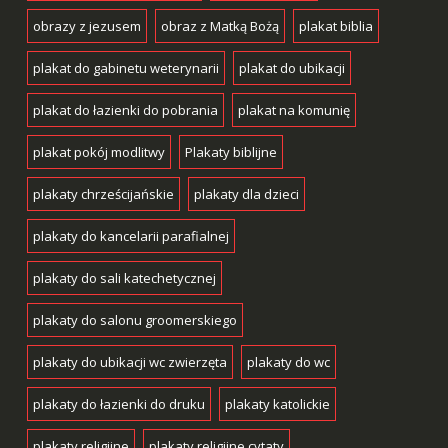
obrazy z jezusem
obraz z Matką Bożą
plakat biblia
plakat do gabinetu weterynarii
plakat do ubikacji
plakat do łazienki do pobrania
plakat na komunię
plakat pokój modlitwy
Plakaty biblijne
plakaty chrześcijańskie
plakaty dla dzieci
plakaty do kancelarii parafialnej
plakaty do sali katechetycznej
plakaty do salonu groomerskiego
plakaty do ubikacji wc zwierzęta
plakaty do wc
plakaty do łazienki do druku
plakaty katolickie
plakaty religijne
plakaty religijne cytaty