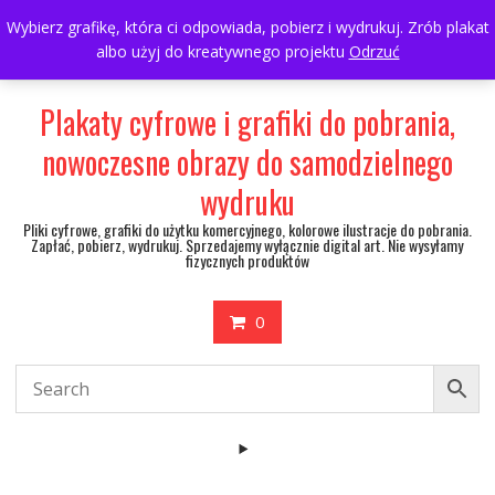
Skip
697063361
walulik@gmail.com
Wybierz grafikę, która ci odpowiada, pobierz i wydrukuj. Zrób plakat
to
albo użyj do kreatywnego projektu
Odrzuć
My Account
content
Plakaty cyfrowe i grafiki do pobrania,
nowoczesne obrazy do samodzielnego
wydruku
Pliki cyfrowe, grafiki do użytku komercyjnego, kolorowe ilustracje do pobrania.
Zapłać, pobierz, wydrukuj. Sprzedajemy wyłącznie digital art. Nie wysyłamy
fizycznych produktów
0