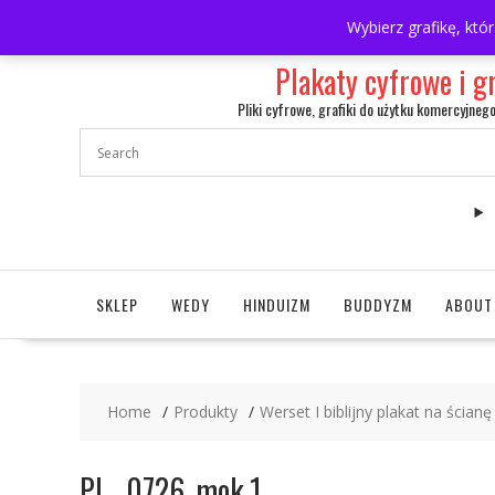
Skip
697063361
walulik@gmail.com
Wybierz grafikę, któ
to
content
Plakaty cyfrowe i g
Pliki cyfrowe, grafiki do użytku komercyjneg
SKLEP
WEDY
HINDUIZM
BUDDYZM
ABOUT
Home
Produkty
Werset I biblijny plakat na ścianę
PL_ 0726_mok 1