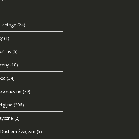
)
e vintage
(24)
zy
(1)
ośliny
(5)
sceny
(18)
oża
(34)
dekoracyjne
(79)
ligijne
(206)
styczne
(2)
 Duchem Świętym
(5)