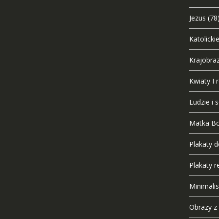
Jezus
(78
Katolicki
Krajobra
Kwiaty I r
Ludzie i 
Matka B
Plakaty 
Plakaty re
Minimali
Obrazy z