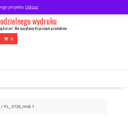
My Account
wnego projektu
Odrzuć
amodzielnego wydruku
igital art. Nie wysyłamy fizycznych produktów
0
PL_ 0726_mok 1