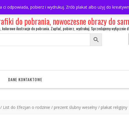
ra ci odpowiada, pobierz i wydrukuj. Zrób plakat albo użyj do kreaty
rafiki do pobrania, nowoczesne obrazy do s
o, kolorowe ilustracje do pobrania. Zapłać, pobierz, wydrukuj. Sprzedajemy wyłącznie d
DANE KONTAKTOWE
 / List do Efezjan o rodzinie / prezent ślubny weselny / plakat religijny