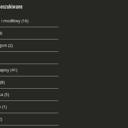
poszukiwane
 i modlitwy
(16)
4)
orii
(2)
napisy
(41)
(8)
ka
(5)
y
(1)
2)