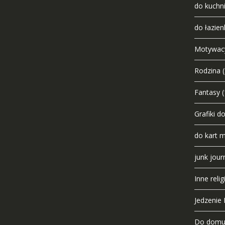
do kuchn
do łazien
Motywac
Rodzina
Fantasy
(
Grafiki d
do kart 
junk jour
Inne relig
Jedzenie I
Do dom