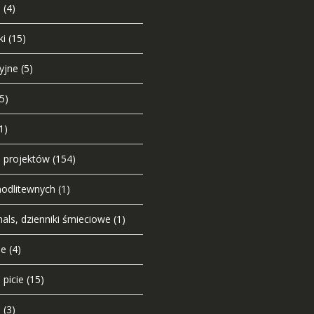
i
(4)
ki
(15)
yjne
(5)
(5)
1)
o projektów
(154)
modlitewnych
(1)
nals, dzienniki śmieciowe
(1)
ie
(4)
 picie
(15)
u
(3)