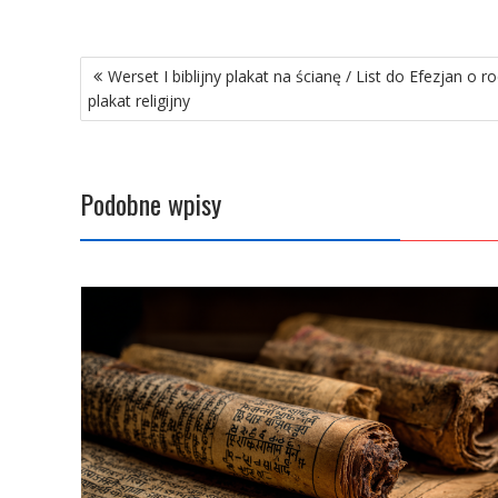
Nawigacja
Werset I biblijny plakat na ścianę / List do Efezjan o r
wpisu
plakat religijny
Podobne wpisy