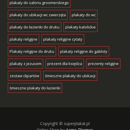
plakaty do salonu groomerskiego
plakaty do ubikacji wc zwierzęta
plakaty do wc
plakaty do łazienki do druku
plakaty katolickie
plakaty religijne
plakaty religijne cytaty
Plakaty religijne do druku
plakaty religijne do gabloty
plakaty z jezusem
prezent dla księdza
prezenty religijne
zestaw clipartów
śmieszne plakaty do ubikacji
śmieszne plakaty do łazienki
Copyright © superplakat.pl
Online Shop by
Acme Themes