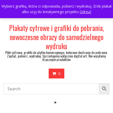
Skip
697063361
walulik@gmail.com
Wybierz grafikę, która ci odpowiada, pobierz i wydrukuj. Zrób plakat
to
albo użyj do kreatywnego projektu
Odrzuć
My Account
content
Plakaty cyfrowe i grafiki do pobrania,
nowoczesne obrazy do samodzielnego
wydruku
Pliki cyfrowe, grafiki do użytku komercyjnego, kolorowe ilustracje do pobrania.
Zapłać, pobierz, wydrukuj. Sprzedajemy wyłącznie digital art. Nie wysyłamy
fizycznych produktów
0