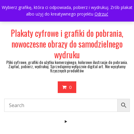
Skip
697063361
walulik@gmail.com
Wybierz grafikę, która ci odpowiada, pobierz i wydrukuj. Zrób plakat
to
albo użyj do kreatywnego projektu
Odrzuć
My Account
content
Plakaty cyfrowe i grafiki do pobrania,
nowoczesne obrazy do samodzielnego
wydruku
Pliki cyfrowe, grafiki do użytku komercyjnego, kolorowe ilustracje do pobrania.
Zapłać, pobierz, wydrukuj. Sprzedajemy wyłącznie digital art. Nie wysyłamy
fizycznych produktów
0