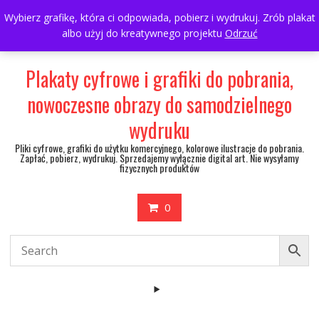
Skip
697063361
walulik@gmail.com
Wybierz grafikę, która ci odpowiada, pobierz i wydrukuj. Zrób plakat
to
albo użyj do kreatywnego projektu
Odrzuć
My Account
content
Plakaty cyfrowe i grafiki do pobrania,
nowoczesne obrazy do samodzielnego
wydruku
Pliki cyfrowe, grafiki do użytku komercyjnego, kolorowe ilustracje do pobrania.
Zapłać, pobierz, wydrukuj. Sprzedajemy wyłącznie digital art. Nie wysyłamy
fizycznych produktów
0