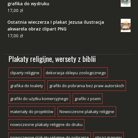
grafika do wydruku
17,00
zł
Ostatnia wieczerza I plakat Jezusa ilustracja
akwarela obraz clipart PNG
17,00
zł
Plakaty religijne, wersety z biblii
cliparty religijne
dekoracja sklepu zoologicznego
grafika do toalety
grafiki do pobrania bez praw autorskich
grafiki do użytku komercyjnego
grafiki z psem
materiały do projektów
Nowoczesne plakaty religijne
nowoczesne plakaty religijne do druku
nowoczesne plakaty religijne do pobrania
obraz maryjny