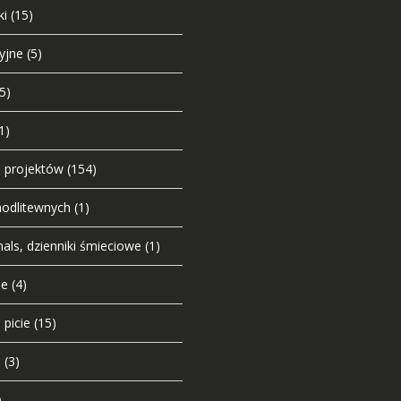
ki
(15)
yjne
(5)
(5)
1)
o projektów
(154)
modlitewnych
(1)
nals, dzienniki śmieciowe
(1)
ie
(4)
 picie
(15)
u
(3)
)