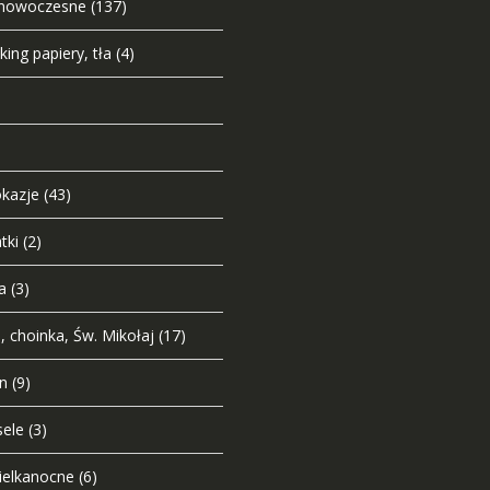
e nowoczesne
(137)
ing papiery, tła
(4)
okazje
(43)
tki
(2)
a
(3)
 choinka, Św. Mikołaj
(17)
n
(9)
sele
(3)
ielkanocne
(6)