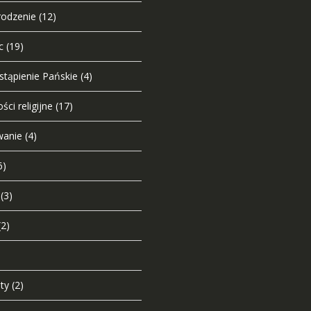
odzenie
(12)
c
(19)
tąpienie Pańskie
(4)
ści religijne
(17)
wanie
(4)
6)
(3)
(2)
ty
(2)