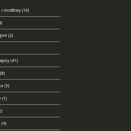
 i modlitwy
(16)
4)
orii
(2)
napisy
(41)
(8)
ka
(5)
y
(1)
2)
i
(4)