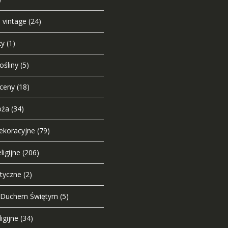
e vintage
(24)
zy
(1)
ośliny
(5)
sceny
(18)
oża
(34)
dekoracyjne
(79)
ligijne
(206)
styczne
(2)
 Duchem Świętym
(5)
igijne
(34)