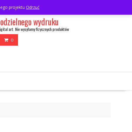
My Account
wnego projektu
Odrzuć
amodzielnego wydruku
igital art. Nie wysyłamy fizycznych produktów
0