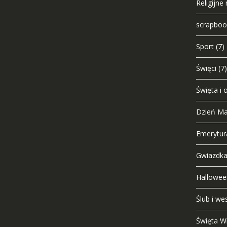
Religijn
scrapbook
Sport
(7)
Święci
(7)
Święta i 
Dzień Ma
Emerytur
Gwiazdka,
Hallowee
Ślub i we
Święta W