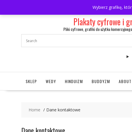
Skip
697063361
walulik@gmail.com
Wybierz grafikę, któ
to
content
Plakaty cyfrowe i g
Pliki cyfrowe, grafiki do użytku komercyjneg
SKLEP
WEDY
HINDUIZM
BUDDYZM
ABOUT
Home
Dane kontaktowe
Dane kontaktowe