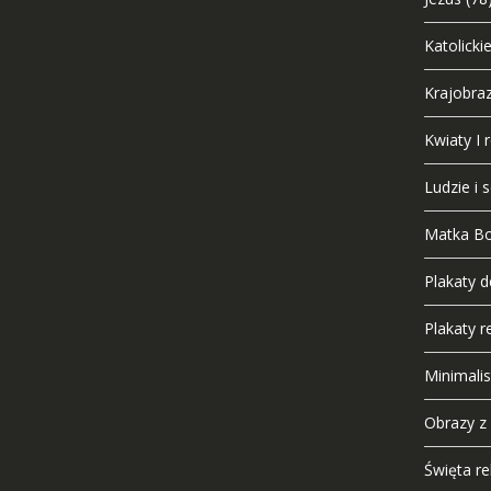
Katolicki
Krajobra
Kwiaty I r
Ludzie i 
Matka B
Plakaty 
Plakaty re
Minimali
Obrazy z
Święta rel