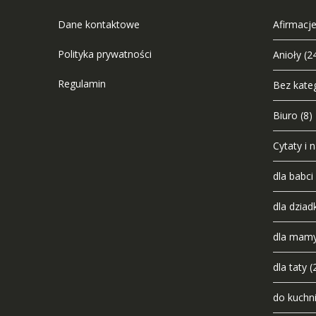
Dane kontaktowe
Afirmacje
Polityka prywatności
Anioły
(2
Regulamin
Bez kateg
Biuro
(8)
Cytaty i 
dla babci
dla dziad
dla mam
dla taty
(
do kuchn