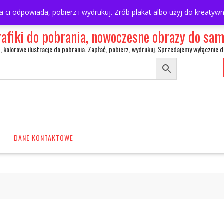
ra ci odpowiada, pobierz i wydrukuj. Zrób plakat albo użyj do kreaty
rafiki do pobrania, nowoczesne obrazy do s
o, kolorowe ilustracje do pobrania. Zapłać, pobierz, wydrukuj. Sprzedajemy wyłącznie d
DANE KONTAKTOWE