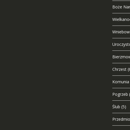
Boże Nar
Wielkano
Wniebows
Uroczysto
Bierzmo
Chrzest
(
Komunia
Pogrzeb
Ślub
(5)
Przedmio