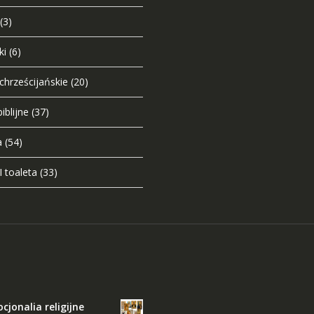
(3)
ki
(6)
chrześcijańskie
(20)
iblijne
(37)
a
(54)
I toaleta
(33)
jonalia religijne