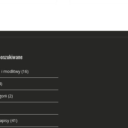
poszukiwane
 i modlitwy
(16)
4)
orii
(2)
napisy
(41)