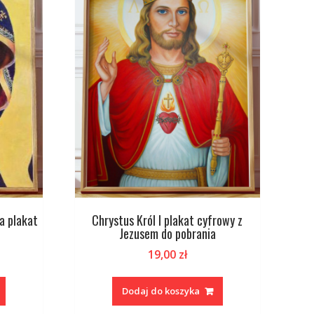
a plakat
Chrystus Król I plakat cyfrowy z
Jezusem do pobrania
19,00
zł
Dodaj do koszyka