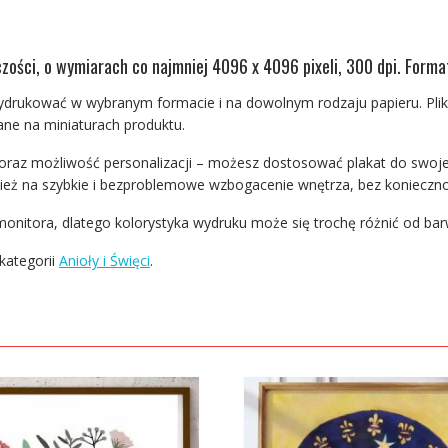
czości, o wymiarach co najmniej 4096 x 4096 pixeli, 300 dpi. Forma
wydrukować w wybranym formacie i na dowolnym rodzaju papieru. Plik
azane na miniaturach produktu.
oraz możliwość personalizacji – możesz dostosować plakat do swojego
ież na szybkie i bezproblemowe wzbogacenie wnętrza, bez konieczno
onitora, dlatego kolorystyka wydruku może się trochę różnić od bar
kategorii
Anioły i Święci
.