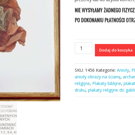
NIE WYSYŁAMY ŻADNEGO FIZYC
PO DOKONANIU PŁATNOŚCI OTRZ
ilość
Dodaj do koszyka
Archanioł
I
Michał
SKU:
1456
Kategorie:
Anioły
,
Pl
plakat
anioły obrazy na ścianę
,
archa
religijny
religijne
,
Plakaty biblijne
,
plaka
z
druku
,
plakaty religijne do gabl
aniołami