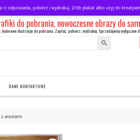
ra ci odpowiada, pobierz i wydrukuj. Zrób plakat albo użyj do kreaty
rafiki do pobrania, nowoczesne obrazy do s
o, kolorowe ilustracje do pobrania. Zapłać, pobierz, wydrukuj. Sprzedajemy wyłącznie d
DANE KONTAKTOWE
y z aniołami