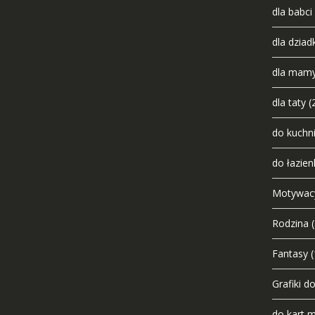
dla babci
dla dziad
dla mam
dla taty
(
do kuchn
do łazien
Motywac
Rodzina
Fantasy
(
Grafiki d
do kart 