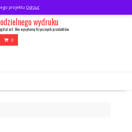
My Account
wnego projektu
Odrzuć
amodzielnego wydruku
igital art. Nie wysyłamy fizycznych produktów
0