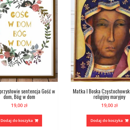
 przysłowie sentencja Gość w
Matka I Boska Częstochowsk
dom, Bóg w dom
religijny maryjny
19,00
zł
19,00
zł
Dodaj do koszyka
Dodaj do koszyka