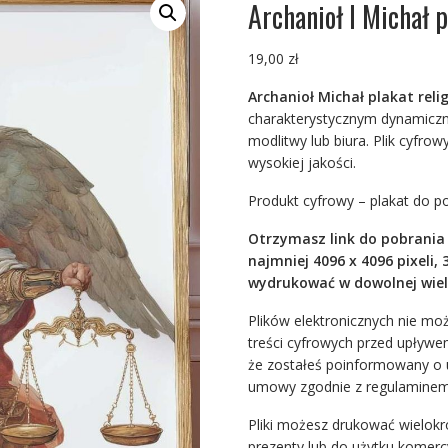
Archanioł I Michał p
19,00
zł
Archanioł Michał plakat reli
charakterystycznym dynamiczn
modlitwy lub biura. Plik cyfr
wysokiej jakości.
Produkt cyfrowy – plakat do 
Otrzymasz link do pobrania 
najmniej 4096 x 4096 pixeli,
wydrukować w dowolnej wielko
Plików elektronicznych nie mo
treści cyfrowych przed upływ
że zostałeś poinformowany o u
umowy zgodnie z regulaminem 
Pliki możesz drukować wielokr
prezenty lub do użytku komerc