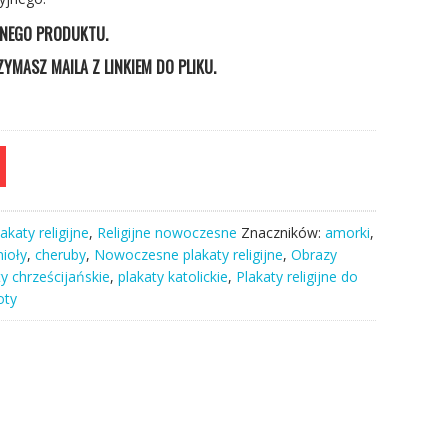
ZNEGO PRODUKTU.
YMASZ MAILA Z LINKIEM DO PLIKU.
akaty religijne
,
Religijne nowoczesne
Znaczników:
amorki
,
nioły
,
cheruby
,
Nowoczesne plakaty religijne
,
Obrazy
ty chrześcijańskie
,
plakaty katolickie
,
Plakaty religijne do
oty