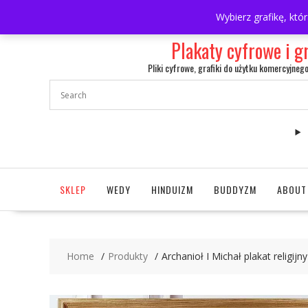
Skip
697063361
walulik@gmail.com
Wybierz grafikę, któ
to
content
Plakaty cyfrowe i g
Pliki cyfrowe, grafiki do użytku komercyjneg
SKLEP
WEDY
HINDUIZM
BUDDYZM
ABOUT
Home
Produkty
Archanioł I Michał plakat religijn