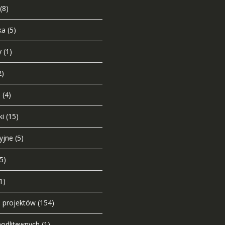
(8)
ka
(5)
y
(1)
2)
i
(4)
ki
(15)
yjne
(5)
(5)
1)
o projektów
(154)
modlitewnych
(1)