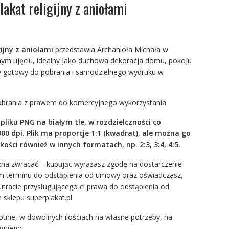
lakat religijny z aniołami
gijny z aniołami
przedstawia Archanioła Michała w
ym ujęciu, idealny jako duchowa dekoracja domu, pokoju
owy gotowy do pobrania i samodzielnego wydruku w
pobrania z prawem do komercyjnego wykorzystania.
pliku PNG na białym tle, w rozdzielczności co
 300 dpi. Plik ma proporcje 1:1 (kwadrat), ale można go
ści również w innych formatach, np. 2:3, 3:4, 4:5.
żna zwracać – kupując wyrażasz zgodę na dostarczenie
em terminu do odstąpienia od umowy oraz oświadczasz,
tracie przysługującego ci prawa do odstąpienia od
sklepu superplakat.pl
otnie, w dowolnych ilościach na własne potrzeby, na
yjnego.