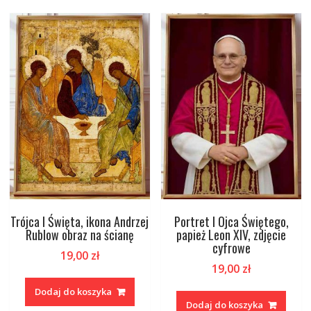
Trójca I Święta, ikona Andrzej
Portret I Ojca Świętego,
Rublow obraz na ścianę
papież Leon XIV, zdjęcie
cyfrowe
19,00
zł
19,00
zł
Dodaj do koszyka
Dodaj do koszyka