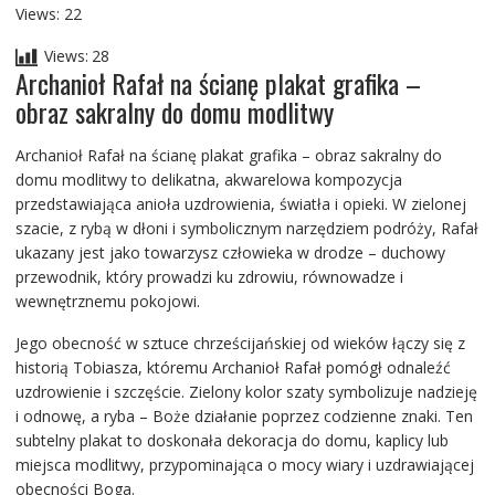
Views: 22
Views:
28
Archanioł Rafał na ścianę plakat grafika –
obraz sakralny do domu modlitwy
Archanioł Rafał na ścianę plakat grafika – obraz sakralny do
domu modlitwy to delikatna, akwarelowa kompozycja
przedstawiająca anioła uzdrowienia, światła i opieki. W zielonej
szacie, z rybą w dłoni i symbolicznym narzędziem podróży, Rafał
ukazany jest jako towarzysz człowieka w drodze – duchowy
przewodnik, który prowadzi ku zdrowiu, równowadze i
wewnętrznemu pokojowi.
Jego obecność w sztuce chrześcijańskiej od wieków łączy się z
historią Tobiasza, któremu Archanioł Rafał pomógł odnaleźć
uzdrowienie i szczęście. Zielony kolor szaty symbolizuje nadzieję
i odnowę, a ryba – Boże działanie poprzez codzienne znaki. Ten
subtelny plakat to doskonała dekoracja do domu, kaplicy lub
miejsca modlitwy, przypominająca o mocy wiary i uzdrawiającej
obecności Boga.