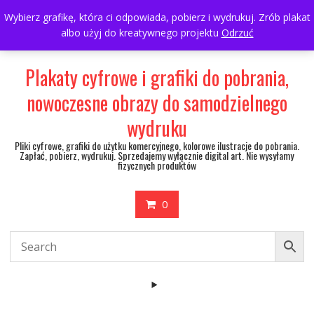
Skip
697063361
walulik@gmail.com
Wybierz grafikę, która ci odpowiada, pobierz i wydrukuj. Zrób plakat
to
albo użyj do kreatywnego projektu
Odrzuć
My Account
content
Plakaty cyfrowe i grafiki do pobrania,
nowoczesne obrazy do samodzielnego
wydruku
Pliki cyfrowe, grafiki do użytku komercyjnego, kolorowe ilustracje do pobrania.
Zapłać, pobierz, wydrukuj. Sprzedajemy wyłącznie digital art. Nie wysyłamy
fizycznych produktów
0