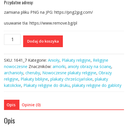
Przydatne adresy:
zamiana pliku PNG na JPG: https://png2jpg.com/
usuwanie tła: https://www.remove.bg/pl
ilość
Dodaj do koszyka
Archanioł
I
Rafał
SKU:
1641_7
Kategorie:
Anioły
,
Plakaty religijne
,
Religijne
na
nowoczesne
Znaczników:
amorki
,
anioły obrazy na ścianę
,
ścianę
archanioły
,
cheruby
,
Nowoczesne plakaty religijne
,
Obrazy
plakat
religijne
,
Plakaty biblijne
,
plakaty chrześcijańskie
,
plakaty
grafika
katolickie
,
Plakaty religijne do druku
,
plakaty religijne do gabloty
-
obraz
sakralny
Opis
Opinie (0)
do
domu
Opis
modlitwy