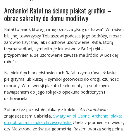
Archanioł Rafał na ścianę plakat grafika –
obraz sakralny do domu modlitwy
Rafał to anioł, którego imię oznacza „Bóg uzdrawia”. W tradycji
biblijnej towarzyszy Tobiaszowi podczas jego podróży, niosąc
zarówno fizyczne, jak i duchowe uzdrowienie. Ryba, którą
trzyma w dłoni, symbolizuje lekarstwo z Bożej ręki –
przypomnienie, że uzdrowienie zawsze ma źródło w Boskiej
miłości.
Na niektórych przedstawieniach Rafał trzyma również laskę
pielgrzyma lub kuszę – symbol gotowości do drogi, czujności i
ochrony. W tej wersji plakatu te elementy są subtelnym
nawiązaniem do jego roli jako opiekuna podróżnych i
uzdrowiciela.
Zobacz też pozostałe plakaty z kolekcji
Archaniołowie
—
znajdziesz tam
Gabriela,
Święty Anioł Gabriel Archanioł plakat
do pobrania I sztuka chrześcijańska
Uriela z płomieniem wiedzy
czy Metatrona ze świętą geometrią. Razem tworzą serię pełną