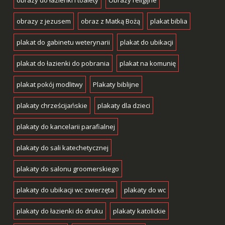
obrazy do łazienki i toalety
Obrazy religijne
obrazy z jezusem
obraz z Matką Bożą
plakat biblia
plakat do gabinetu weterynarii
plakat do ubikacji
plakat do łazienki do pobrania
plakat na komunię
plakat pokój modlitwy
Plakaty biblijne
plakaty chrześcijańskie
plakaty dla dzieci
plakaty do kancelarii parafialnej
plakaty do sali katechetycznej
plakaty do salonu groomerskiego
plakaty do ubikacji wc zwierzęta
plakaty do wc
plakaty do łazienki do druku
plakaty katolickie