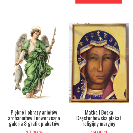
Piękne I obrazy aniołów
Matka I Boska
archaniołów I nowoczesna
Częstochowska plakat
galeria 8 grafik plakatów
religijny maryjny
17,00
zł
19,00
zł