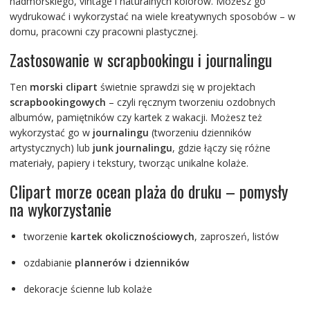
nadmorskiego, vintage i naturalnych kolorów. Możesz go
wydrukować i wykorzystać na wiele kreatywnych sposobów – w
domu, pracowni czy pracowni plastycznej.
Zastosowanie w scrapbookingu i journalingu
Ten
morski clipart
świetnie sprawdzi się w projektach
scrapbookingowych
– czyli ręcznym tworzeniu ozdobnych
albumów, pamiętników czy kartek z wakacji. Możesz też
wykorzystać go w
journalingu
(tworzeniu dzienników
artystycznych) lub
junk journalingu
, gdzie łączy się różne
materiały, papiery i tekstury, tworząc unikalne kolaże.
Clipart morze ocean plaża do druku – pomysły
na wykorzystanie
tworzenie
kartek okolicznościowych
, zaproszeń, listów
ozdabianie
plannerów i dzienników
dekoracje ścienne lub kolaże