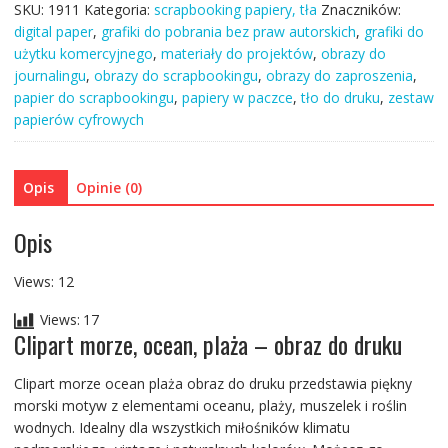
SKU:
1911
Kategoria:
scrapbooking papiery, tła
Znaczników:
ocean
digital paper
,
grafiki do pobrania bez praw autorskich
,
grafiki do
plaża,
użytku komercyjnego
,
materiały do projektów
,
obrazy do
16
journalingu
,
obrazy do scrapbookingu
,
obrazy do zaproszenia
,
x
papier do scrapbookingu
,
papiery w paczce
,
tło do druku
,
zestaw
obraz
papierów cyfrowych
do
druku,
scrapbooking
Opis
Opinie (0)
journaling
34
Opis
x
34
cm
Views: 12
Views:
17
Clipart morze, ocean, plaża – obraz do druku
Clipart morze ocean plaża obraz do druku przedstawia piękny
morski motyw z elementami oceanu, plaży, muszelek i roślin
wodnych. Idealny dla wszystkich miłośników klimatu