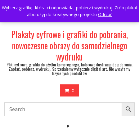
Skip
697063361
walulik@gmail.com
Wybierz grafikę, która ci odpowiada, pobierz i wydrukuj. Zrób plakat
to
albo użyj do kreatywnego projektu
Odrzuć
My Account
content
Plakaty cyfrowe i grafiki do pobrania,
nowoczesne obrazy do samodzielnego
wydruku
Pliki cyfrowe, grafiki do użytku komercyjnego, kolorowe ilustracje do pobrania.
Zapłać, pobierz, wydrukuj. Sprzedajemy wyłącznie digital art. Nie wysyłamy
fizycznych produktów
0