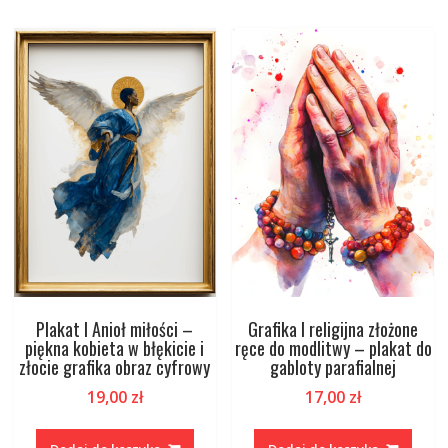
Plakat I Anioł miłości –
Grafika I religijna złożone
piękna kobieta w błękicie i
ręce do modlitwy – plakat do
złocie grafika obraz cyfrowy
gabloty parafialnej
19,00
zł
17,00
zł