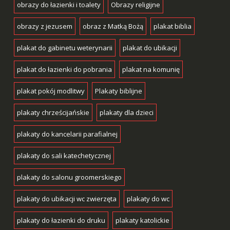
obrazy do łazienki i toalety
Obrazy religijne
obrazy z jezusem
obraz z Matką Bożą
plakat biblia
plakat do gabinetu weterynarii
plakat do ubikacji
plakat do łazienki do pobrania
plakat na komunię
plakat pokój modlitwy
Plakaty biblijne
plakaty chrześcijańskie
plakaty dla dzieci
plakaty do kancelarii parafialnej
plakaty do sali katechetycznej
plakaty do salonu groomerskiego
plakaty do ubikacji wc zwierzęta
plakaty do wc
plakaty do łazienki do druku
plakaty katolickie