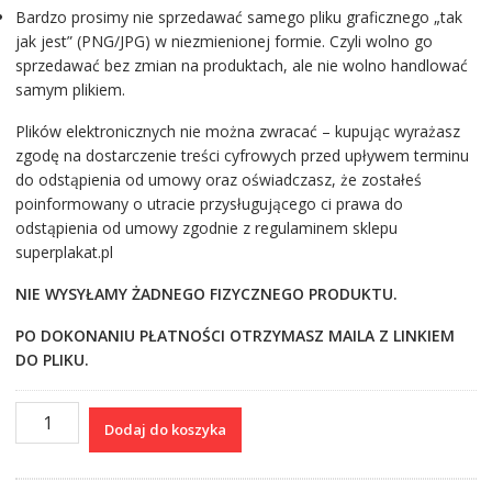
Bardzo prosimy nie sprzedawać samego pliku graficznego „tak
jak jest” (PNG/JPG) w niezmienionej formie. Czyli wolno go
sprzedawać bez zmian na produktach, ale nie wolno handlować
samym plikiem.
Plików elektronicznych nie można zwracać – kupując wyrażasz
zgodę na dostarczenie treści cyfrowych przed upływem terminu
do odstąpienia od umowy oraz oświadczasz, że zostałeś
poinformowany o utracie przysługującego ci prawa do
odstąpienia od umowy zgodnie z regulaminem sklepu
superplakat.pl
NIE WYSYŁAMY ŻADNEGO FIZYCZNEGO PRODUKTU.
PO DOKONANIU PŁATNOŚCI OTRZYMASZ MAILA Z LINKIEM
DO PLIKU.
ilość
Dodaj do koszyka
Clipart
I
morze