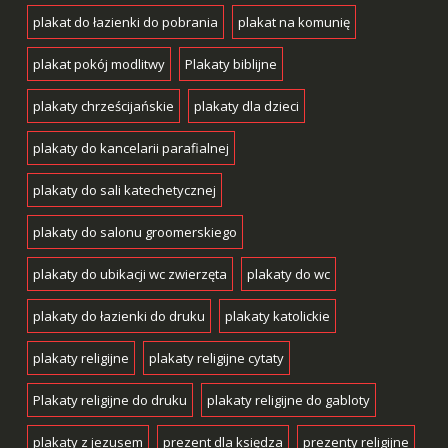
plakat do łazienki do pobrania
plakat na komunię
plakat pokój modlitwy
Plakaty biblijne
plakaty chrześcijańskie
plakaty dla dzieci
plakaty do kancelarii parafialnej
plakaty do sali katechetycznej
plakaty do salonu groomerskiego
plakaty do ubikacji wc zwierzęta
plakaty do wc
plakaty do łazienki do druku
plakaty katolickie
plakaty religijne
plakaty religijne cytaty
Plakaty religijne do druku
plakaty religijne do gabloty
plakaty z jezusem
prezent dla księdza
prezenty religijne