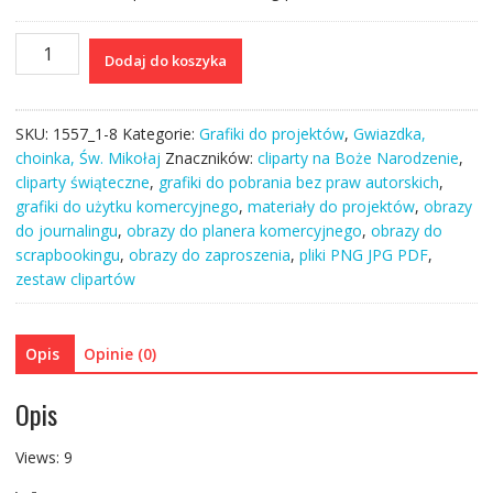
ilość
Dodaj do koszyka
Święty
Mikołaj
I
SKU:
1557_1-8
Kategorie:
Grafiki do projektów
,
Gwiazdka,
do
choinka, Św. Mikołaj
Znaczników:
cliparty na Boże Narodzenie
,
druku
cliparty świąteczne
,
grafiki do pobrania bez praw autorskich
,
PDF
grafiki do użytku komercyjnego
,
materiały do projektów
,
obrazy
kolorowy
do journalingu
,
obrazy do planera komercyjnego
,
obrazy do
plakaty
scrapbookingu
,
obrazy do zaproszenia
,
pliki PNG JPG PDF
,
grafiki
zestaw clipartów
zestaw
PNG
Opis
Opinie (0)
Opis
Views: 9