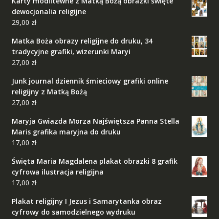
Karty modlitewne z Matką Bożą obrazki święte
dewocjonalia religijne
29,00
zł
Matka Boża obrazy religijne do druku, 34
tradycyjne grafiki, wizerunki Maryi
27,00
zł
Junk journal dziennik śmieciowy grafiki online
religijny z Matką Bożą
27,00
zł
Maryja Gwiazda Morza Najświętsza Panna Stella
Maris grafika maryjna do druku
17,00
zł
Święta Maria Magdalena plakat obrazki 8 grafik
cyfrowa ilustracja religijna
17,00
zł
Plakat religijny I Jezus i Samarytanka obraz
cyfrowy do samodzielnego wydruku