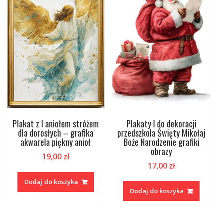
Plakat z I aniołem stróżem
Plakaty I do dekoracji
dla dorosłych – grafika
przedszkola Święty Mikołaj
akwarela piękny anioł
Boże Narodzenie grafiki
obrazy
19,00
zł
17,00
zł
Dodaj do koszyka
Dodaj do koszyka