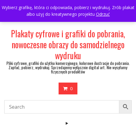
Skip
697063361
walulik@gmail.com
Wybierz grafikę, która ci odpowiada, pobierz i wydrukuj. Zrób plakat
to
albo użyj do kreatywnego projektu
Odrzuć
My Account
content
Plakaty cyfrowe i grafiki do pobrania,
nowoczesne obrazy do samodzielnego
wydruku
Pliki cyfrowe, grafiki do użytku komercyjnego, kolorowe ilustracje do pobrania.
Zapłać, pobierz, wydrukuj. Sprzedajemy wyłącznie digital art. Nie wysyłamy
fizycznych produktów
0