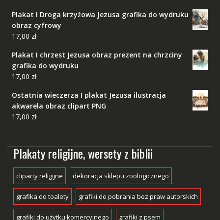
Plakat I Droga krzyżowa Jezusa grafika do wydruku
obraz cyfrowy
17,00
zł
Plakat I chrzest Jezusa obraz prezent na chrzciny
grafika do wydruku
17,00
zł
Ostatnia wieczerza I plakat Jezusa ilustracja
akwarela obraz clipart PNG
17,00
zł
Plakaty religijne, wersety z biblii
cliparty religijne
dekoracja sklepu zoologicznego
grafika do toalety
grafiki do pobrania bez praw autorskich
grafiki do użytku komercyjnego
grafiki z psem