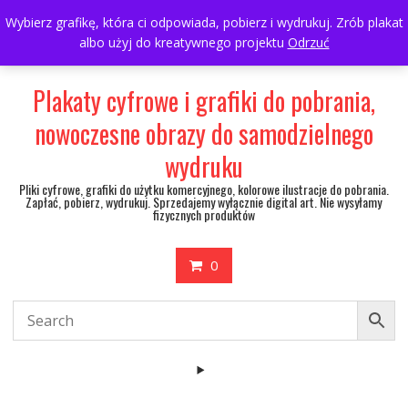
Skip
697063361
walulik@gmail.com
Wybierz grafikę, która ci odpowiada, pobierz i wydrukuj. Zrób plakat
to
albo użyj do kreatywnego projektu
Odrzuć
My Account
content
Plakaty cyfrowe i grafiki do pobrania,
nowoczesne obrazy do samodzielnego
wydruku
Pliki cyfrowe, grafiki do użytku komercyjnego, kolorowe ilustracje do pobrania.
Zapłać, pobierz, wydrukuj. Sprzedajemy wyłącznie digital art. Nie wysyłamy
fizycznych produktów
0