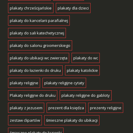
plakaty chrześcijańskie
plakaty dla dzieci
plakaty do kancelarii parafialnej
plakaty do sali katechetycznej
plakaty do salonu groomerskiego
plakaty do ubikacji wc zwierzęta
plakaty do wc
plakaty do łazienki do druku
plakaty katolickie
plakaty religijne
plakaty religijne cytaty
Plakaty religijne do druku
plakaty religijne do gabloty
plakaty z jezusem
prezent dla księdza
prezenty religijne
zestaw clipartów
śmieszne plakaty do ubikacji
śmieszne plakaty do łazienki