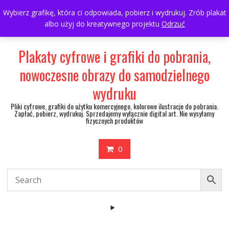
Skip
697063361
walulik@gmail.com
Wybierz grafikę, która ci odpowiada, pobierz i wydrukuj. Zrób plakat
to
albo użyj do kreatywnego projektu
Odrzuć
My Account
content
Plakaty cyfrowe i grafiki do pobrania,
nowoczesne obrazy do samodzielnego
wydruku
Pliki cyfrowe, grafiki do użytku komercyjnego, kolorowe ilustracje do pobrania.
Zapłać, pobierz, wydrukuj. Sprzedajemy wyłącznie digital art. Nie wysyłamy
fizycznych produktów
0