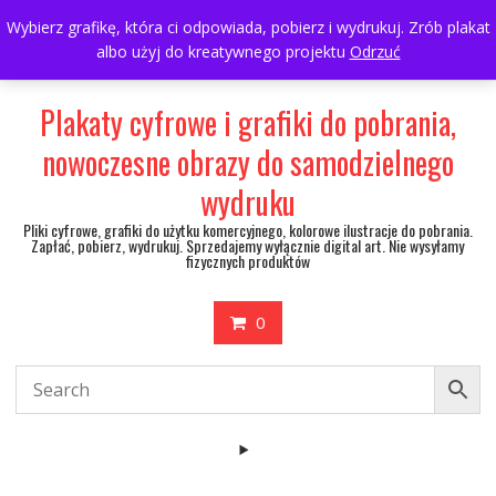
Skip
697063361
walulik@gmail.com
Wybierz grafikę, która ci odpowiada, pobierz i wydrukuj. Zrób plakat
to
albo użyj do kreatywnego projektu
Odrzuć
My Account
content
Plakaty cyfrowe i grafiki do pobrania,
nowoczesne obrazy do samodzielnego
wydruku
Pliki cyfrowe, grafiki do użytku komercyjnego, kolorowe ilustracje do pobrania.
Zapłać, pobierz, wydrukuj. Sprzedajemy wyłącznie digital art. Nie wysyłamy
fizycznych produktów
0