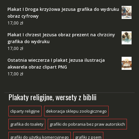
Plakat I Droga krzyżowa Jezusa grafika do wydruku
obraz cyfrowy
17,00
zł
Plakat I chrzest Jezusa obraz prezent na chrzciny
grafika do wydruku
17,00
zł
Ostatnia wieczerza I plakat Jezusa ilustracja
akwarela obraz clipart PNG
17,00
zł
Plakaty religijne, wersety z biblii
cliparty religijne
dekoracja sklepu zoologicznego
grafika do toalety
grafiki do pobrania bez praw autorskich
grafiki do użytku komercyjnego
grafiki z psem