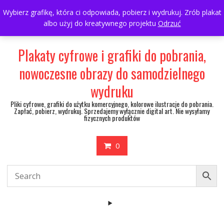
Skip
697063361
walulik@gmail.com
Wybierz grafikę, która ci odpowiada, pobierz i wydrukuj. Zrób plakat
to
albo użyj do kreatywnego projektu
Odrzuć
My Account
content
Plakaty cyfrowe i grafiki do pobrania,
nowoczesne obrazy do samodzielnego
wydruku
Pliki cyfrowe, grafiki do użytku komercyjnego, kolorowe ilustracje do pobrania.
Zapłać, pobierz, wydrukuj. Sprzedajemy wyłącznie digital art. Nie wysyłamy
fizycznych produktów
0