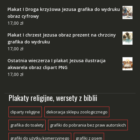
Plakat I Droga krzyżowa Jezusa grafika do wydruku
obraz cyfrowy
17,00
zł
Plakat I chrzest Jezusa obraz prezent na chrzciny
grafika do wydruku
17,00
zł
Ostatnia wieczerza I plakat Jezusa ilustracja
akwarela obraz clipart PNG
17,00
zł
Plakaty religijne, wersety z biblii
cliparty religijne
dekoracja sklepu zoologicznego
grafika do toalety
grafiki do pobrania bez praw autorskich
grafiki do użytku komercyjnego
grafiki z psem