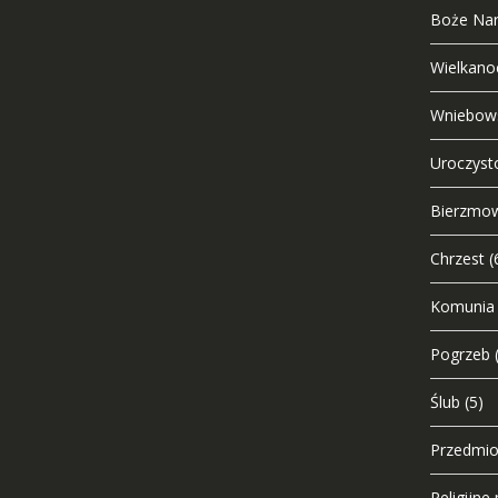
Boże Nar
Wielkano
Wniebows
Uroczysto
Bierzmo
Chrzest
(
Komunia
Pogrzeb
Ślub
(5)
Przedmio
Religijn