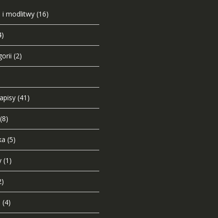
 i modlitwy
(16)
4)
orii
(2)
napisy
(41)
(8)
ka
(5)
y
(1)
2)
i
(4)