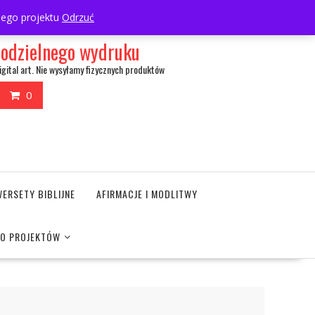
My Account
wnego projektu
Odrzuć
amodzielnego wydruku
igital art. Nie wysyłamy fizycznych produktów
0
WERSETY BIBLIJNE
AFIRMACJE I MODLITWY
DO PROJEKTÓW