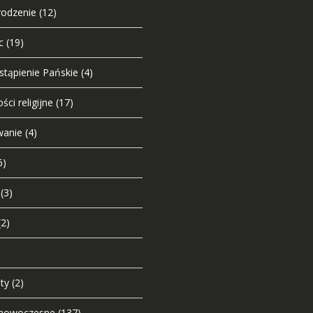
odzenie
(12)
c
(19)
tąpienie Pańskie
(4)
ści religijne
(17)
wanie
(4)
6)
(3)
(2)
ty
(2)
e nowoczesne
(137)