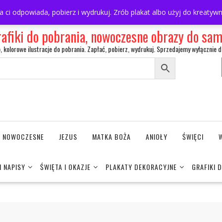
ra ci odpowiada, pobierz i wydrukuj. Zrób plakat albo użyj do kreaty
rafiki do pobrania, nowoczesne obrazy do s
o, kolorowe ilustracje do pobrania. Zapłać, pobierz, wydrukuj. Sprzedajemy wyłącznie d
NE NOWOCZESNE
JEZUS
MATKA BOŻA
ANIOŁY
ŚWIĘCI
I NAPISY
ŚWIĘTA I OKAZJE
PLAKATY DEKORACYJNE
GRAFIKI 