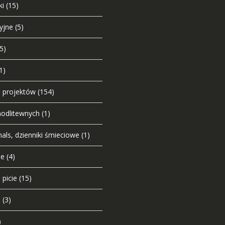
ki
(15)
yjne
(5)
(5)
1)
o projektów
(154)
modlitewnych
(1)
nals, dzienniki śmieciowe
(1)
ie
(4)
 picie
(15)
u
(3)
)