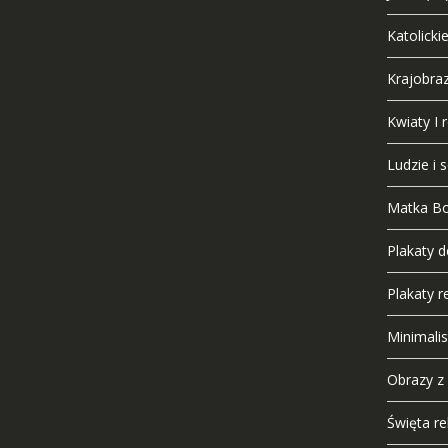
Katolicki
Krajobra
Kwiaty I r
Ludzie i 
Matka B
Plakaty 
Plakaty re
Minimali
Obrazy z
Święta rel