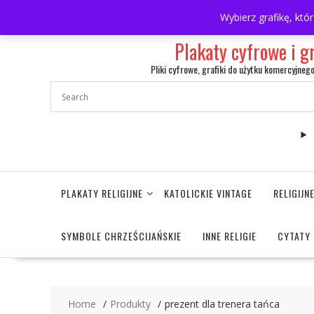
Skip
697063361
walulik@gmail.com
Wybierz grafikę, któ
to
content
Plakaty cyfrowe i g
Pliki cyfrowe, grafiki do użytku komercyjneg
PLAKATY RELIGIJNE
KATOLICKIE VINTAGE
RELIGIJ
SYMBOLE CHRZEŚCIJAŃSKIE
INNE RELIGIE
CYTATY 
Home
Produkty
prezent dla trenera tańca