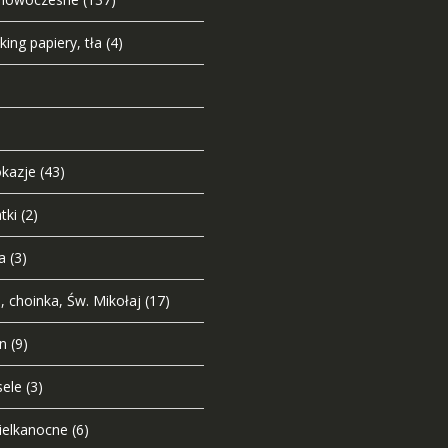
ing papiery, tła
(4)
okazje
(43)
tki
(2)
a
(3)
 choinka, Św. Mikołaj
(17)
n
(9)
sele
(3)
ielkanocne
(6)