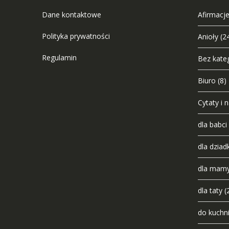
Dane kontaktowe
Afirmacje
Polityka prywatności
Anioły
(2
Regulamin
Bez kateg
Biuro
(8)
Cytaty i 
dla babci
dla dziad
dla mam
dla taty
(
do kuchn