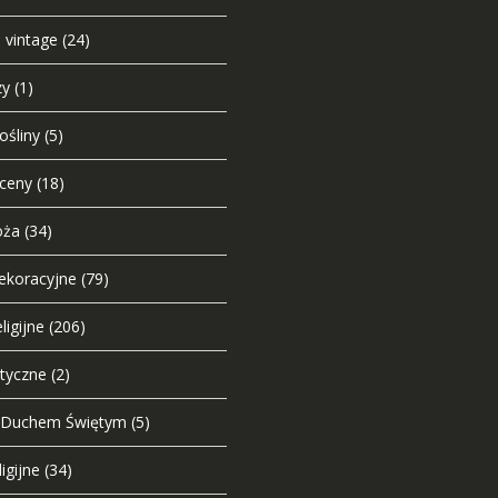
e vintage
(24)
zy
(1)
ośliny
(5)
sceny
(18)
oża
(34)
dekoracyjne
(79)
ligijne
(206)
styczne
(2)
 Duchem Świętym
(5)
igijne
(34)