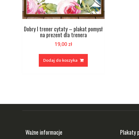
Dobry I trener cytaty – plakat pomysł
na prezent dla trenera
19,00
zł
Dodaj do koszyka
Ważne informacje
Plakaty 