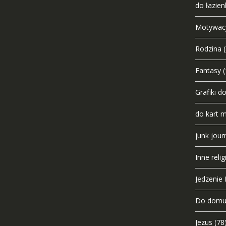
do łazien
Motywac
Rodzina
Fantasy
(
Grafiki d
do kart 
junk jour
Inne relig
Jedzenie I
Do dom
Jezus
(78