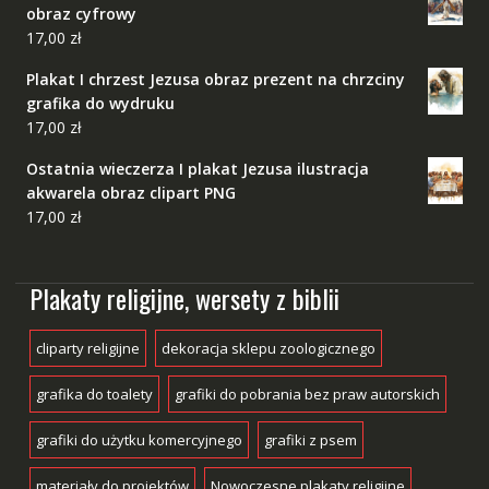
obraz cyfrowy
17,00
zł
Plakat I chrzest Jezusa obraz prezent na chrzciny
grafika do wydruku
17,00
zł
Ostatnia wieczerza I plakat Jezusa ilustracja
akwarela obraz clipart PNG
17,00
zł
Plakaty religijne, wersety z biblii
cliparty religijne
dekoracja sklepu zoologicznego
grafika do toalety
grafiki do pobrania bez praw autorskich
grafiki do użytku komercyjnego
grafiki z psem
materiały do projektów
Nowoczesne plakaty religijne