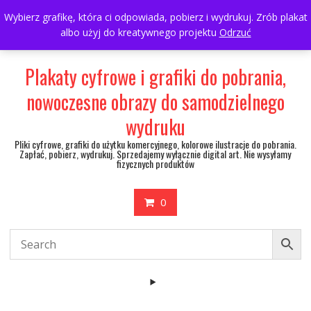
Skip
697063361
walulik@gmail.com
Wybierz grafikę, która ci odpowiada, pobierz i wydrukuj. Zrób plakat
to
albo użyj do kreatywnego projektu
Odrzuć
My Account
content
Plakaty cyfrowe i grafiki do pobrania,
nowoczesne obrazy do samodzielnego
wydruku
Pliki cyfrowe, grafiki do użytku komercyjnego, kolorowe ilustracje do pobrania.
Zapłać, pobierz, wydrukuj. Sprzedajemy wyłącznie digital art. Nie wysyłamy
fizycznych produktów
0