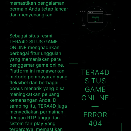
memastikan pengalaman
bermain Anda tetap lancar
dan menyenangkan.
404
Sebagai situs resmi,
TERA4D SITUS GAME
ONLINE menghadirkan
berbagai fitur unggulan
yang memanjakan para
penggemar game online.
Platform ini menawarkan
TERA4D
metode pembayaran yang
SITUS
fleksibel dan berbagai
GAME
bonus menarik yang bisa
meningkatkan peluang
ONLINE
kemenangan Anda. Di
—
samping itu, TERA4D juga
menyediakan permainan
ERROR
dengan RTP tinggi dan
404
sistem fair play yang
terpercaya, memastikan