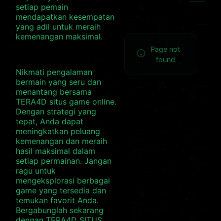
setiap pemain
mendapatkan kesempatan
yang adil untuk meraih
kemenangan maksimal.
Page not
found
Nikmati pengalaman
bermain yang seru dan
menantang bersama
TERA4D situs game online.
Dengan strategi yang
tepat, Anda dapat
meningkatkan peluang
kemenangan dan meraih
hasil maksimal dalam
setiap permainan. Jangan
ragu untuk
mengeksplorasi berbagai
game yang tersedia dan
temukan favorit Anda.
Bergabunglah sekarang
dengan TERA4D SITUS