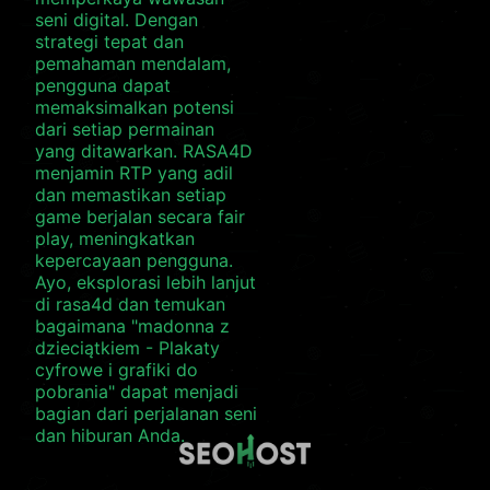
seni digital. Dengan
strategi tepat dan
pemahaman mendalam,
pengguna dapat
memaksimalkan potensi
dari setiap permainan
yang ditawarkan. RASA4D
menjamin RTP yang adil
dan memastikan setiap
game berjalan secara fair
play, meningkatkan
kepercayaan pengguna.
Ayo, eksplorasi lebih lanjut
di rasa4d dan temukan
bagaimana "madonna z
dzieciątkiem - Plakaty
cyfrowe i grafiki do
pobrania" dapat menjadi
bagian dari perjalanan seni
dan hiburan Anda.