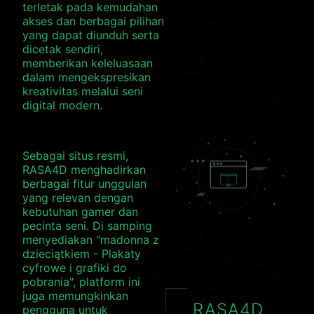
terletak pada kemudahan
akses dan berbagai pilihan
yang dapat diunduh serta
dicetak sendiri,
memberikan keleluasaan
dalam mengekspresikan
kreativitas melalui seni
digital modern.
Sebagai situs resmi,
RASA4D menghadirkan
berbagai fitur unggulan
404
yang relevan dengan
kebutuhan gamer dan
pecinta seni. Di samping
menyediakan "madonna z
dzieciątkiem - Plakaty
cyfrowe i grafiki do
pobrania", platform ini
juga memungkinkan
RASA4D
pengguna untuk