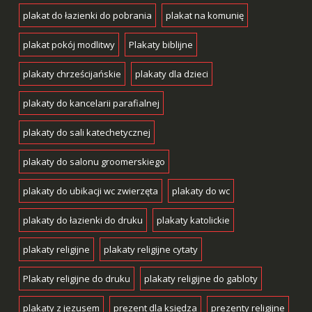
plakat do łazienki do pobrania
plakat na komunię
plakat pokój modlitwy
Plakaty biblijne
plakaty chrześcijańskie
plakaty dla dzieci
plakaty do kancelarii parafialnej
plakaty do sali katechetycznej
plakaty do salonu groomerskiego
plakaty do ubikacji wc zwierzęta
plakaty do wc
plakaty do łazienki do druku
plakaty katolickie
plakaty religijne
plakaty religijne cytaty
Plakaty religijne do druku
plakaty religijne do gabloty
plakaty z jezusem
prezent dla księdza
prezenty religijne