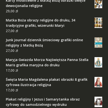
Karty modlitewne z Matką Bożą obrazki święte
dewocjonalia religijne
29,00
zł
Matka Boża obrazy religijne do druku, 34
tradycyjne grafiki, wizerunki Maryi
27,00
zł
Junk journal dziennik śmieciowy grafiki online
religijny z Matką Bożą
27,00
zł
Maryja Gwiazda Morza Najświętsza Panna Stella
Maris grafika maryjna do druku
17,00
zł
Święta Maria Magdalena plakat obrazki 8 grafik
cyfrowa ilustracja religijna
17,00
zł
Plakat religijny I Jezus i Samarytanka obraz
cyfrowy do samodzielnego wydruku