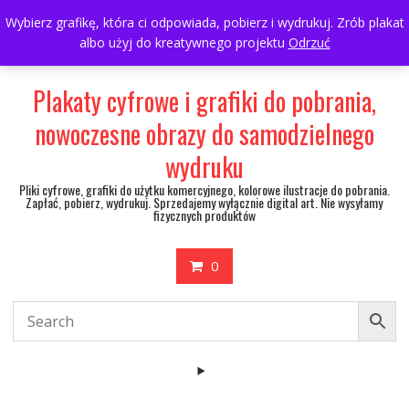
Skip
697063361
walulik@gmail.com
Wybierz grafikę, która ci odpowiada, pobierz i wydrukuj. Zrób plakat
to
albo użyj do kreatywnego projektu
Odrzuć
My Account
content
Plakaty cyfrowe i grafiki do pobrania,
nowoczesne obrazy do samodzielnego
wydruku
Pliki cyfrowe, grafiki do użytku komercyjnego, kolorowe ilustracje do pobrania.
Zapłać, pobierz, wydrukuj. Sprzedajemy wyłącznie digital art. Nie wysyłamy
fizycznych produktów
0