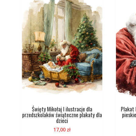
Święty Mikołaj I ilustracje dla
Plakat 
przedszkolaków świąteczne plakaty dla
pieski
dzieci
17,00
zł