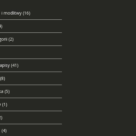
 i modlitwy
(16)
4)
orii
(2)
napisy
(41)
(8)
ka
(5)
y
(1)
2)
i
(4)