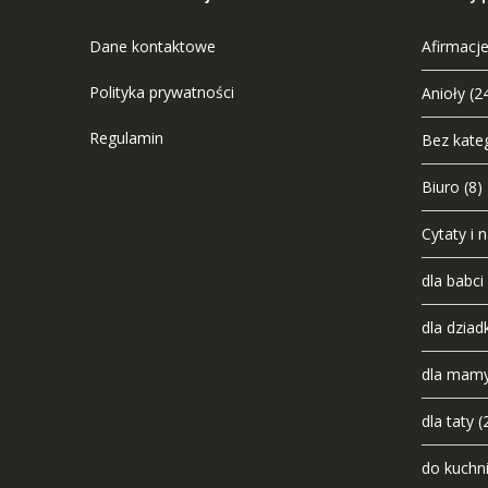
Dane kontaktowe
Afirmacje
Polityka prywatności
Anioły
(2
Regulamin
Bez kateg
Biuro
(8)
Cytaty i 
dla babci
dla dziad
dla mam
dla taty
(
do kuchn