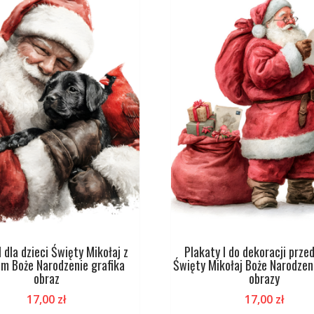
I dla dzieci Święty Mikołaj z
Plakaty I do dekoracji prze
em Boże Narodzenie grafika
Święty Mikołaj Boże Narodzeni
obraz
obrazy
17,00
zł
17,00
zł