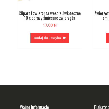
Clipart I zwierzęta wesołe świąteczne
Zwierzęt
10 x obrazy śmieszne zwierzęta
śmi
17,00
zł
Dodaj do koszyka
Ważne informacje
Plakaty 