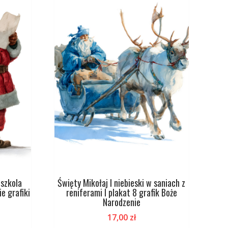
dszkola
Święty Mikołaj I niebieski w saniach z
e grafiki
reniferami I plakat 8 grafik Boże
Narodzenie
17,00
zł