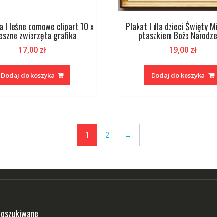
a I leśne domowe clipart 10 x
Plakat I dla dzieci Święty Mi
eszne zwierzęta grafika
ptaszkiem Boże Narodze
17,00
zł
19,00
zł
Dodaj do koszyka
Dodaj do koszyka
1
2
→
poszukiwane