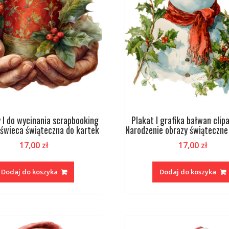
 I do wycinania scrapbooking
Plakat I grafika bałwan clip
 świeca świąteczna do kartek
Narodzenie obrazy świąteczne
17,00
zł
17,00
zł
Dodaj do koszyka
Dodaj do koszyka