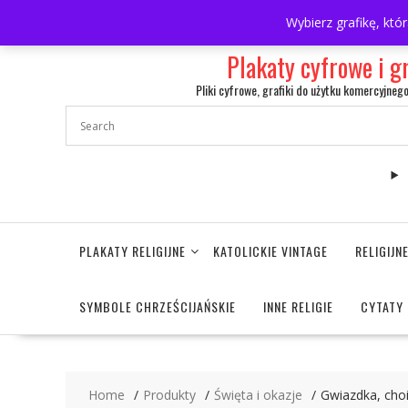
Skip
697063361
walulik@gmail.com
Wybierz grafikę, któ
to
content
Plakaty cyfrowe i g
Pliki cyfrowe, grafiki do użytku komercyjneg
PLAKATY RELIGIJNE
KATOLICKIE VINTAGE
RELIGIJ
SYMBOLE CHRZEŚCIJAŃSKIE
INNE RELIGIE
CYTATY 
Home
Produkty
Święta i okazje
Gwiazdka, choi