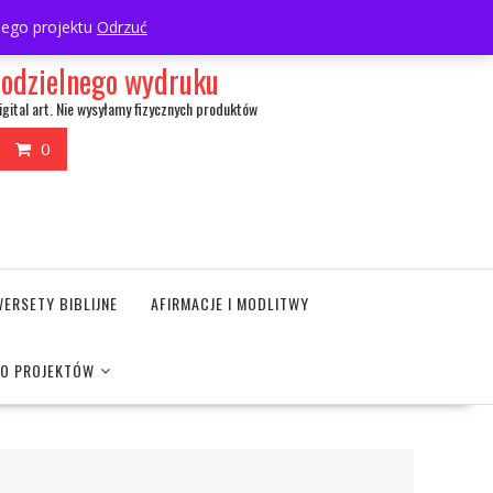
My Account
wnego projektu
Odrzuć
amodzielnego wydruku
igital art. Nie wysyłamy fizycznych produktów
0
WERSETY BIBLIJNE
AFIRMACJE I MODLITWY
DO PROJEKTÓW