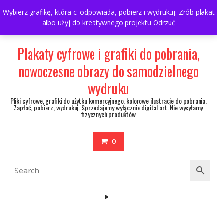
Skip
697063361
walulik@gmail.com
Wybierz grafikę, która ci odpowiada, pobierz i wydrukuj. Zrób plakat
to
albo użyj do kreatywnego projektu
Odrzuć
My Account
content
Plakaty cyfrowe i grafiki do pobrania,
nowoczesne obrazy do samodzielnego
wydruku
Pliki cyfrowe, grafiki do użytku komercyjnego, kolorowe ilustracje do pobrania.
Zapłać, pobierz, wydrukuj. Sprzedajemy wyłącznie digital art. Nie wysyłamy
fizycznych produktów
0