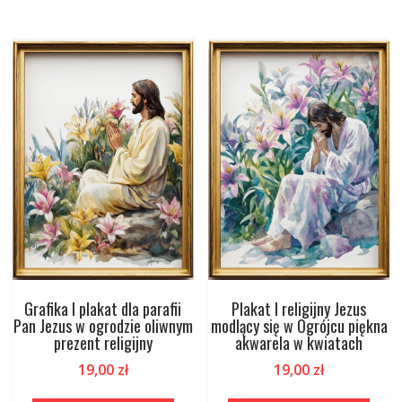
Grafika I plakat dla parafii
Plakat I religijny Jezus
Pan Jezus w ogrodzie oliwnym
modlący się w Ogrójcu piękna
prezent religijny
akwarela w kwiatach
19,00
zł
19,00
zł