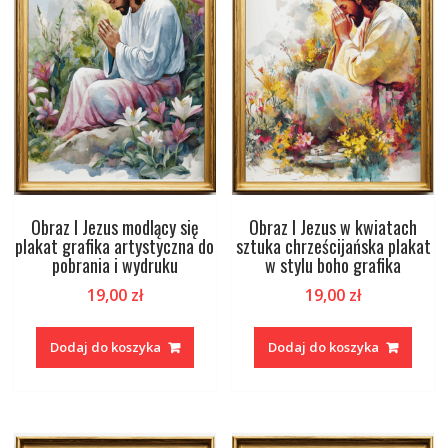
Obraz I Jezus modlący się
Obraz I Jezus w kwiatach
plakat grafika artystyczna do
sztuka chrześcijańska plakat
pobrania i wydruku
w stylu boho grafika
19,00
zł
19,00
zł
Dodaj do koszyka
Dodaj do koszyka