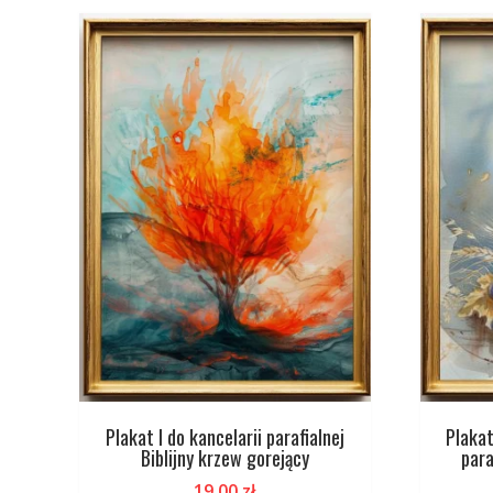
Plakat I do kancelarii parafialnej
Plakat
Biblijny krzew gorejący
para
19,00
zł