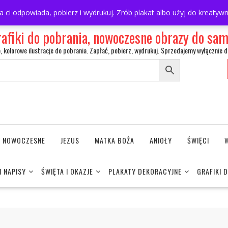
ra ci odpowiada, pobierz i wydrukuj. Zrób plakat albo użyj do kreaty
rafiki do pobrania, nowoczesne obrazy do s
o, kolorowe ilustracje do pobrania. Zapłać, pobierz, wydrukuj. Sprzedajemy wyłącznie d
NE NOWOCZESNE
JEZUS
MATKA BOŻA
ANIOŁY
ŚWIĘCI
I NAPISY
ŚWIĘTA I OKAZJE
PLAKATY DEKORACYJNE
GRAFIKI 