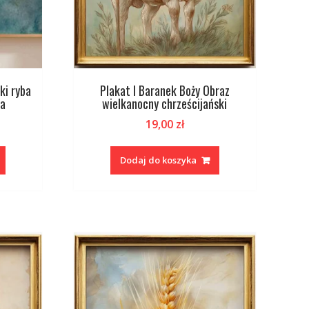
ki ryba
Plakat I Baranek Boży Obraz
wa
wielkanocny chrześcijański
19,00
zł
Dodaj do koszyka