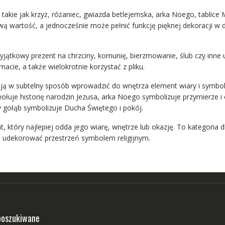
, takie jak krzyż, różaniec, gwiazda betlejemska, arka Noego, tablice 
ą wartość, a jednocześnie może pełnić funkcję pięknej dekoracji w do
yjątkowy prezent na chrzciny, komunię, bierzmowanie, ślub czy inne u
ie, a także wielokrotnie korzystać z pliku.
ą w subtelny sposób wprowadzić do wnętrza element wiary i symbolik
ołuje historię narodzin Jezusa, arka Noego symbolizuje przymierze 
y gołąb symbolizuje Ducha Świętego i pokój.
który najlepiej odda jego wiarę, wnętrze lub okazję. To kategoria d
ób udekorować przestrzeń symbolem religijnym.
poszukiwane