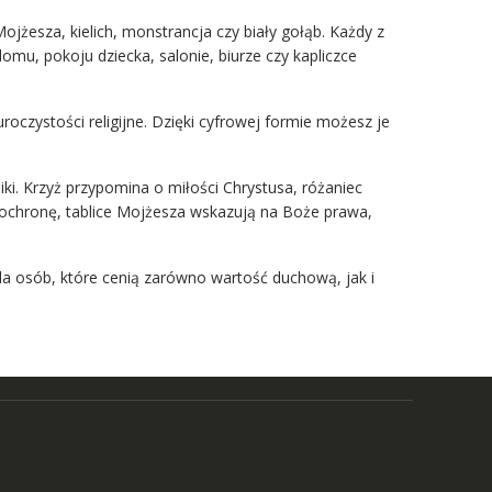
Mojżesza, kielich, monstrancja czy biały gołąb. Każdy z
mu, pokoju dziecka, salonie, biurze czy kapliczce
roczystości religijne. Dzięki cyfrowej formie możesz je
i. Krzyż przypomina o miłości Chrystusa, różaniec
i ochronę, tablice Mojżesza wskazują na Boże prawa,
la osób, które cenią zarówno wartość duchową, jak i