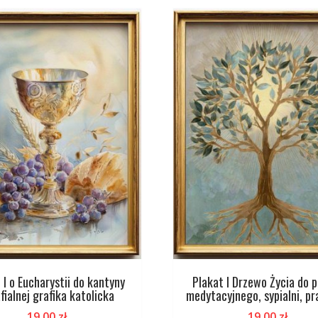
 I o Eucharystii do kantyny
Plakat I Drzewo Życia do 
fialnej grafika katolicka
medytacyjnego, sypialni, p
19,00
zł
19,00
zł