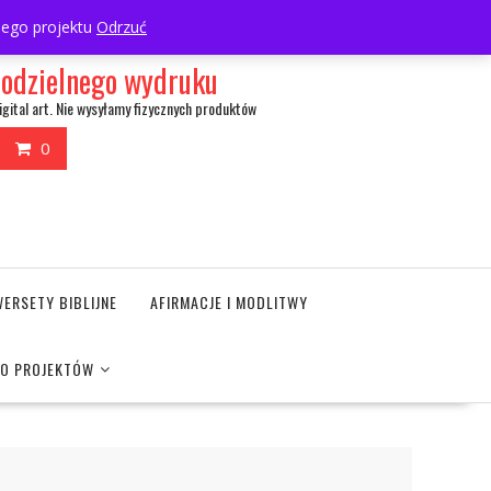
My Account
wnego projektu
Odrzuć
amodzielnego wydruku
igital art. Nie wysyłamy fizycznych produktów
0
WERSETY BIBLIJNE
AFIRMACJE I MODLITWY
DO PROJEKTÓW