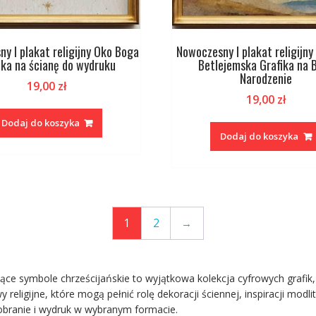
y I plakat religijny Oko Boga
Nowoczesny I plakat religijn
ika na ścianę do wydruku
Betlejemska Grafika na 
Narodzenie
19,00
zł
19,00
zł
Dodaj do koszyka
Dodaj do koszyka
1
2
→
ące symbole chrześcijańskie to wyjątkowa kolekcja cyfrowych grafik,
 religijne, które mogą pełnić rolę dekoracji ściennej, inspiracji mod
obranie i wydruk w wybranym formacie.