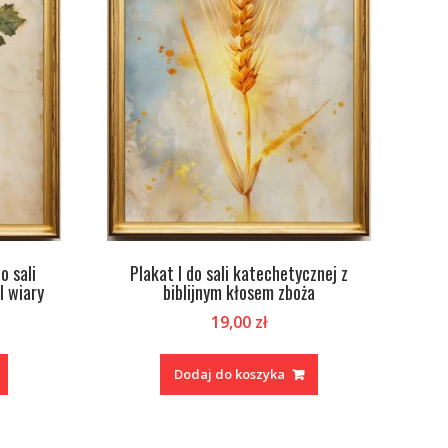
o sali
Plakat I do sali katechetycznej z
l wiary
biblijnym kłosem zboża
19,00
zł
Dodaj do koszyka