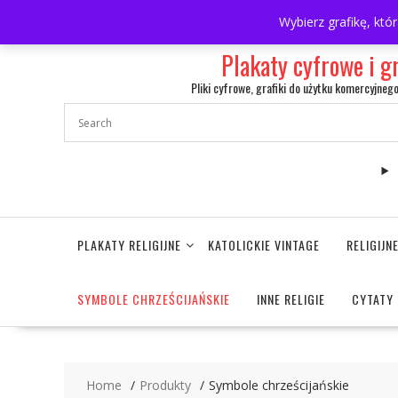
Skip
697063361
walulik@gmail.com
Wybierz grafikę, któ
to
content
Plakaty cyfrowe i g
Pliki cyfrowe, grafiki do użytku komercyjneg
PLAKATY RELIGIJNE
KATOLICKIE VINTAGE
RELIGIJ
SYMBOLE CHRZEŚCIJAŃSKIE
INNE RELIGIE
CYTATY 
Home
Produkty
Symbole chrześcijańskie