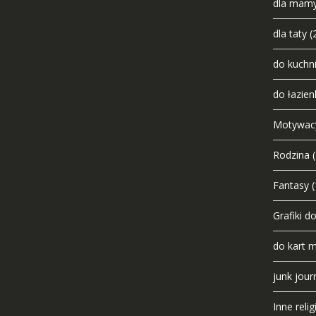
dla mam
dla taty
(
do kuchn
do łazien
Motywac
Rodzina
Fantasy
(
Grafiki d
do kart 
junk jour
Inne relig