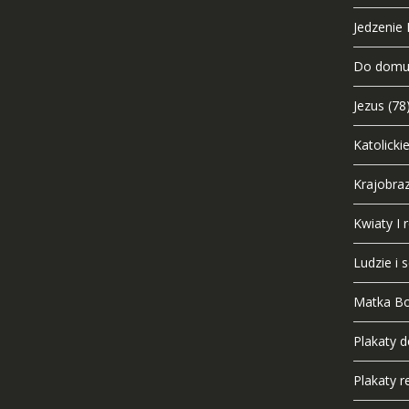
Jedzenie I
Do dom
Jezus
(78
Katolicki
Krajobra
Kwiaty I r
Ludzie i 
Matka B
Plakaty 
Plakaty re