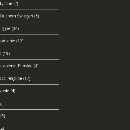
styczne
(2)
 Duchem Świętym
(5)
igijne
(34)
odzenie
(12)
c
(19)
tąpienie Pańskie
(4)
ści religijne
(17)
wanie
(4)
6)
(3)
(2)