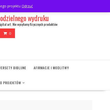
My Account
wnego projektu
Odrzuć
amodzielnego wydruku
igital art. Nie wysyłamy fizycznych produktów
0
WERSETY BIBLIJNE
AFIRMACJE I MODLITWY
DO PROJEKTÓW