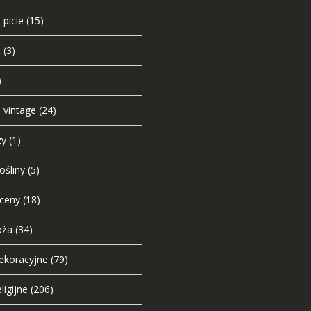
 picie
(15)
u
(3)
)
e vintage
(24)
zy
(1)
ośliny
(5)
sceny
(18)
oża
(34)
dekoracyjne
(79)
ligijne
(206)