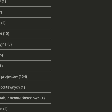
y
(1)
2)
i
(4)
ki
(15)
yjne
(5)
(5)
1)
o projektów
(154)
modlitewnych
(1)
nals, dzienniki śmieciowe
(1)
ie
(4)