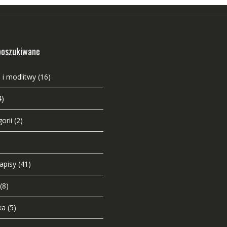
poszukiwane
 i modlitwy
(16)
4)
orii
(2)
napisy
(41)
(8)
ka
(5)