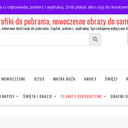
ra ci odpowiada, pobierz i wydrukuj. Zrób plakat albo użyj do kreaty
rafiki do pobrania, nowoczesne obrazy do s
o, kolorowe ilustracje do pobrania. Zapłać, pobierz, wydrukuj. Sprzedajemy wyłącznie d
NE NOWOCZESNE
JEZUS
MATKA BOŻA
ANIOŁY
ŚWIĘCI
I NAPISY
ŚWIĘTA I OKAZJE
PLAKATY DEKORACYJNE
GRAFIKI 