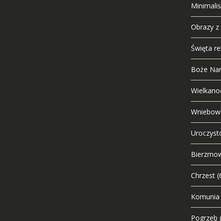
Minimali
Obrazy z
Święta rel
Boże Nar
Wielkano
Wniebows
Uroczysto
Bierzmo
Chrzest
(
Komunia
Pogrzeb