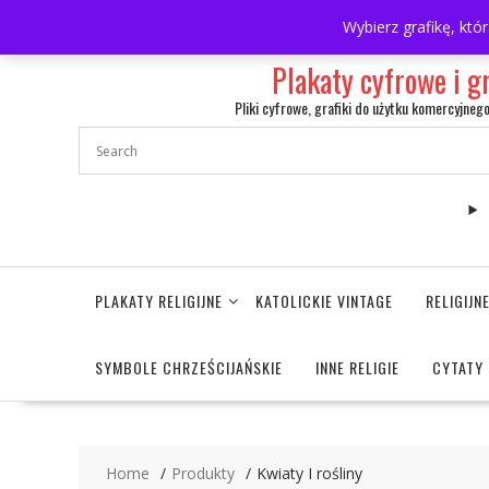
Skip
697063361
walulik@gmail.com
Wybierz grafikę, któ
to
content
Plakaty cyfrowe i g
Pliki cyfrowe, grafiki do użytku komercyjneg
PLAKATY RELIGIJNE
KATOLICKIE VINTAGE
RELIGIJ
SYMBOLE CHRZEŚCIJAŃSKIE
INNE RELIGIE
CYTATY 
Home
Produkty
Kwiaty I rośliny