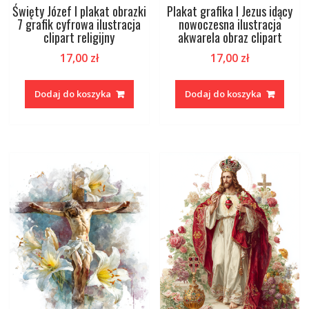
Święty Józef I plakat obrazki
Plakat grafika I Jezus idący
7 grafik cyfrowa ilustracja
nowoczesna ilustracja
clipart religijny
akwarela obraz clipart
17,00
zł
17,00
zł
Dodaj do koszyka
Dodaj do koszyka