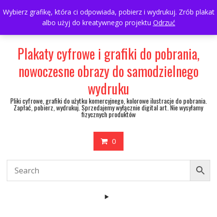
Skip
697063361
walulik@gmail.com
Wybierz grafikę, która ci odpowiada, pobierz i wydrukuj. Zrób plakat
to
albo użyj do kreatywnego projektu
Odrzuć
My Account
content
Plakaty cyfrowe i grafiki do pobrania,
nowoczesne obrazy do samodzielnego
wydruku
Pliki cyfrowe, grafiki do użytku komercyjnego, kolorowe ilustracje do pobrania.
Zapłać, pobierz, wydrukuj. Sprzedajemy wyłącznie digital art. Nie wysyłamy
fizycznych produktów
0