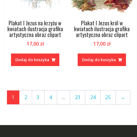
Plakat I Jezus na krzyżu w
Plakat I Jezus król w
kwiatach ilustracja grafika
kwiatach ilustracja grafika
artystyczna obraz clipart
artystyczna obraz clipart
17,00
zł
17,00
zł
Dodaj do koszyka
Dodaj do koszyka
1
2
3
4
…
23
24
25
→