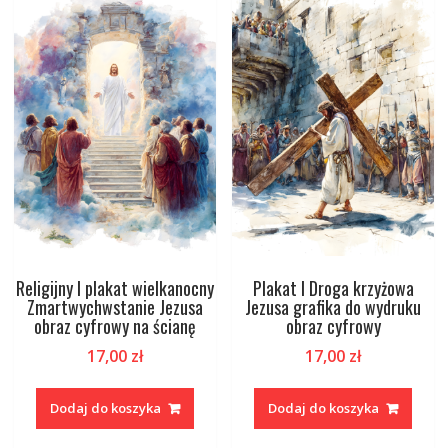
Religijny I plakat wielkanocny
Plakat I Droga krzyżowa
Zmartwychwstanie Jezusa
Jezusa grafika do wydruku
obraz cyfrowy na ścianę
obraz cyfrowy
17,00
zł
17,00
zł
Dodaj do koszyka
Dodaj do koszyka