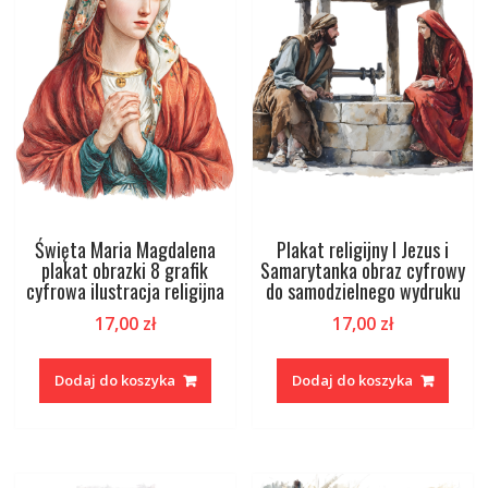
Święta Maria Magdalena
Plakat religijny I Jezus i
plakat obrazki 8 grafik
Samarytanka obraz cyfrowy
cyfrowa ilustracja religijna
do samodzielnego wydruku
17,00
zł
17,00
zł
Dodaj do koszyka
Dodaj do koszyka