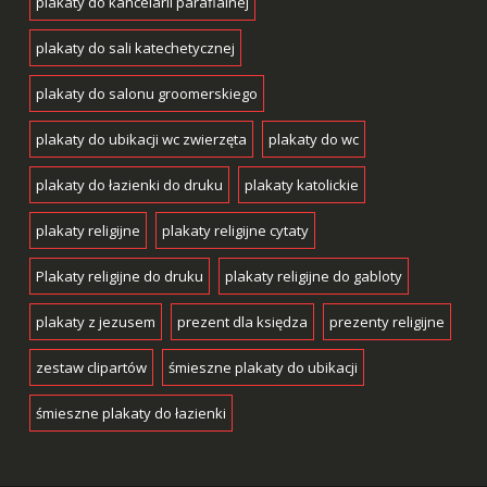
plakaty do kancelarii parafialnej
plakaty do sali katechetycznej
plakaty do salonu groomerskiego
plakaty do ubikacji wc zwierzęta
plakaty do wc
plakaty do łazienki do druku
plakaty katolickie
plakaty religijne
plakaty religijne cytaty
Plakaty religijne do druku
plakaty religijne do gabloty
plakaty z jezusem
prezent dla księdza
prezenty religijne
zestaw clipartów
śmieszne plakaty do ubikacji
śmieszne plakaty do łazienki