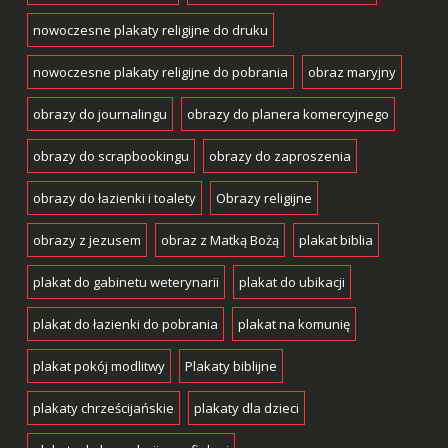
nowoczesne plakaty religijne do druku
nowoczesne plakaty religijne do pobrania
obraz maryjny
obrazy do journalingu
obrazy do planera komercyjnego
obrazy do scrapbookingu
obrazy do zaproszenia
obrazy do łazienki i toalety
Obrazy religijne
obrazy z jezusem
obraz z Matką Bożą
plakat biblia
plakat do gabinetu weterynarii
plakat do ubikacji
plakat do łazienki do pobrania
plakat na komunię
plakat pokój modlitwy
Plakaty biblijne
plakaty chrześcijańskie
plakaty dla dzieci