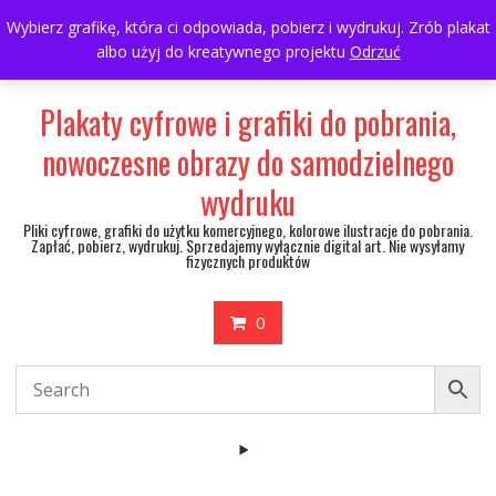
Skip
697063361
walulik@gmail.com
Wybierz grafikę, która ci odpowiada, pobierz i wydrukuj. Zrób plakat
to
albo użyj do kreatywnego projektu
Odrzuć
My Account
content
Plakaty cyfrowe i grafiki do pobrania,
nowoczesne obrazy do samodzielnego
wydruku
Pliki cyfrowe, grafiki do użytku komercyjnego, kolorowe ilustracje do pobrania.
Zapłać, pobierz, wydrukuj. Sprzedajemy wyłącznie digital art. Nie wysyłamy
fizycznych produktów
0