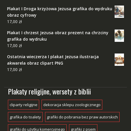
Plakat I Droga krzyżowa Jezusa grafika do wydruku
obraz cyfrowy
17,00
zł
Plakat I chrzest Jezusa obraz prezent na chrzciny
grafika do wydruku
17,00
zł
Ostatnia wieczerza I plakat Jezusa ilustracja
akwarela obraz clipart PNG
17,00
zł
Plakaty religijne, wersety z biblii
cliparty religijne
dekoracja sklepu zoologicznego
grafika do toalety
grafiki do pobrania bez praw autorskich
grafiki do użytku komercyjnego
grafiki z psem