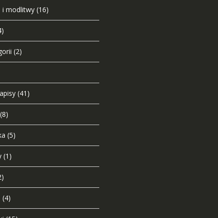
 i modlitwy
(16)
4)
orii
(2)
napisy
(41)
(8)
ka
(5)
y
(1)
2)
i
(4)