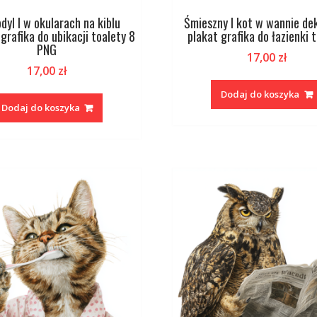
dyl I w okularach na kiblu
Śmieszny I kot w wannie de
grafika do ubikacji toalety 8
plakat grafika do łazienki 
PNG
17,00
zł
17,00
zł
Dodaj do koszyka
Dodaj do koszyka