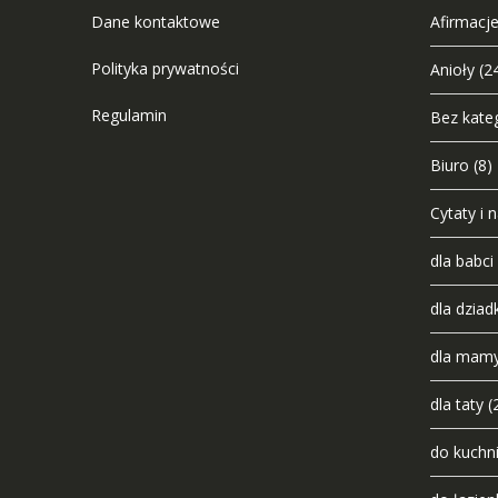
Dane kontaktowe
Afirmacje
Polityka prywatności
Anioły
(2
Regulamin
Bez kateg
Biuro
(8)
Cytaty i 
dla babci
dla dziad
dla mam
dla taty
(
do kuchn