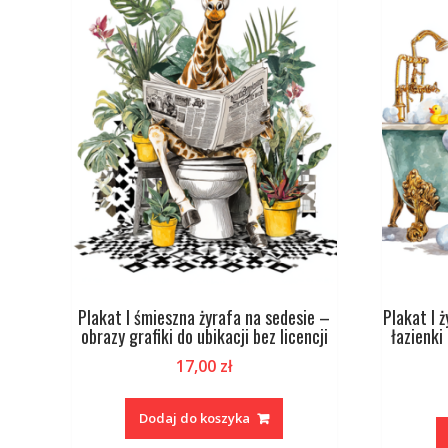
Plakat I śmieszna żyrafa na sedesie –
Plakat I 
obrazy grafiki do ubikacji bez licencji
łazienki
17,00
zł
Dodaj do koszyka