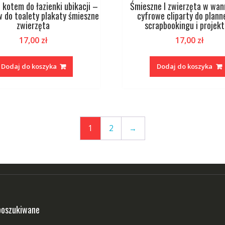
 z kotem do łazienki ubikacji –
Śmieszne I zwierzęta w wan
 do toalety plakaty śmieszne
cyfrowe cliparty do plann
zwierzęta
scrapbookingu i projek
17,00
zł
17,00
zł
Dodaj do koszyka
Dodaj do koszyka
1
2
→
poszukiwane