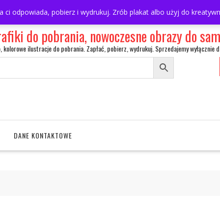
ra ci odpowiada, pobierz i wydrukuj. Zrób plakat albo użyj do kreaty
rafiki do pobrania, nowoczesne obrazy do s
o, kolorowe ilustracje do pobrania. Zapłać, pobierz, wydrukuj. Sprzedajemy wyłącznie d
DANE KONTAKTOWE