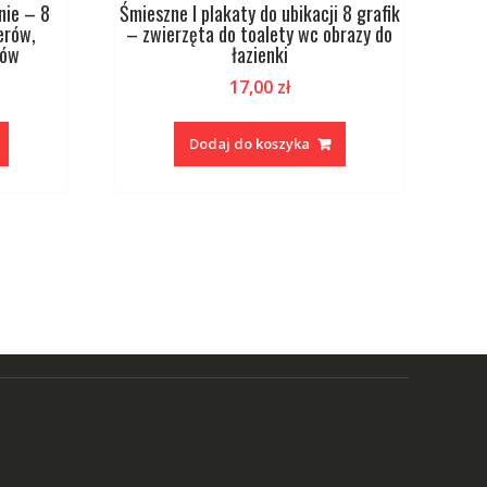
nie – 8
Śmieszne I plakaty do ubikacji 8 grafik
erów,
– zwierzęta do toalety wc obrazy do
tów
łazienki
17,00
zł
Dodaj do koszyka