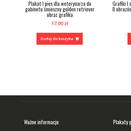
Plakat I pies dla weterynarza do
Grafiki I
gabinetu śmieszny golden retriever
8 obrazów
obraz grafika
17,00
zł
Dodaj do koszyka
Ważne informacje
Plakaty 