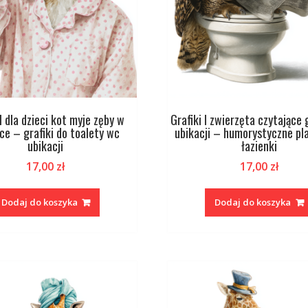
I dla dzieci kot myje zęby w
Grafiki I zwierzęta czytające
ce – grafiki do toalety wc
ubikacji – humorystyczne pl
ubikacji
łazienki
17,00
zł
17,00
zł
Dodaj do koszyka
Dodaj do koszyka