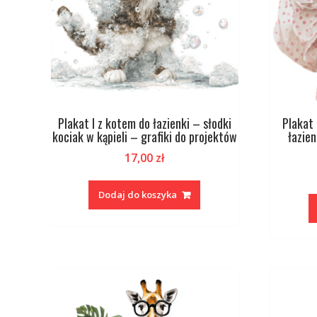
Plakat I z kotem do łazienki – słodki
Plakat 
kociak w kąpieli – grafiki do projektów
łazien
17,00
zł
Dodaj do koszyka