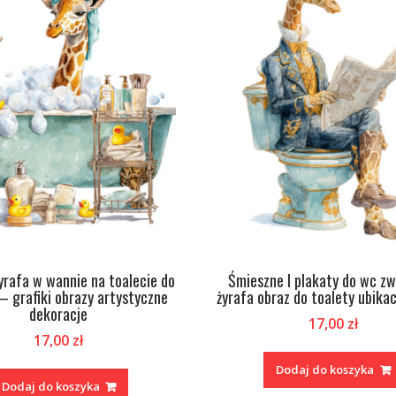
żyrafa w wannie na toalecie do
Śmieszne I plakaty do wc zw
 – grafiki obrazy artystyczne
żyrafa obraz do toalety ubikac
dekoracje
17,00
zł
17,00
zł
Dodaj do koszyka
Dodaj do koszyka