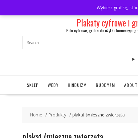
Skip
697063361
walulik@gmail.com
Wybierz grafikę, któ
to
content
Plakaty cyfrowe i g
Pliki cyfrowe, grafiki do użytku komercyjneg
SKLEP
WEDY
HINDUIZM
BUDDYZM
ABOUT
Home
Produkty
plakat śmieszne zwierzęta
plakat śmieszne zwierzęta