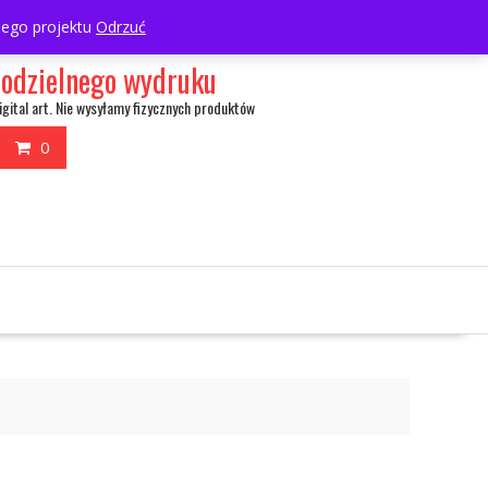
My Account
wnego projektu
Odrzuć
amodzielnego wydruku
igital art. Nie wysyłamy fizycznych produktów
0