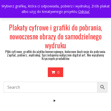
Skip
697063361
walulik@gmail.com
Wybierz grafikę, która ci odpowiada, pobierz i wydrukuj. Zrób plakat
to
albo użyj do kreatywnego projektu
Odrzuć
My Account
content
Plakaty cyfrowe i grafiki do pobrania,
nowoczesne obrazy do samodzielnego
wydruku
Pliki cyfrowe, grafiki do użytku komercyjnego, kolorowe ilustracje do pobrania.
Zapłać, pobierz, wydrukuj. Sprzedajemy wyłącznie digital art. Nie wysyłamy
fizycznych produktów
0