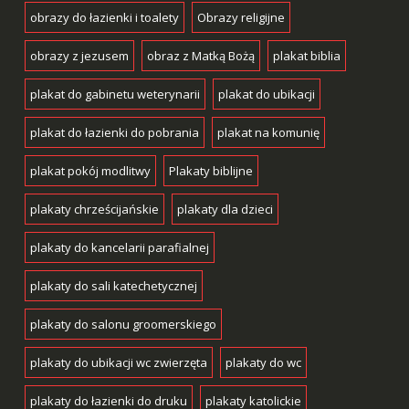
obrazy do łazienki i toalety
Obrazy religijne
obrazy z jezusem
obraz z Matką Bożą
plakat biblia
plakat do gabinetu weterynarii
plakat do ubikacji
plakat do łazienki do pobrania
plakat na komunię
plakat pokój modlitwy
Plakaty biblijne
plakaty chrześcijańskie
plakaty dla dzieci
plakaty do kancelarii parafialnej
plakaty do sali katechetycznej
plakaty do salonu groomerskiego
plakaty do ubikacji wc zwierzęta
plakaty do wc
plakaty do łazienki do druku
plakaty katolickie