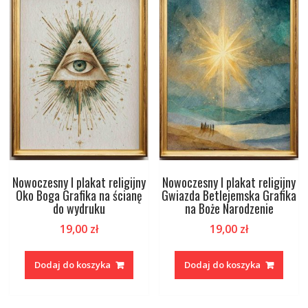
Nowoczesny I plakat religijny
Nowoczesny I plakat religijny
Oko Boga Grafika na ścianę
Gwiazda Betlejemska Grafika
do wydruku
na Boże Narodzenie
19,00
zł
19,00
zł
Dodaj do koszyka
Dodaj do koszyka