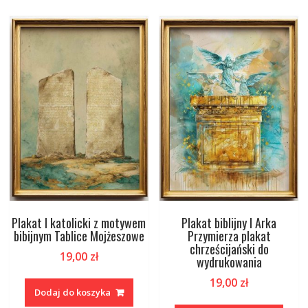
Plakat I katolicki z motywem
Plakat biblijny I Arka
bibijnym Tablice Mojżeszowe
Przymierza plakat
chrześcijański do
19,00
zł
wydrukowania
19,00
zł
Dodaj do koszyka