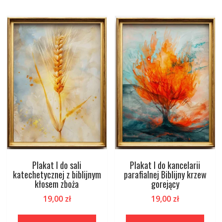
Plakat I do sali
Plakat I do kancelarii
katechetycznej z biblijnym
parafialnej Biblijny krzew
kłosem zboża
gorejący
19,00
zł
19,00
zł