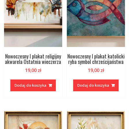
Nowoczesny I plakat religijny
Nowoczesny I plakat katolicki
akwarela Ostatnia wieczerza
ryba symbol chrześcijaństwa
19,00
zł
19,00
zł
Dodaj do koszyka
Dodaj do koszyka