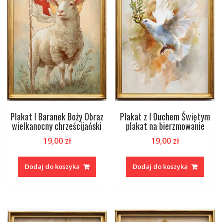
Plakat I Baranek Boży Obraz
Plakat z I Duchem Świętym
wielkanocny chrześcijański
plakat na bierzmowanie
19,00
zł
19,00
zł
Dodaj do koszyka
Dodaj do koszyka