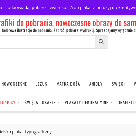
ra ci odpowiada, pobierz i wydrukuj. Zrób plakat albo użyj do kreaty
rafiki do pobrania, nowoczesne obrazy do s
o, kolorowe ilustracje do pobrania. Zapłać, pobierz, wydrukuj. Sprzedajemy wyłącznie d
NE NOWOCZESNE
JEZUS
MATKA BOŻA
ANIOŁY
ŚWIĘCI
I NAPISY
ŚWIĘTA I OKAZJE
PLAKATY DEKORACYJNE
GRAFIKI 
gielsku plakat typograficzny