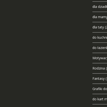
dla dziad
dla mam
dla taty
(
do kuchn
do łazien
Motywac
Rodzina
Fantasy
(
Grafiki d
do kart 