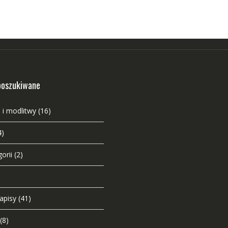
poszukiwane
 i modlitwy
(16)
4)
orii
(2)
napisy
(41)
(8)