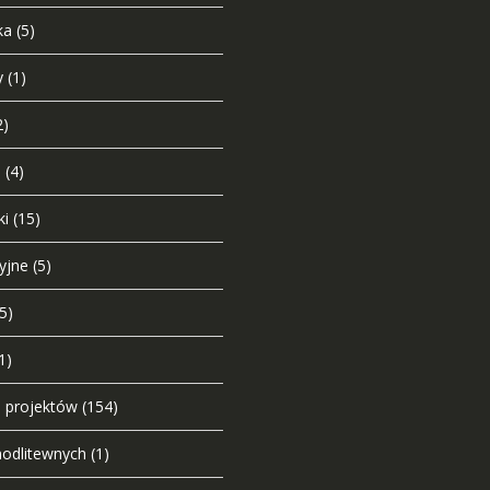
ka
(5)
y
(1)
2)
i
(4)
ki
(15)
yjne
(5)
(5)
1)
o projektów
(154)
modlitewnych
(1)