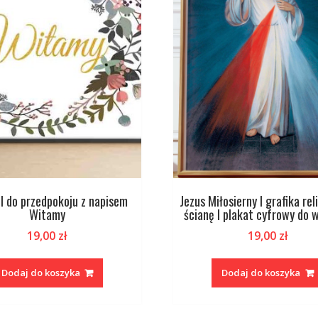
 I do przedpokoju z napisem
Jezus Miłosierny I grafika rel
Witamy
ścianę I plakat cyfrowy do 
19,00
zł
19,00
zł
Dodaj do koszyka
Dodaj do koszyka