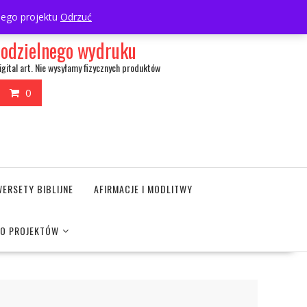
My Account
wnego projektu
Odrzuć
amodzielnego wydruku
igital art. Nie wysyłamy fizycznych produktów
0
WERSETY BIBLIJNE
AFIRMACJE I MODLITWY
DO PROJEKTÓW