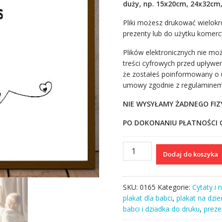
duży, np. 15x20cm, 24x32cm
Pliki możesz drukować wielokr
prezenty lub do użytku komerc
Plików elektronicznych nie mo
treści cyfrowych przed upływ
że zostałeś poinformowany o u
umowy zgodnie z regulaminem 
NIE WYSYŁAMY ŻADNEGO FI
PO DOKONANIU PŁATNOŚCI O
ilość
Dodaj do koszyka
Babcia
I
plakat
SKU:
0165
Kategorie:
Cytaty i 
z
plakat dla babci
,
plakat na dzie
definicją
babci i dziadka do druku
,
preze
po