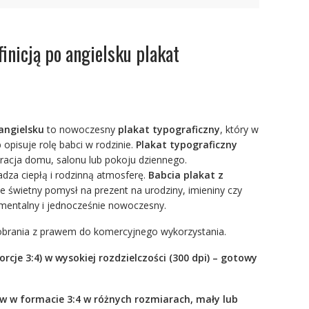
finicją po angielsku plakat
 angielsku
to nowoczesny
plakat typograficzny
, który w
opisuje rolę babci w rodzinie.
Plakat typograficzny
oracja domu, salonu lub pokoju dziennego.
dza ciepłą i rodzinną atmosferę.
Babcia plakat z
e świetny pomysł na prezent na urodziny, imieniny czy
ymentalny i jednocześnie nowoczesny.
pobrania z prawem do komercyjnego wykorzystania.
cje 3:4) w wysokiej rozdzielczości (300 dpi) – gotowy
w w formacie 3:4 w różnych rozmiarach, mały lub