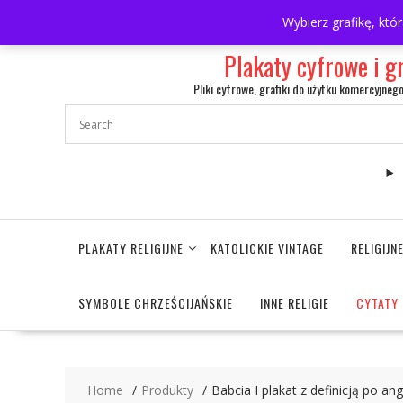
Skip
697063361
walulik@gmail.com
Wybierz grafikę, któ
to
content
Plakaty cyfrowe i g
Pliki cyfrowe, grafiki do użytku komercyjneg
PLAKATY RELIGIJNE
KATOLICKIE VINTAGE
RELIGIJ
SYMBOLE CHRZEŚCIJAŃSKIE
INNE RELIGIE
CYTATY 
Home
Produkty
Babcia I plakat z definicją po an