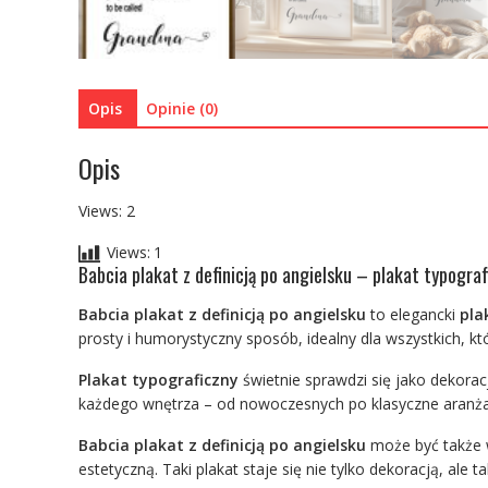
Opis
Opinie (0)
Opis
Views: 2
Views:
1
Babcia plakat z definicją po angielsku – plakat typogra
Babcia plakat z definicją po angielsku
to elegancki
pla
prosty i humorystyczny sposób, idealny dla wszystkich, k
Plakat typograficzny
świetnie sprawdzi się jako dekorac
każdego wnętrza – od nowoczesnych po klasyczne aranża
Babcia plakat z definicją po angielsku
może być także w
estetyczną. Taki plakat staje się nie tylko dekoracją, ale 