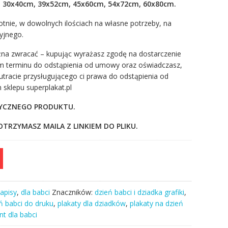
, 30x40cm, 39x52cm, 45x60cm, 54x72cm, 60x80cm.
otnie, w dowolnych ilościach na własne potrzeby, na
yjnego.
żna zwracać – kupując wyrażasz zgodę na dostarczenie
em terminu do odstąpienia od umowy oraz oświadczasz,
tracie przysługującego ci prawa do odstąpienia od
sklepu superplakat.pl
ZYCZNEGO PRODUKTU.
TRZYMASZ MAILA Z LINKIEM DO PLIKU.
napisy
,
dla babci
Znaczników:
dzień babci i dziadka grafiki
,
ń babci do druku
,
plakaty dla dziadków
,
plakaty na dzień
nt dla babci