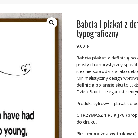
Babcia I plakat z de
typograficzny
9,00
zł
Babcia plakat z definicją po
prosty i humorystyczny sposób 
idealnie sprawdzi się jako dek
Minimalistyczny design wprowa
definicją po angielsku
to takż
Dzień Babci – elegancki, sent
Produkt cyfrowy – plakat do 
OTRZYMASZ 1 PLIK JPG (propor
do druku.
Plik ten można wydrukować 