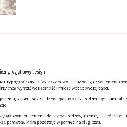
angielsku
plakat
typograficzny
ficzny, wyjątkowy design
kat typograficzny
, który łączy nowoczesny design z sentymentalnym
tórzy chcą wyrazić wdzięczność i miłość wobec swojej babci.
ja domu, salonu, pokoju dziennego lub kącika rodzinnego. Minimalist
cje.
yjątkowym prezentem. Idealny na urodziny, imieniny, Dzień Babci lu
także pamiątką, która pozostaje w pamięci na długi czas.