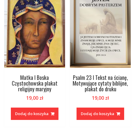
Matka I Boska
Psalm 23 I Tekst na ścianę,
Częstochowska plakat
Motywujące cytaty biblijne,
religijny maryjny
plakat do druku
19,00
zł
19,00
zł
Dodaj do koszyka
Dodaj do koszyka