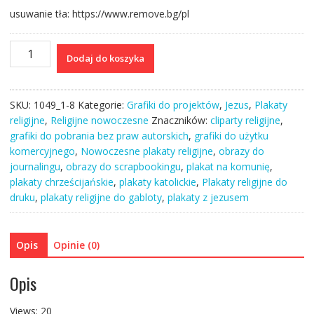
usuwanie tła: https://www.remove.bg/pl
ilość
Dodaj do koszyka
Najpiękniejsze
I
obrazy
SKU:
1049_1-8
Kategorie:
Grafiki do projektów
,
Jezus
,
Plakaty
religijne
religijne
,
Religijne nowoczesne
Znaczników:
cliparty religijne
,
portrety
grafiki do pobrania bez praw autorskich
,
grafiki do użytku
Jezusa
komercyjnego
,
Nowoczesne plakaty religijne
,
obrazy do
grafiki
journalingu
,
obrazy do scrapbookingu
,
plakat na komunię
,
na
plakaty chrześcijańskie
,
plakaty katolickie
,
Plakaty religijne do
prezent
druku
,
plakaty religijne do gabloty
,
plakaty z jezusem
plakaty
cliparty
Opis
Opinie (0)
Opis
Views: 20