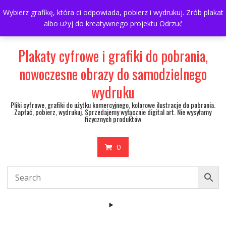
Skip
697063361
walulik@gmail.com
Wybierz grafikę, która ci odpowiada, pobierz i wydrukuj. Zrób plakat
to
albo użyj do kreatywnego projektu
Odrzuć
My Account
content
Plakaty cyfrowe i grafiki do pobrania,
nowoczesne obrazy do samodzielnego
wydruku
Pliki cyfrowe, grafiki do użytku komercyjnego, kolorowe ilustracje do pobrania.
Zapłać, pobierz, wydrukuj. Sprzedajemy wyłącznie digital art. Nie wysyłamy
fizycznych produktów
0