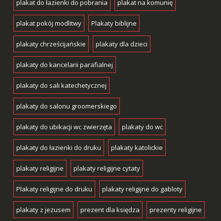
plakat do łazienki do pobrania
plakat na komunię
plakat pokój modlitwy
Plakaty biblijne
plakaty chrześcijańskie
plakaty dla dzieci
plakaty do kancelarii parafialnej
plakaty do sali katechetycznej
plakaty do salonu groomerskiego
plakaty do ubikacji wc zwierzęta
plakaty do wc
plakaty do łazienki do druku
plakaty katolickie
plakaty religijne
plakaty religijne cytaty
Plakaty religijne do druku
plakaty religijne do gabloty
plakaty z jezusem
prezent dla księdza
prezenty religijne