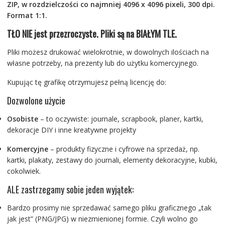
ZIP, w rozdzielczości co najmniej 4096 x 4096 pixeli, 300 dpi.
Format 1:1.
TŁO NIE jest przezroczyste. Pliki są na BIAŁYM TLE.
Pliki możesz drukować wielokrotnie, w dowolnych ilościach na
własne potrzeby, na prezenty lub do użytku komercyjnego.
Kupując tę grafikę otrzymujesz pełną licencję do:
Dozwolone użycie
Osobiste
– to oczywiste: journale, scrapbook, planer, kartki,
dekoracje DIY i inne kreatywne projekty
Komercyjne
– produkty fizyczne i cyfrowe na sprzedaż, np.
kartki, plakaty, zestawy do journali, elementy dekoracyjne, kubki,
cokolwiek.
ALE zastrzegamy sobie jeden wyjątek:
Bardzo prosimy nie sprzedawać samego pliku graficznego „tak
jak jest” (PNG/JPG) w niezmienionej formie. Czyli wolno go