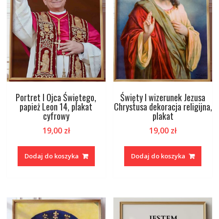
Portret I Ojca Świętego,
Święty I wizerunek Jezusa
papież Leon 14, plakat
Chrystusa dekoracja religijna,
cyfrowy
plakat
19,00
zł
19,00
zł
Dodaj do koszyka
Dodaj do koszyka