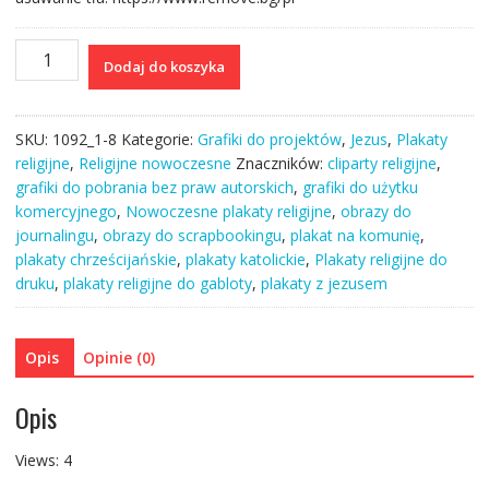
ilość
Dodaj do koszyka
Plakat
I
biblijny
SKU:
1092_1-8
Kategorie:
Grafiki do projektów
,
Jezus
,
Plakaty
Jezus
religijne
,
Religijne nowoczesne
Znaczników:
cliparty religijne
,
Chrystus
grafiki do pobrania bez praw autorskich
,
grafiki do użytku
chodzący
komercyjnego
,
Nowoczesne plakaty religijne
,
obrazy do
po
journalingu
,
obrazy do scrapbookingu
,
plakat na komunię
,
wodzie
plakaty chrześcijańskie
,
plakaty katolickie
,
Plakaty religijne do
sztuka
druku
,
plakaty religijne do gabloty
,
plakaty z jezusem
sakralna
cyfrowa
Opis
Opinie (0)
Opis
Views: 4