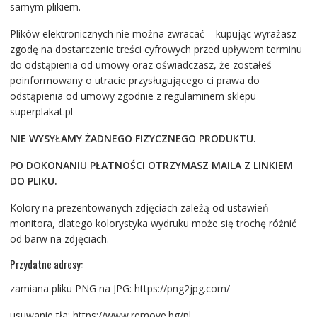
samym plikiem.
Plików elektronicznych nie można zwracać – kupując wyrażasz
zgodę na dostarczenie treści cyfrowych przed upływem terminu
do odstąpienia od umowy oraz oświadczasz, że zostałeś
poinformowany o utracie przysługującego ci prawa do
odstąpienia od umowy zgodnie z regulaminem sklepu
superplakat.pl
NIE WYSYŁAMY ŻADNEGO FIZYCZNEGO PRODUKTU.
PO DOKONANIU PŁATNOŚCI OTRZYMASZ MAILA Z LINKIEM
DO PLIKU.
Kolory na prezentowanych zdjęciach zależą od ustawień
monitora, dlatego kolorystyka wydruku może się trochę różnić
od barw na zdjęciach.
Przydatne adresy:
zamiana pliku PNG na JPG: https://png2jpg.com/
usuwanie tła: https://www.remove.bg/pl