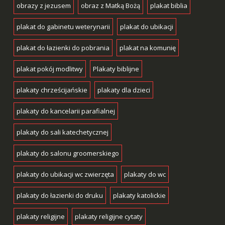
obrazy z jezusem
obraz z Matką Bożą
plakat biblia
plakat do gabinetu weterynarii
plakat do ubikacji
plakat do łazienki do pobrania
plakat na komunię
plakat pokój modlitwy
Plakaty biblijne
plakaty chrześcijańskie
plakaty dla dzieci
plakaty do kancelarii parafialnej
plakaty do sali katechetycznej
plakaty do salonu groomerskiego
plakaty do ubikacji wc zwierzęta
plakaty do wc
plakaty do łazienki do druku
plakaty katolickie
plakaty religijne
plakaty religijne cytaty