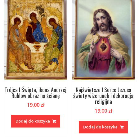
Trójca I Święta, ikona Andrzej
Najświętsze I Serce Jezusa
Rublow obraz na ścianę
święty wizerunek i dekoracja
religijna
19,00
zł
19,00
zł
Dodaj do koszyka
Dodaj do koszyka