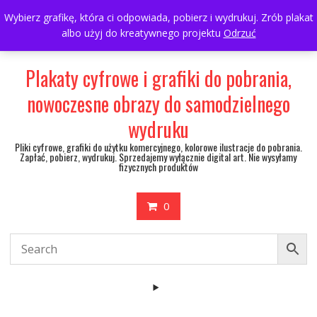
Skip
697063361
walulik@gmail.com
Wybierz grafikę, która ci odpowiada, pobierz i wydrukuj. Zrób plakat
to
albo użyj do kreatywnego projektu
Odrzuć
My Account
content
Plakaty cyfrowe i grafiki do pobrania,
nowoczesne obrazy do samodzielnego
wydruku
Pliki cyfrowe, grafiki do użytku komercyjnego, kolorowe ilustracje do pobrania.
Zapłać, pobierz, wydrukuj. Sprzedajemy wyłącznie digital art. Nie wysyłamy
fizycznych produktów
0