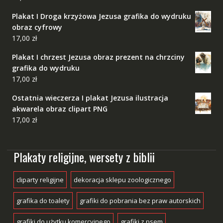
Plakat I Droga krzyżowa Jezusa grafika do wydruku
obraz cyfrowy
17,00
zł
Plakat I chrzest Jezusa obraz prezent na chrzciny
grafika do wydruku
17,00
zł
Ostatnia wieczerza I plakat Jezusa ilustracja
akwarela obraz clipart PNG
17,00
zł
Plakaty religijne, wersety z biblii
cliparty religijne
dekoracja sklepu zoologicznego
grafika do toalety
grafiki do pobrania bez praw autorskich
grafiki do użytku komercyjnego
grafiki z psem