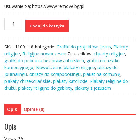
usuwanie tła: https://www.remove.bg/pl
ilość
Dodaj do koszyka
Plakat
I
pamiątka
SKU:
1100_1-8
Kategorie:
Grafiki do projektów
,
Jezus
,
Plakaty
na
religijne
,
Religijne nowoczesne
Znaczników:
cliparty religijne
,
Komunię
grafiki do pobrania bez praw autorskich
,
grafiki do użytku
Pan
komercyjnego
,
Nowoczesne plakaty religijne
,
obrazy do
Jezus
journalingu
,
obrazy do scrapbookingu
,
plakat na komunię
,
z
plakaty chrześcijańskie
,
plakaty katolickie
,
Plakaty religijne do
owieczką
druku
,
plakaty religijne do gabloty
,
plakaty z jezusem
grafika
cyfrowa
Opis
Opinie (0)
Opis
Views: 39