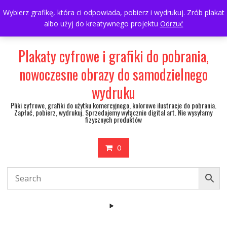
Skip
697063361
walulik@gmail.com
Wybierz grafikę, która ci odpowiada, pobierz i wydrukuj. Zrób plakat
to
albo użyj do kreatywnego projektu
Odrzuć
My Account
content
Plakaty cyfrowe i grafiki do pobrania,
nowoczesne obrazy do samodzielnego
wydruku
Pliki cyfrowe, grafiki do użytku komercyjnego, kolorowe ilustracje do pobrania.
Zapłać, pobierz, wydrukuj. Sprzedajemy wyłącznie digital art. Nie wysyłamy
fizycznych produktów
0