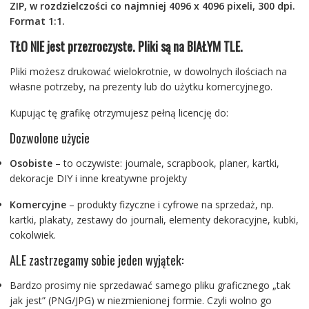
ZIP, w rozdzielczości co najmniej 4096 x 4096 pixeli, 300 dpi.
Format 1:1.
TŁO NIE jest przezroczyste. Pliki są na BIAŁYM TLE.
Pliki możesz drukować wielokrotnie, w dowolnych ilościach na
własne potrzeby, na prezenty lub do użytku komercyjnego.
Kupując tę grafikę otrzymujesz pełną licencję do:
Dozwolone użycie
Osobiste
– to oczywiste: journale, scrapbook, planer, kartki,
dekoracje DIY i inne kreatywne projekty
Komercyjne
– produkty fizyczne i cyfrowe na sprzedaż, np.
kartki, plakaty, zestawy do journali, elementy dekoracyjne, kubki,
cokolwiek.
ALE zastrzegamy sobie jeden wyjątek:
Bardzo prosimy nie sprzedawać samego pliku graficznego „tak
jak jest” (PNG/JPG) w niezmienionej formie. Czyli wolno go