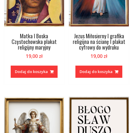
Matka I Boska
Jezus Miłosierny I grafika
Częstochowska plakat
religijna na ścianę I plakat
religijny maryjny
cyfrowy do wydruku
19,00
zł
19,00
zł
Dodaj do koszyka
Dodaj do koszyka