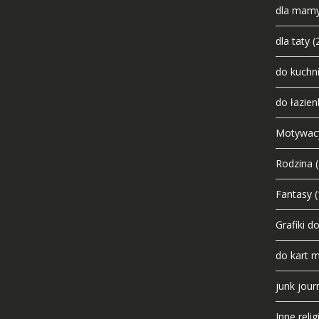
dla mam
dla taty
(
do kuchn
do łazien
Motywac
Rodzina
Fantasy
(
Grafiki d
do kart 
junk jour
Inne relig