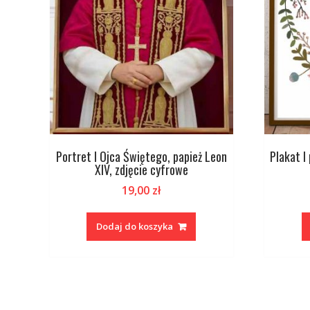
Portret I Ojca Świętego, papież Leon
Plakat I
XIV, zdjęcie cyfrowe
19,00
zł
Dodaj do koszyka