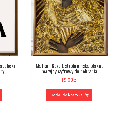
atolicki
Matka I Boża Ostrobramska plakat
ery
maryjny cyfrowy do pobrania
19,00
zł
Dodaj do koszyka