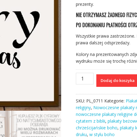
prezenty.
NIE OTRZYMASZ ŻADNEGO FIZY
PO DOKONANIU PŁATNOŚCI OTRZ
Wszystkie prawa zastrzeżone. 
prawa dalszej odsprzedaży.
Kolory na prezentowanych zdję
wydruku może się trochę różni
ilość
Dodaj do koszyka
Plakat
I
z
SKU:
PL_0711
Kategorie:
Plakat
cytatem
religijny
,
Nowoczesne plakaty re
religijnym
nowoczesne plakaty religijne 
-
cytatem z biblii
,
plakaty beżow
wersety
chrześcijańskie boho
,
plakaty k
bibilijne
druku
,
w stylu boho
na