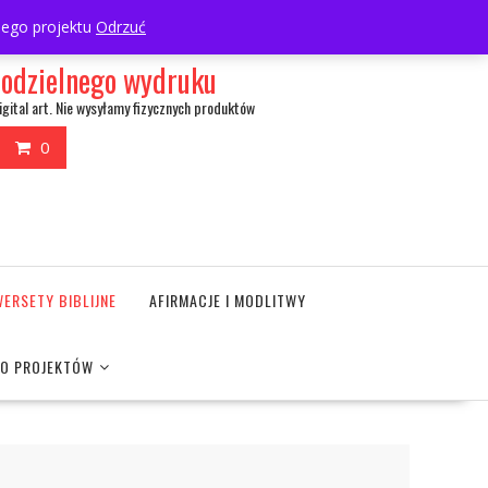
My Account
wnego projektu
Odrzuć
amodzielnego wydruku
igital art. Nie wysyłamy fizycznych produktów
0
WERSETY BIBLIJNE
AFIRMACJE I MODLITWY
DO PROJEKTÓW