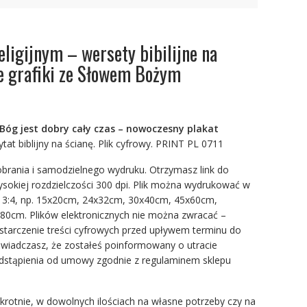
eligijnym – wersety bibilijne na
e grafiki ze Słowem Bożym
Bóg jest dobry cały czas –
nowoczesny
plakat
Cytat biblijny na ścianę. Plik cyfrowy. PRINT PL 0711
obrania i samodzielnego wydruku. Otrzymasz link do
wysokiej rozdzielczości 300 dpi. Plik można wydrukować w
e 3:4, np. 15x20cm, 24x32cm, 30x40cm, 45x60cm,
0cm. Plików elektronicznych nie można zwracać –
starczenie treści cyfrowych przed upływem terminu do
wiadczasz, że zostałeś poinformowany o utracie
odstąpienia od umowy zgodnie z regulaminem sklepu
rotnie, w dowolnych ilościach na własne potrzeby czy na