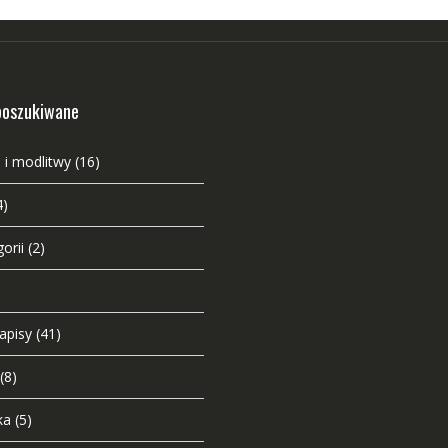
poszukiwane
 i modlitwy
(16)
4)
orii
(2)
napisy
(41)
(8)
ka
(5)