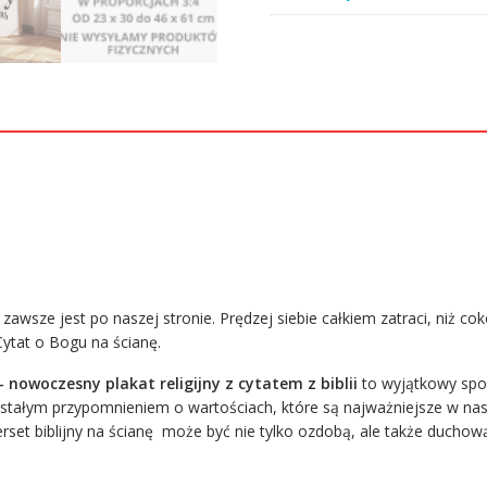
ścianę
-
nowoczesne
grafiki
ze
Słowem
Bożym
 zawsze jest po naszej stronie. Prędzej siebie całkiem zatraci, niż co
 Cytat o Bogu na ścianę.
– n
owoczesny plakat religijny z cytatem z biblii
to wyjątkowy spo
 stałym przypomnieniem o wartościach, które są najważniejsze w nasz
erset biblijny na ścianę może być nie tylko ozdobą, ale także ducho