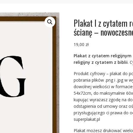
Plakat I z cytatem r
ścianę – nowoczesn
19,00
zł
Plakat z cytatem religijnym 
religijny z cytatem z biblii
. 
Produkt cyfrowy – plakat do p
pobrania plików .png i .jpg w 
dowolnej wielkości w formaci
54x72cm, do maksymalnie 60x8
kupując wyrażasz zgodę na do
odstąpienia od umowy oraz oś
przysługującego ci prawa do 
superplakat.pl
Plakat możesz drukować wielok