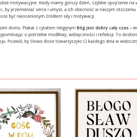
rzędzie motywacyjne. Kiedy mamy gorszy dzień, szybkie spojrzenie 
oc, by przemieniać serce i umysł, a ich obecność w naszym otoczeni
może być nieocenionym źródłem siły i motywacji.
oim domu. Plakat z cytatem religijnym
Bóg jest dobry cały czas – n
minając o potrzebie modlitwy, wdzięczności i refleksji. To doskonały 
u. Pozwól, by Słowo Boże towarzyszyło Ci każdego dnia w widoczny