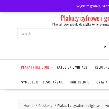
Skip
697063361
walulik@gmail.com
Wybierz grafikę, któ
to
content
Plakaty cyfrowe i g
Pliki cyfrowe, grafiki do użytku komercyjneg
PLAKATY RELIGIJNE
KATOLICKIE VINTAGE
RELIGIJ
SYMBOLE CHRZEŚCIJAŃSKIE
INNE RELIGIE
CYTATY 
Home
Produkty
Plakat I z cytatem religijnym – 