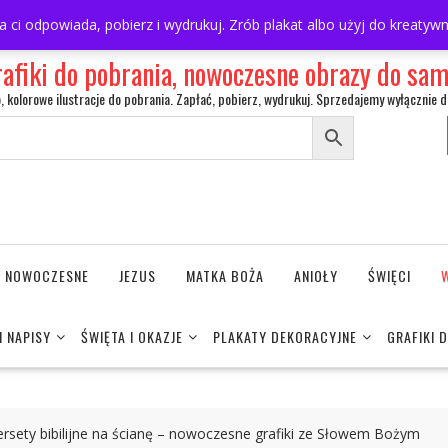
ra ci odpowiada, pobierz i wydrukuj. Zrób plakat albo użyj do kreaty
rafiki do pobrania, nowoczesne obrazy do s
o, kolorowe ilustracje do pobrania. Zapłać, pobierz, wydrukuj. Sprzedajemy wyłącznie d
NE NOWOCZESNE
JEZUS
MATKA BOŻA
ANIOŁY
ŚWIĘCI
I NAPISY
ŚWIĘTA I OKAZJE
PLAKATY DEKORACYJNE
GRAFIKI 
wersety bibilijne na ścianę – nowoczesne grafiki ze Słowem Bożym