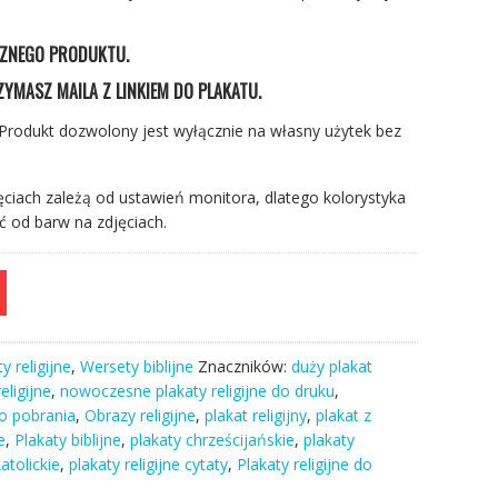
CZNEGO PRODUKTU.
YMASZ MAILA Z LINKIEM DO PLAKATU.
Produkt dozwolony jest wyłącznie na własny użytek bez
ciach zależą od ustawień monitora, dlatego kolorystyka
ć od barw na zdjęciach.
y religijne
,
Wersety biblijne
Znaczników:
duży plakat
ligijne
,
nowoczesne plakaty religijne do druku
,
do pobrania
,
Obrazy religijne
,
plakat religijny
,
plakat z
e
,
Plakaty biblijne
,
plakaty chrześcijańskie
,
plakaty
atolickie
,
plakaty religijne cytaty
,
Plakaty religijne do