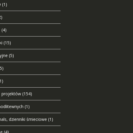
y
(1)
2)
i
(4)
ki
(15)
yjne
(5)
(5)
1)
o projektów
(154)
modlitewnych
(1)
nals, dzienniki śmieciowe
(1)
ie
(4)