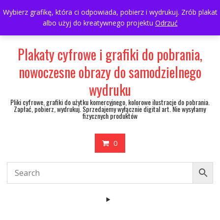
Skip
697063361
walulik@gmail.com
Wybierz grafikę, która ci odpowiada, pobierz i wydrukuj. Zrób plakat
to
albo użyj do kreatywnego projektu
Odrzuć
My Account
content
Plakaty cyfrowe i grafiki do pobrania,
nowoczesne obrazy do samodzielnego
wydruku
Pliki cyfrowe, grafiki do użytku komercyjnego, kolorowe ilustracje do pobrania.
Zapłać, pobierz, wydrukuj. Sprzedajemy wyłącznie digital art. Nie wysyłamy
fizycznych produktów
0