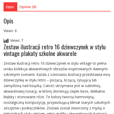
plakaty
Opis
Opinie (0)
szkolne
akwarele
Opis
Views: 6
Views:
7
Zestaw ilustracji retro 16 dziewczynek w stylu
vintage plakaty szkolne akwarele
Zestaw ilustracji retro 16 dziewczynek w stylu vintage to pełna
uroku kolekcja akwarelowych obrazów inspirowanych dawnymi
szkolnymi scenami. Każda z szesnastu ilustracji przedstawia inną
dziewczynkę w stylu retro – piszącą, liczącą, rysującą lub
zamyśloną nad książką. Całość utrzymana jest w subtelnej,
akwarelowej tonacji, w której dominują ciepłe beże, delikatne
błękity i stonowane róże. Te kolory tworzą harmonijną,
nostalgiczną kompozycję, przywołującą klimat starych szkolnych
zeszytów i podręczników. Zestaw został stworzony z myślą o
miłośnikach stylu vintage, retro grafiki i akwarelowych ilustracji.