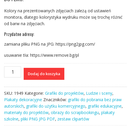
Kolory na prezentowanych zdjęciach zależą od ustawień
monitora, dlatego kolorystyka wydruku może się trochę różnić
od barw na zdjęciach.
Przydatne adresy:
zamiana pliku PNG na JPG: https://png2jpg.com/
usuwanie tła: https://www.remove.bg/pl
ilość
Dodaj do koszyka
Zestaw
I
ilustracji
SKU:
1949
Kategorie:
Grafiki do projektów
,
Ludzie i sceny
,
retro
Plakaty dekoracyjne
Znaczników:
grafiki do pobrania bez praw
16
autorskich
,
grafiki do użytku komercyjnego
,
grafiki edukacyjne
,
dziewczynek
materiały do projektów
,
obrazy do scrapbookingu
,
plakaty
w
szkolne
,
pliki PNG JPG PDF
,
zestaw clipartów
stylu
vintage