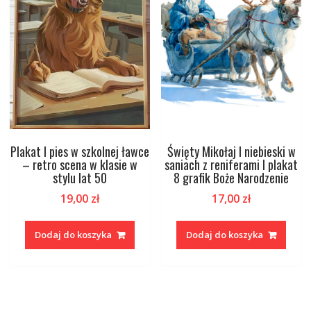
Plakat I pies w szkolnej ławce
Święty Mikołaj I niebieski w
– retro scena w klasie w
saniach z reniferami I plakat
stylu lat 50
8 grafik Boże Narodzenie
19,00
zł
17,00
zł
Dodaj do koszyka
Dodaj do koszyka