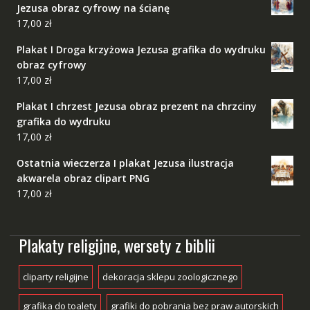
Jezusa obraz cyfrowy na ścianę
17,00
zł
Plakat I Droga krzyżowa Jezusa grafika do wydruku
obraz cyfrowy
17,00
zł
Plakat I chrzest Jezusa obraz prezent na chrzciny
grafika do wydruku
17,00
zł
Ostatnia wieczerza I plakat Jezusa ilustracja
akwarela obraz clipart PNG
17,00
zł
Plakaty religijne, wersety z biblii
cliparty religijne
dekoracja sklepu zoologicznego
grafika do toalety
grafiki do pobrania bez praw autorskich