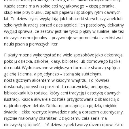
Każda scena ma w sobie coś wyjątkowego – ciszę poranka,
skupienie przy biurku, zapach papieru i spokojny rytm dawnych
lat. Te dziewczynki wyglądają jak bohaterki starych czytanek lub
szkolnych ilustracji sprzed dziesięcioleci. Ich pastelowy, delikatny
wygląd sprawia, że zestaw jest nie tylko piękny wizualnie, ale też
niezwykle emocjonalny – przywołuje wspomnienia dzieciństwa i
nauki pisania pierwszych liter.
Plakaty można wykorzystać na wiele sposobów: jako dekorację
pokoju dziecka, szkolnej klasy, biblioteki lub domowego kącika
do nauki. Wydrukowane w większym formacie stworzą spójną
galerię ścienną, a pojedynczo – staną się subtelnym,
nostalgicznym akcentem w każdym wnętrzu. To również
doskonały pomysł na prezent dla nauczyciela, pedagoga,
bibliotekarki lub rodzica, który ceni tradycję i estetykę dawnych
ilustracji. Każda akwarela została przygotowana z dbałością o
najdrobniejsze detale. Delikatne pociągnięcia pędzla, miękkie
światło i lekko rozmyte krawędzie nadają obrazom autentyczny,
ręcznie malowany charakter. Dzięki temu cała seria ma
niezwykłą spójność – 16 dziewczynek tworzy razem opowieść o