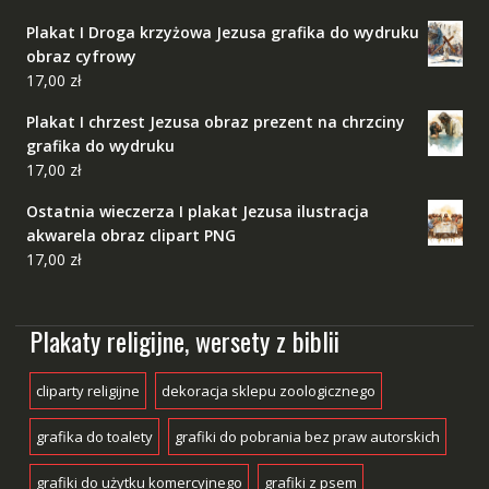
Plakat I Droga krzyżowa Jezusa grafika do wydruku
obraz cyfrowy
17,00
zł
Plakat I chrzest Jezusa obraz prezent na chrzciny
grafika do wydruku
17,00
zł
Ostatnia wieczerza I plakat Jezusa ilustracja
akwarela obraz clipart PNG
17,00
zł
Plakaty religijne, wersety z biblii
cliparty religijne
dekoracja sklepu zoologicznego
grafika do toalety
grafiki do pobrania bez praw autorskich
grafiki do użytku komercyjnego
grafiki z psem