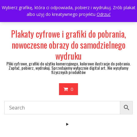
Skip
697063361
walulik@gmail.com
Wybierz grafikę, która ci odpowiada, pobierz i wydrukuj. Zrób plakat
to
albo użyj do kreatywnego projektu
Odrzuć
My Account
content
Plakaty cyfrowe i grafiki do pobrania,
nowoczesne obrazy do samodzielnego
wydruku
Pliki cyfrowe, grafiki do użytku komercyjnego, kolorowe ilustracje do pobrania.
Zapłać, pobierz, wydrukuj. Sprzedajemy wyłącznie digital art. Nie wysyłamy
fizycznych produktów
0