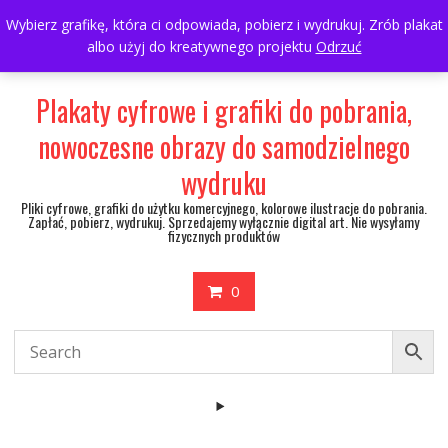
Skip
697063361
walulik@gmail.com
Wybierz grafikę, która ci odpowiada, pobierz i wydrukuj. Zrób plakat
to
albo użyj do kreatywnego projektu
Odrzuć
My Account
content
Plakaty cyfrowe i grafiki do pobrania,
nowoczesne obrazy do samodzielnego
wydruku
Pliki cyfrowe, grafiki do użytku komercyjnego, kolorowe ilustracje do pobrania.
Zapłać, pobierz, wydrukuj. Sprzedajemy wyłącznie digital art. Nie wysyłamy
fizycznych produktów
0