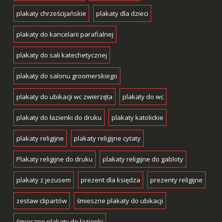
plakaty chrześcijańskie
plakaty dla dzieci
plakaty do kancelarii parafialnej
plakaty do sali katechetycznej
plakaty do salonu groomerskiego
plakaty do ubikacji wc zwierzęta
plakaty do wc
plakaty do łazienki do druku
plakaty katolickie
plakaty religijne
plakaty religijne cytaty
Plakaty religijne do druku
plakaty religijne do gabloty
plakaty z jezusem
prezent dla księdza
prezenty religijne
zestaw clipartów
śmieszne plakaty do ubikacji
śmieszne plakaty do łazienki