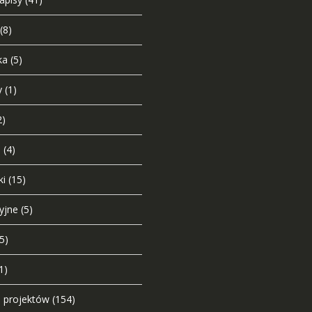
(8)
ka
(5)
y
(1)
2)
i
(4)
ki
(15)
yjne
(5)
(5)
1)
o projektów
(154)