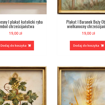
sny I plakat katolicki ryba
Plakat I Baranek Boży O
ymbol chrześcijaństwa
wielkanocny chrześcijań
19,00
zł
19,00
zł
Dodaj do koszyka
Dodaj do koszyka