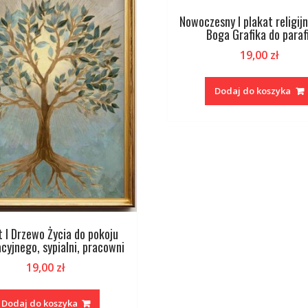
Nowoczesny I plakat religij
Boga Grafika do parafi
19,00
zł
Dodaj do koszyka
t I Drzewo Życia do pokoju
cyjnego, sypialni, pracowni
19,00
zł
Dodaj do koszyka