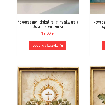
Nowoczesny I plakat religijny akwarela
Nowocze
Ostatnia wieczerza
s
19,00
zł
Dodaj do koszyka