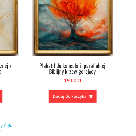
znej z
Plakat I do kancelarii parafialnej
a
Biblijny krzew gorejący
19,00
zł
Dodaj do koszyka