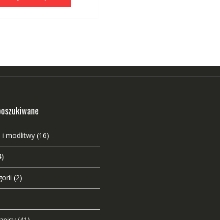
poszukiwane
 i modlitwy
(16)
4)
orii
(2)
napisy
(41)