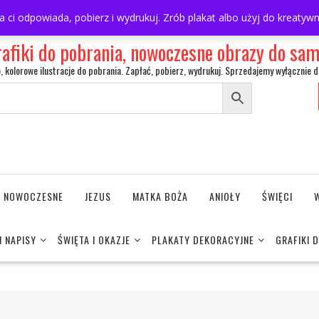
ra ci odpowiada, pobierz i wydrukuj. Zrób plakat albo użyj do kreaty
rafiki do pobrania, nowoczesne obrazy do s
o, kolorowe ilustracje do pobrania. Zapłać, pobierz, wydrukuj. Sprzedajemy wyłącznie d
NE NOWOCZESNE
JEZUS
MATKA BOŻA
ANIOŁY
ŚWIĘCI
I NAPISY
ŚWIĘTA I OKAZJE
PLAKATY DEKORACYJNE
GRAFIKI 