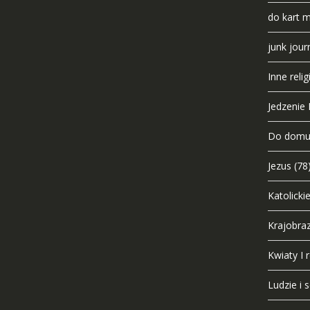
do kart 
junk jour
Inne relig
Jedzenie I
Do dom
Jezus
(78
Katolicki
Krajobra
Kwiaty I r
Ludzie i 