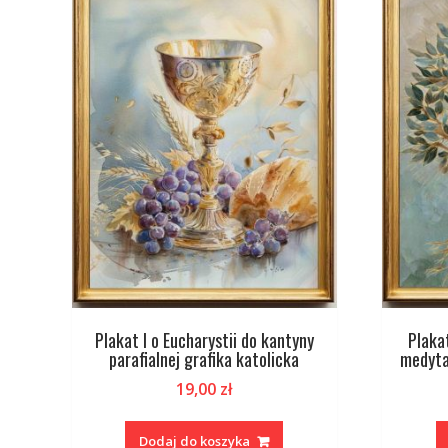
Plakat I o Eucharystii do kantyny
Plaka
parafialnej grafika katolicka
medyta
19,00
zł
Dodaj do koszyka