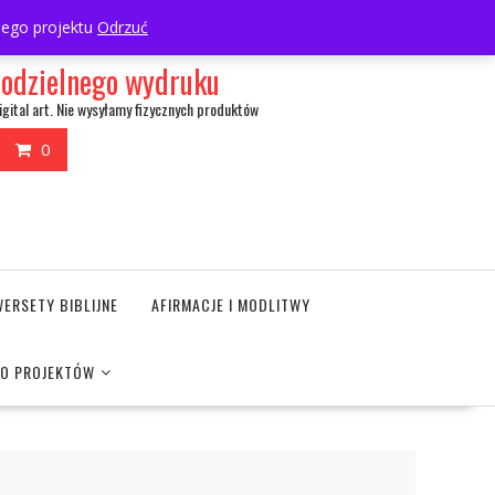
My Account
wnego projektu
Odrzuć
amodzielnego wydruku
igital art. Nie wysyłamy fizycznych produktów
0
WERSETY BIBLIJNE
AFIRMACJE I MODLITWY
DO PROJEKTÓW