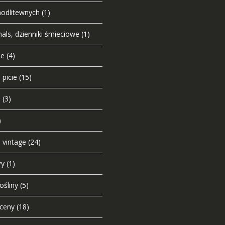
modlitewnych
(1)
nals, dzienniki śmieciowe
(1)
ie
(4)
 picie
(15)
u
(3)
)
e vintage
(24)
zy
(1)
ośliny
(5)
sceny
(18)