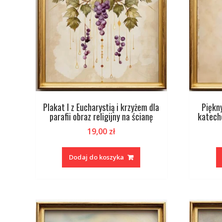
Plakat I z Eucharystią i krzyżem dla
Piękny
parafii obraz religijny na ścianę
katech
19,00
zł
Dodaj do koszyka