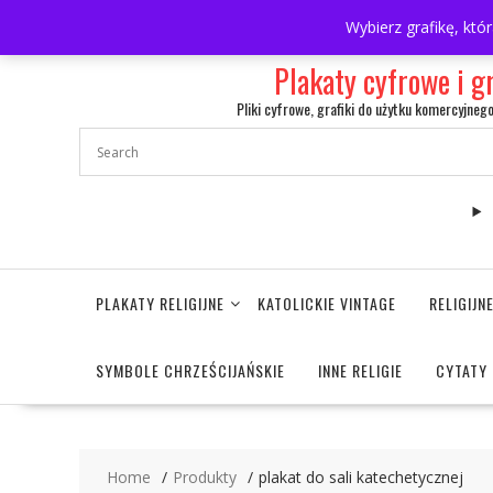
Skip
697063361
walulik@gmail.com
Wybierz grafikę, któ
to
content
Plakaty cyfrowe i g
Pliki cyfrowe, grafiki do użytku komercyjneg
PLAKATY RELIGIJNE
KATOLICKIE VINTAGE
RELIGIJ
SYMBOLE CHRZEŚCIJAŃSKIE
INNE RELIGIE
CYTATY 
Home
Produkty
plakat do sali katechetycznej