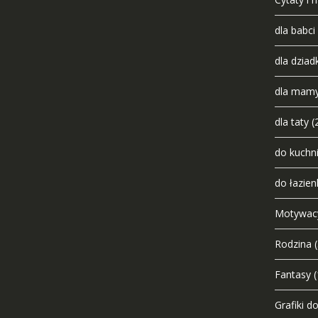
dla babci
dla dziad
dla mam
dla taty
(
do kuchn
do łazien
Motywac
Rodzina
Fantasy
(
Grafiki d