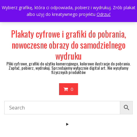
Skip
697063361
walulik@gmail.com
Wybierz grafikę, która ci odpowiada, pobierz i wydrukuj. Zrób plakat
to
albo użyj do kreatywnego projektu
Odrzuć
My Account
content
Plakaty cyfrowe i grafiki do pobrania,
nowoczesne obrazy do samodzielnego
wydruku
Pliki cyfrowe, grafiki do użytku komercyjnego, kolorowe ilustracje do pobrania.
Zapłać, pobierz, wydrukuj. Sprzedajemy wyłącznie digital art. Nie wysyłamy
fizycznych produktów
0