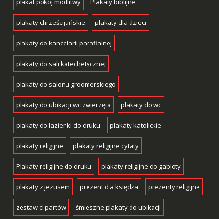
plakat pokój modlitwy
Plakaty biblijne
plakaty chrześcijańskie
plakaty dla dzieci
plakaty do kancelarii parafialnej
plakaty do sali katechetycznej
plakaty do salonu groomerskiego
plakaty do ubikacji wc zwierzęta
plakaty do wc
plakaty do łazienki do druku
plakaty katolickie
plakaty religijne
plakaty religijne cytaty
Plakaty religijne do druku
plakaty religijne do gabloty
plakaty z jezusem
prezent dla księdza
prezenty religijne
zestaw clipartów
śmieszne plakaty do ubikacji