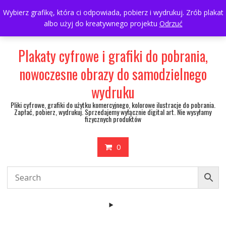
Skip
697063361
walulik@gmail.com
Wybierz grafikę, która ci odpowiada, pobierz i wydrukuj. Zrób plakat
to
albo użyj do kreatywnego projektu
Odrzuć
My Account
content
Plakaty cyfrowe i grafiki do pobrania,
nowoczesne obrazy do samodzielnego
wydruku
Pliki cyfrowe, grafiki do użytku komercyjnego, kolorowe ilustracje do pobrania.
Zapłać, pobierz, wydrukuj. Sprzedajemy wyłącznie digital art. Nie wysyłamy
fizycznych produktów
0