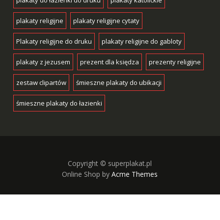
plakaty do łazienki do druku
plakaty katolickie
plakaty religijne
plakaty religijne cytaty
Plakaty religijne do druku
plakaty religijne do gabloty
plakaty z jezusem
prezent dla księdza
prezenty religijne
zestaw clipartów
śmieszne plakaty do ubikacji
śmieszne plakaty do łazienki
Copyright © superplakat.pl
Online Shop by
Acme Themes