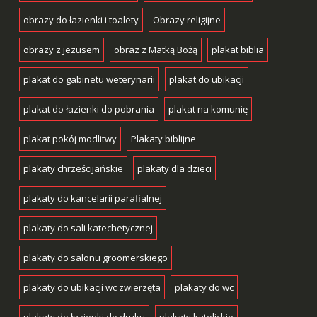
obrazy do łazienki i toalety
Obrazy religijne
obrazy z jezusem
obraz z Matką Bożą
plakat biblia
plakat do gabinetu weterynarii
plakat do ubikacji
plakat do łazienki do pobrania
plakat na komunię
plakat pokój modlitwy
Plakaty biblijne
plakaty chrześcijańskie
plakaty dla dzieci
plakaty do kancelarii parafialnej
plakaty do sali katechetycznej
plakaty do salonu groomerskiego
plakaty do ubikacji wc zwierzęta
plakaty do wc