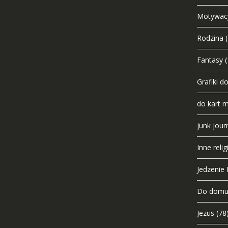
Motywac
Rodzina
Fantasy
(
Grafiki d
do kart 
junk jour
Inne relig
Jedzenie I
Do dom
Jezus
(78