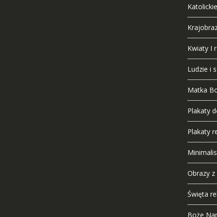
Katolicki
Krajobra
Kwiaty I r
Ludzie i 
Matka B
Plakaty 
Plakaty re
Minimali
Obrazy z
Święta rel
Boże Nar