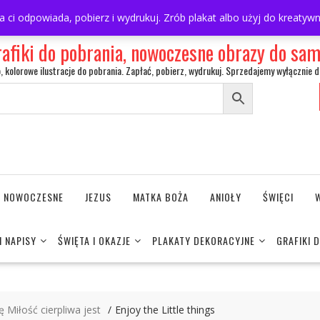
ra ci odpowiada, pobierz i wydrukuj. Zrób plakat albo użyj do kreaty
rafiki do pobrania, nowoczesne obrazy do s
o, kolorowe ilustracje do pobrania. Zapłać, pobierz, wydrukuj. Sprzedajemy wyłącznie d
NE NOWOCZESNE
JEZUS
MATKA BOŻA
ANIOŁY
ŚWIĘCI
I NAPISY
ŚWIĘTA I OKAZJE
PLAKATY DEKORACYJNE
GRAFIKI 
ę Miłość cierpliwa jest
Enjoy the Little things