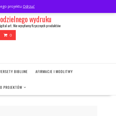
My Account
wnego projektu
Odrzuć
amodzielnego wydruku
igital art. Nie wysyłamy fizycznych produktów
0
WERSETY BIBLIJNE
AFIRMACJE I MODLITWY
DO PROJEKTÓW