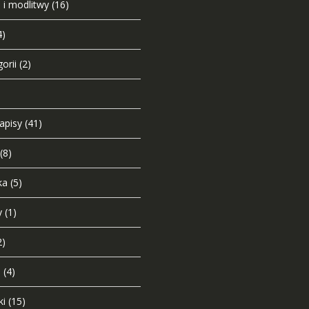
 i modlitwy
(16)
4)
orii
(2)
napisy
(41)
(8)
ka
(5)
y
(1)
2)
i
(4)
ki
(15)