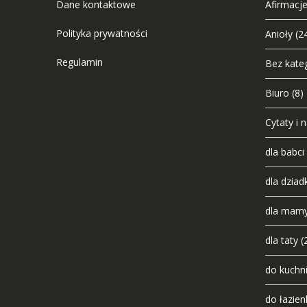
Dane kontaktowe
Afirmacje
Polityka prywatności
Anioły
(2
Regulamin
Bez kateg
Biuro
(8)
Cytaty i 
dla babci
dla dziad
dla mam
dla taty
(
do kuchn
do łazien