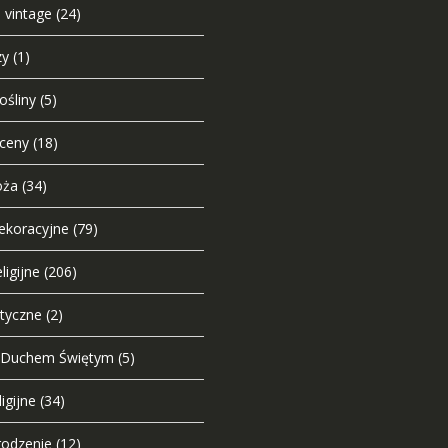
e vintage
(24)
zy
(1)
ośliny
(5)
sceny
(18)
oża
(34)
dekoracyjne
(79)
ligijne
(206)
styczne
(2)
 Duchem Świętym
(5)
igijne
(34)
odzenie
(12)