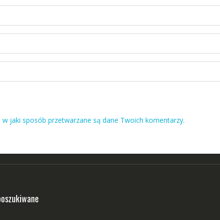
, w jaki sposób przetwarzane są dane Twoich komentarzy.
poszukiwane