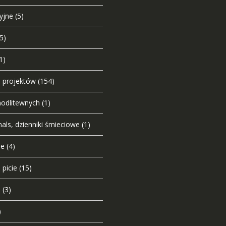
yjne
(5)
(5)
1)
o projektów
(154)
modlitewnych
(1)
nals, dzienniki śmieciowe
(1)
ie
(4)
 picie
(15)
u
(3)
)