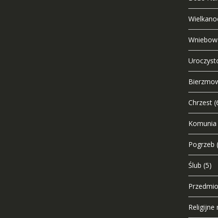
Wielkano
Wniebows
Uroczysto
Bierzmo
Chrzest
(
Komunia
Pogrzeb
Ślub
(5)
Przedmio
Religijn