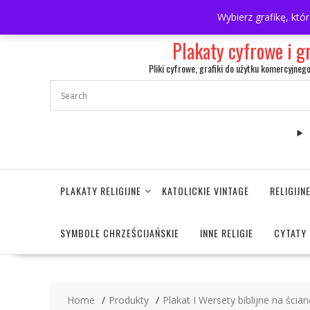
Skip
697063361
walulik@gmail.com
Wybierz grafikę, któ
to
content
Plakaty cyfrowe i g
Pliki cyfrowe, grafiki do użytku komercyjneg
PLAKATY RELIGIJNE
KATOLICKIE VINTAGE
RELIGIJ
SYMBOLE CHRZEŚCIJAŃSKIE
INNE RELIGIE
CYTATY 
Home
Produkty
Plakat I Wersety biblijne na ścian