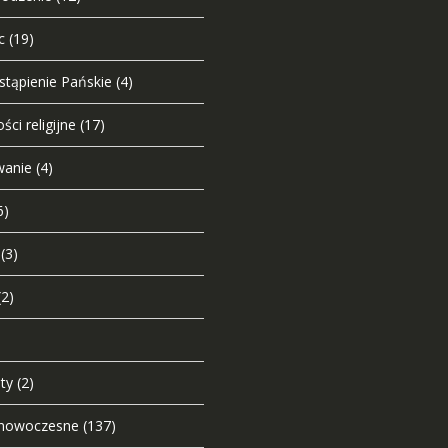
c
(19)
tąpienie Pańskie
(4)
ści religijne
(17)
wanie
(4)
6)
(3)
(2)
ty
(2)
e nowoczesne
(137)