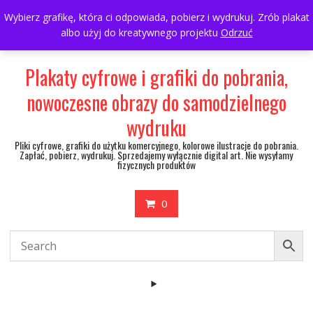
Skip
697063361
walulik@gmail.com
Wybierz grafikę, która ci odpowiada, pobierz i wydrukuj. Zrób plakat
to
albo użyj do kreatywnego projektu
Odrzuć
My Account
content
Plakaty cyfrowe i grafiki do pobrania,
nowoczesne obrazy do samodzielnego
wydruku
Pliki cyfrowe, grafiki do użytku komercyjnego, kolorowe ilustracje do pobrania.
Zapłać, pobierz, wydrukuj. Sprzedajemy wyłącznie digital art. Nie wysyłamy
fizycznych produktów
0