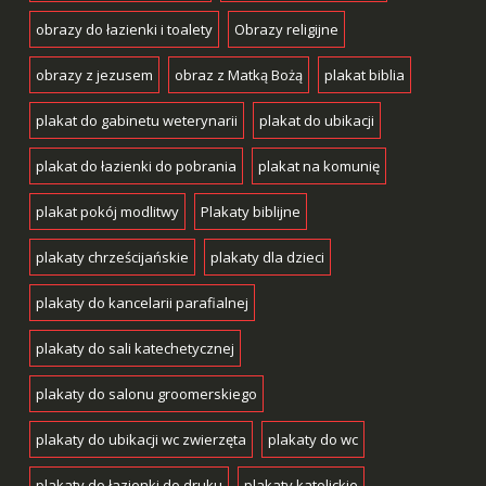
obrazy do łazienki i toalety
Obrazy religijne
obrazy z jezusem
obraz z Matką Bożą
plakat biblia
plakat do gabinetu weterynarii
plakat do ubikacji
plakat do łazienki do pobrania
plakat na komunię
plakat pokój modlitwy
Plakaty biblijne
plakaty chrześcijańskie
plakaty dla dzieci
plakaty do kancelarii parafialnej
plakaty do sali katechetycznej
plakaty do salonu groomerskiego
plakaty do ubikacji wc zwierzęta
plakaty do wc
plakaty do łazienki do druku
plakaty katolickie