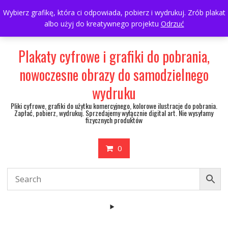
Skip
697063361
walulik@gmail.com
Wybierz grafikę, która ci odpowiada, pobierz i wydrukuj. Zrób plakat
to
albo użyj do kreatywnego projektu
Odrzuć
My Account
content
Plakaty cyfrowe i grafiki do pobrania,
nowoczesne obrazy do samodzielnego
wydruku
Pliki cyfrowe, grafiki do użytku komercyjnego, kolorowe ilustracje do pobrania.
Zapłać, pobierz, wydrukuj. Sprzedajemy wyłącznie digital art. Nie wysyłamy
fizycznych produktów
0