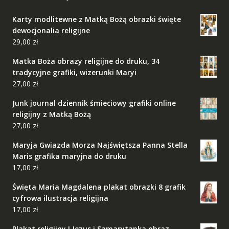
Karty modlitewne z Matką Bożą obrazki święte
dewocjonalia religijne
29,00
zł
Matka Boża obrazy religijne do druku, 34
tradycyjne grafiki, wizerunki Maryi
27,00
zł
Junk journal dziennik śmieciowy grafiki online
religijny z Matką Bożą
27,00
zł
Maryja Gwiazda Morza Najświętsza Panna Stella
Maris grafika maryjna do druku
17,00
zł
Święta Maria Magdalena plakat obrazki 8 grafik
cyfrowa ilustracja religijna
17,00
zł
Plakat religijny I Jezus i Samarytanka obraz