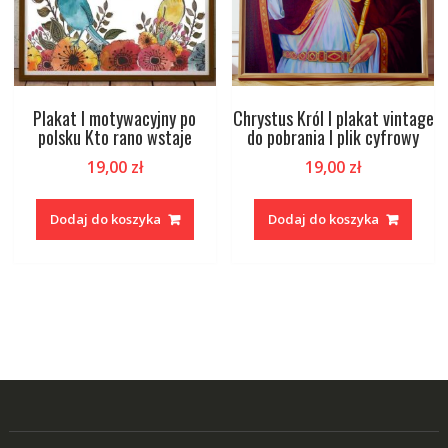
Plakat I motywacyjny po
Chrystus Król I plakat vintage
polsku Kto rano wstaje
do pobrania I plik cyfrowy
19,00
zł
19,00
zł
Dodaj do koszyka
Dodaj do koszyka