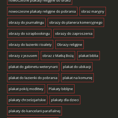
nowoczesne plakaty religijne do druku
nowoczesne plakaty religijne do pobrania
obraz maryjny
obrazy do journalingu
obrazy do planera komercyjnego
obrazy do scrapbookingu
obrazy do zaproszenia
obrazy do łazienki i toalety
Obrazy religijne
obrazy z jezusem
obraz z Matką Bożą
plakat biblia
plakat do gabinetu weterynarii
plakat do ubikacji
plakat do łazienki do pobrania
plakat na komunię
plakat pokój modlitwy
Plakaty biblijne
plakaty chrześcijańskie
plakaty dla dzieci
plakaty do kancelarii parafialnej