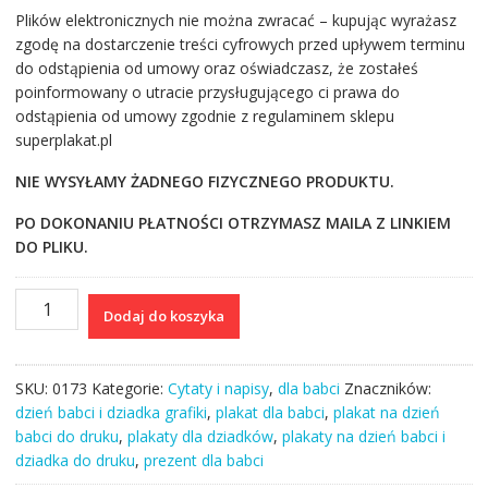
Plików elektronicznych nie można zwracać – kupując wyrażasz
zgodę na dostarczenie treści cyfrowych przed upływem terminu
do odstąpienia od umowy oraz oświadczasz, że zostałeś
poinformowany o utracie przysługującego ci prawa do
odstąpienia od umowy zgodnie z regulaminem sklepu
superplakat.pl
NIE WYSYŁAMY ŻADNEGO FIZYCZNEGO PRODUKTU.
PO DOKONANIU PŁATNOŚCI OTRZYMASZ MAILA Z LINKIEM
DO PLIKU.
ilość
Dodaj do koszyka
Fajny
I
plakat
SKU:
0173
Kategorie:
Cytaty i napisy
,
dla babci
Znaczników:
pomysł
dzień babci i dziadka grafiki
,
plakat dla babci
,
plakat na dzień
na
babci do druku
,
plakaty dla dziadków
,
plakaty na dzień babci i
prezent
dziadka do druku
,
prezent dla babci
dla