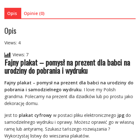
babci
na
Opis
Opinie (0)
urodziny
Opis
Views: 4
Views:
7
Fajny plakat – pomysł na prezent dla babci na
urodziny do pobrania i wydruku
Fajny plakat – pomysł na prezent dla babci na urodziny do
pobrania i samodzielnego wydruku
. I love my Polish
grandma. Polecamy na prezent dla dziadków lub po prostu jako
dekorację domu.
Jest to
plakat cyfrowy
w postaci pliku elektronicznego
jpg
do
samodzielnego wydruku i oprawy. Możesz oprawić go w własną
ramę lub antyramę. Szukasz tańszego rozwiązania ?
Wykorzystaj listwy do wieszania plakatów.