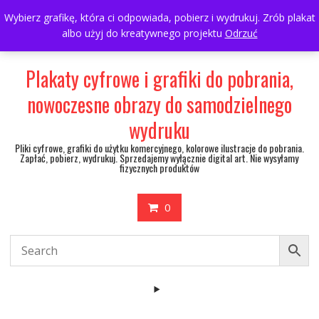
Skip
697063361
walulik@gmail.com
Wybierz grafikę, która ci odpowiada, pobierz i wydrukuj. Zrób plakat
to
albo użyj do kreatywnego projektu
Odrzuć
My Account
content
Plakaty cyfrowe i grafiki do pobrania,
nowoczesne obrazy do samodzielnego
wydruku
Pliki cyfrowe, grafiki do użytku komercyjnego, kolorowe ilustracje do pobrania.
Zapłać, pobierz, wydrukuj. Sprzedajemy wyłącznie digital art. Nie wysyłamy
fizycznych produktów
0