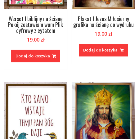
Werset I biblijny na ścianę
Plakat I Jezus Miłosierny
Pokój zostawiam wam Plik
grafika na ścianę do wydruku
cyfrowy z cytatem
19,00
zł
19,00
zł
Dodaj do koszyka
Dodaj do koszyka