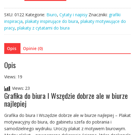
I
do
SKU:
0122
Kategorie:
Biuro
,
Cytaty i napisy
Znaczniki:
grafiki
biura
inspiracja
,
plakaty inspirujące do biura
,
plakaty motywujące do
Wszędzie
pracy
,
plakaty z cytatami do biura
dobrze
ale
w
Opis
Opinie (0)
biurze
najlepiej
Opis
Views: 19
Views:
23
Grafika do biura I Wszędzie dobrze ale w biurze
najlepiej
Grafika do biura I Wszędzie dobrze ale w biurze najlepiej – Plakat
motywacyjny do biura, do gabinetu szefa do pobrania i
samodzielnego wydruku. Uroczy plakat z motywem biurowym.