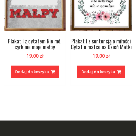
Plakat I z cytatem Nie mój
Plakat I z sentencją o miłości
cyrk nie moje małpy
Cytat o matce na Dzień Matki
19,00
zł
19,00
zł
Dodaj do koszyka
Dodaj do koszyka