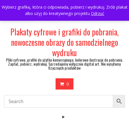
Skip
697063361
walulik@gmail.com
Wybierz grafikę, która ci odpowiada, pobierz i wydrukuj. Zrób plakat
to
albo użyj do kreatywnego projektu
Odrzuć
My Account
content
Plakaty cyfrowe i grafiki do pobrania,
nowoczesne obrazy do samodzielnego
wydruku
Pliki cyfrowe, grafiki do użytku komercyjnego, kolorowe ilustracje do pobrania.
Zapłać, pobierz, wydrukuj. Sprzedajemy wyłącznie digital art. Nie wysyłamy
fizycznych produktów
0