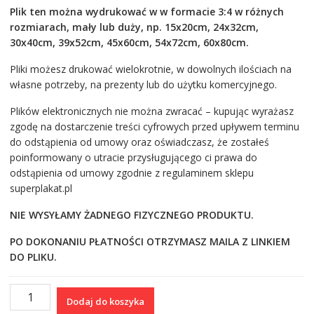
Plik ten można wydrukować w w formacie 3:4 w różnych
rozmiarach, mały lub duży, np. 15x20cm, 24x32cm,
30x40cm, 39x52cm, 45x60cm, 54x72cm, 60x80cm.
Pliki możesz drukować wielokrotnie, w dowolnych ilościach na
własne potrzeby, na prezenty lub do użytku komercyjnego.
Plików elektronicznych nie można zwracać – kupując wyrażasz
zgodę na dostarczenie treści cyfrowych przed upływem terminu
do odstąpienia od umowy oraz oświadczasz, że zostałeś
poinformowany o utracie przysługującego ci prawa do
odstąpienia od umowy zgodnie z regulaminem sklepu
superplakat.pl
NIE WYSYŁAMY ŻADNEGO FIZYCZNEGO PRODUKTU.
PO DOKONANIU PŁATNOŚCI OTRZYMASZ MAILA Z LINKIEM
DO PLIKU.
ilość
Dodaj do koszyka
Grafika