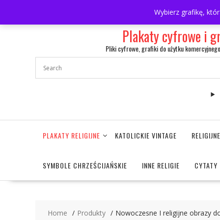
Skip
697063361
walulik@gmail.com
Wybierz grafikę, któ
to
content
Plakaty cyfrowe i g
Pliki cyfrowe, grafiki do użytku komercyjneg
PLAKATY RELIGIJNE
KATOLICKIE VINTAGE
RELIGIJ
SYMBOLE CHRZEŚCIJAŃSKIE
INNE RELIGIE
CYTATY 
Home
Produkty
Nowoczesne I religijne obrazy do