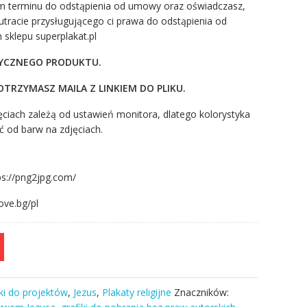
em terminu do odstąpienia od umowy oraz oświadczasz,
tracie przysługującego ci prawa do odstąpienia od
sklepu superplakat.pl
ZYCZNEGO PRODUKTU.
TRZYMASZ MAILA Z LINKIEM DO PLIKU.
ciach zależą od ustawień monitora, dlatego kolorystyka
ć od barw na zdjęciach.
ps://png2jpg.com/
ove.bg/pl
ki do projektów
,
Jezus
,
Plakaty religijne
Znaczników: