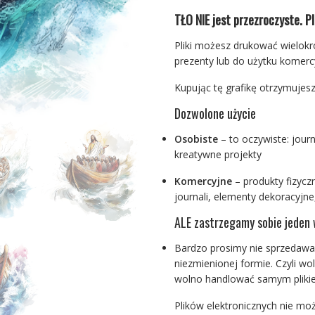
TŁO NIE jest przezroczyste. Pl
Pliki możesz drukować wielokr
prezenty lub do użytku komerc
Kupując tę grafikę otrzymujesz
Dozwolone użycie
Osobiste
– to oczywiste: journ
kreatywne projekty
Komercyjne
– produkty fizyczn
journali, elementy dekoracyjne,
ALE zastrzegamy sobie jeden 
Bardzo prosimy nie sprzedawać
niezmienionej formie. Czyli w
wolno handlować samym pliki
Plików elektronicznych nie mo