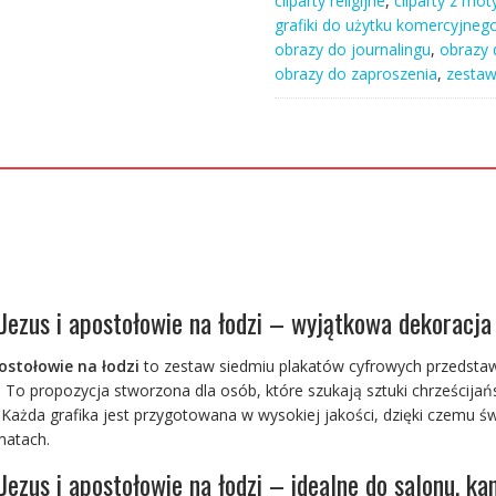
cliparty religijne
,
cliparty z mo
do
grafiki do użytku komercyjneg
salonu
obrazy do journalingu
,
obrazy 
Pan
obrazy do zaproszenia
,
zestaw
Jezus
i
apostołowie
na
łodzi
7x
 Jezus i apostołowie na łodzi – wyjątkowa dekoracj
ostołowie na łodzi
to zestaw siedmiu plakatów cyfrowych przedstaw
. To propozycja stworzona dla osób, które szukają sztuki chrześcij
 Każda grafika jest przygotowana w wysokiej jakości, dzięki czemu ś
matach.
zus i apostołowie na łodzi – idealne do salonu, kance