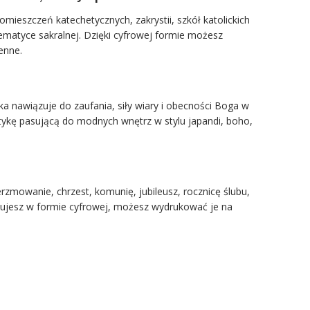
pomieszczeń katechetycznych, zakrystii, szkół katolickich
 tematyce sakralnej. Dzięki cyfrowej formie możesz
enne.
ika nawiązuje do zaufania, siły wiary i obecności Boga w
stykę pasującą do modnych wnętrz w stylu japandi, boho,
erzmowanie, chrzest, komunię, jubileusz, rocznicę ślubu,
ymujesz w formie cyfrowej, możesz wydrukować je na