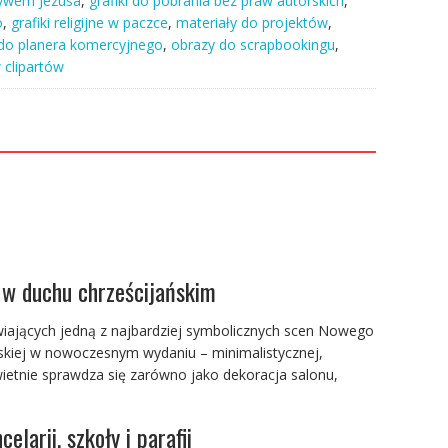
tywem Jezusa
,
grafiki do pobrania bez praw autorskich
,
o
,
grafiki religijne w paczce
,
materiały do projektów
,
do planera komercyjnego
,
obrazy do scrapbookingu
,
 clipartów
a w duchu chrześcijańskim
iających jedną z najbardziej symbolicznych scen Nowego
ańskiej w nowoczesnym wydaniu – minimalistycznej,
wietnie sprawdza się zarówno jako dekoracja salonu,
larii, szkoły i parafii