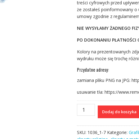
treści cyfrowych przed upływ
że zostałeś poinformowany o u
umowy zgodnie z regulaminem 
NIE WYSYŁAMY ŻADNEGO FI
PO DOKONANIU PŁATNOŚCI O
Kolory na prezentowanych zdję
wydruku może się trochę różni
Przydatne adresy:
zamiana pliku PNG na JPG: htt
usuwanie tła: https://www.rem
ilość
Dodaj do koszyka
Nowoczesne
I
religijne
SKU:
1036_1-7
Kategorie:
Grafi
obrazy