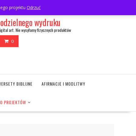
My Account
wnego projektu
Odrzuć
amodzielnego wydruku
igital art. Nie wysyłamy fizycznych produktów
0
WERSETY BIBLIJNE
AFIRMACJE I MODLITWY
DO PROJEKTÓW