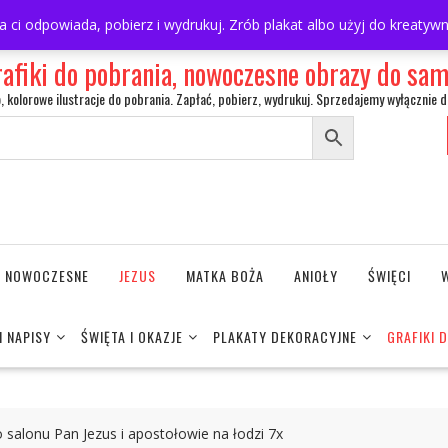
ra ci odpowiada, pobierz i wydrukuj. Zrób plakat albo użyj do kreaty
rafiki do pobrania, nowoczesne obrazy do s
o, kolorowe ilustracje do pobrania. Zapłać, pobierz, wydrukuj. Sprzedajemy wyłącznie d
NE NOWOCZESNE
JEZUS
MATKA BOŻA
ANIOŁY
ŚWIĘCI
I NAPISY
ŚWIĘTA I OKAZJE
PLAKATY DEKORACYJNE
GRAFIKI 
 salonu Pan Jezus i apostołowie na łodzi 7x