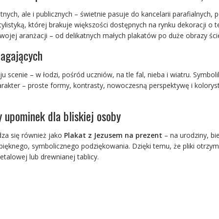
ych, ale i publicznych – świetnie pasuje do kancelarii parafialnych, 
tylistyką, której brakuje większości dostępnych na rynku dekoracji o
jej aranżacji – od delikatnych małych plakatów po duże obrazy ści
magających
u scenie – w łodzi, pośród uczniów, na tle fal, nieba i wiatru. Symbol
arakter – proste formy, kontrasty, nowoczesną perspektywę i kolory
 upominek dla bliskiej osoby
dza się również jako
Plakat z Jezusem na prezent
– na urodziny, bi
pięknego, symbolicznego podziękowania. Dzięki temu, że pliki otrz
etalowej lub drewnianej tablicy.