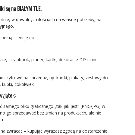
iki są na BIAŁYM TLE.
otnie, w dowolnych ilościach na własne potrzeby, na
yjnego.
 pełną licencję do:
ale, scrapbook, planer, kartki, dekoracje DIY i inne
e i cyfrowe na sprzedaż, np. kartki, plakaty, zestawy do
 kubki, cokolwiek.
wyjątek:
 samego pliku graficznego „tak jak jest” (PNG/JPG) w
olno go sprzedawać bez zmian na produktach, ale nie
em.
żna zwracać – kupując wyrażasz zgodę na dostarczenie