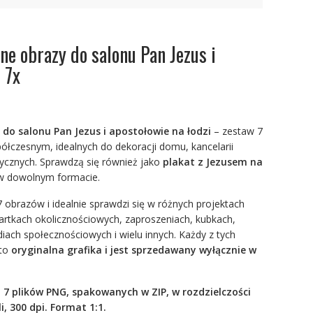
ne obrazy do salonu Pan Jezus i
 7x
 do salonu Pan Jezus i apostołowie na łodzi
– zestaw 7
spółczesnym, idealnych do dekoracji domu, kancelarii
hetycznych. Sprawdzą się również jako
plakat z Jezusem na
w dowolnym formacie.
7 obrazów i idealnie sprawdzi się w różnych projektach
artkach okolicznościowych, zaproszeniach, kubkach,
ach społecznościowych i wielu innych. Każdy z tych
 to
oryginalna grafika i jest sprzedawany wyłącznie w
 7 plików PNG, spakowanych w ZIP, w rozdzielczości
i, 300 dpi. Format 1:1.