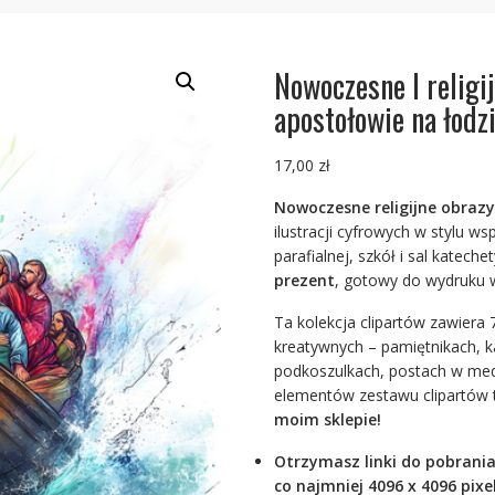
Nowoczesne I religij
apostołowie na łodzi
17,00
zł
Nowoczesne religijne obrazy
ilustracji cyfrowych w stylu w
parafialnej, szkół i sal katec
prezent
, gotowy do wydruku 
Ta kolekcja clipartów zawiera 
kreatywnych – pamiętnikach, k
podkoszulkach, postach w medi
elementów zestawu clipartów
moim sklepie!
Otrzymasz linki do pobrania
co najmniej 4096 x 4096 pixel