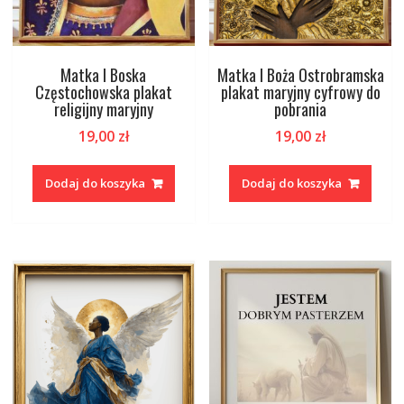
Matka I Boska
Matka I Boża Ostrobramska
Częstochowska plakat
plakat maryjny cyfrowy do
religijny maryjny
pobrania
19,00
zł
19,00
zł
Dodaj do koszyka
Dodaj do koszyka