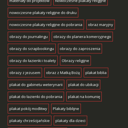
materiały do projektów
Nowoczesne plakaty religijne
nowoczesne plakaty religijne do druku
nowoczesne plakaty religijne do pobrania
obraz maryjny
obrazy do journalingu
obrazy do planera komercyjnego
obrazy do scrapbookingu
obrazy do zaproszenia
obrazy do łazienki i toalety
Obrazy religijne
obrazy z jezusem
obraz z Matką Bożą
plakat biblia
plakat do gabinetu weterynarii
plakat do ubikacji
plakat do łazienki do pobrania
plakat na komunię
plakat pokój modlitwy
Plakaty biblijne
plakaty chrześcijańskie
plakaty dla dzieci