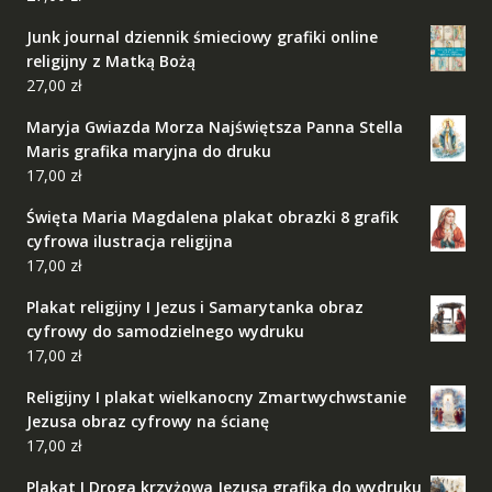
Junk journal dziennik śmieciowy grafiki online
religijny z Matką Bożą
27,00
zł
Maryja Gwiazda Morza Najświętsza Panna Stella
Maris grafika maryjna do druku
17,00
zł
Święta Maria Magdalena plakat obrazki 8 grafik
cyfrowa ilustracja religijna
17,00
zł
Plakat religijny I Jezus i Samarytanka obraz
cyfrowy do samodzielnego wydruku
17,00
zł
Religijny I plakat wielkanocny Zmartwychwstanie
Jezusa obraz cyfrowy na ścianę
17,00
zł
Plakat I Droga krzyżowa Jezusa grafika do wydruku