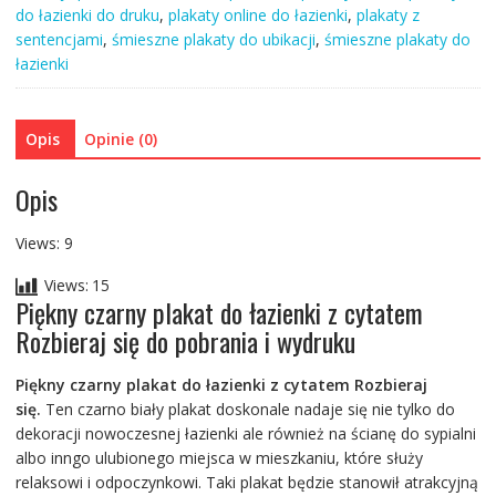
do łazienki do druku
,
plakaty online do łazienki
,
plakaty z
cytatem
sentencjami
,
śmieszne plakaty do ubikacji
,
śmieszne plakaty do
Rozbieraj
łazienki
się
Opis
Opinie (0)
Opis
Views: 9
Views:
15
Piękny czarny plakat do łazienki z cytatem
Rozbieraj się do pobrania i wydruku
Piękny czarny plakat do łazienki z cytatem Rozbieraj
się.
Ten czarno biały plakat doskonale nadaje się nie tylko do
dekoracji nowoczesnej łazienki ale również na ścianę do sypialni
albo inngo ulubionego miejsca w mieszkaniu, które służy
relaksowi i odpoczynkowi. Taki plakat będzie stanowił atrakcyjną