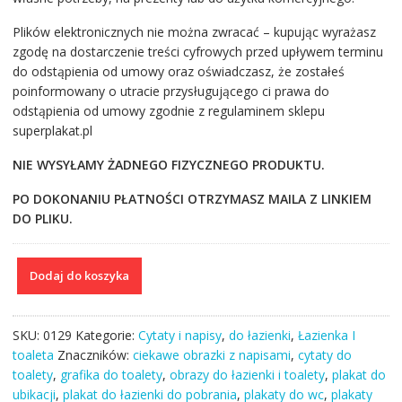
Plików elektronicznych nie można zwracać – kupując wyrażasz
zgodę na dostarczenie treści cyfrowych przed upływem terminu
do odstąpienia od umowy oraz oświadczasz, że zostałeś
poinformowany o utracie przysługującego ci prawa do
odstąpienia od umowy zgodnie z regulaminem sklepu
superplakat.pl
NIE WYSYŁAMY ŻADNEGO FIZYCZNEGO PRODUKTU.
PO DOKONANIU PŁATNOŚCI OTRZYMASZ MAILA Z LINKIEM
DO PLIKU.
ilość
Dodaj do koszyka
Piękny
I
czarny
SKU:
0129
Kategorie:
Cytaty i napisy
,
do łazienki
,
Łazienka I
plakat
toaleta
Znaczników:
ciekawe obrazki z napisami
,
cytaty do
do
toalety
,
grafika do toalety
,
obrazy do łazienki i toalety
,
plakat do
łazienki
ubikacji
,
plakat do łazienki do pobrania
,
plakaty do wc
,
plakaty
z