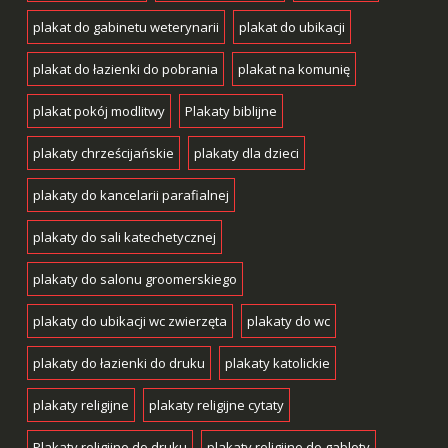
plakat do gabinetu weterynarii
plakat do ubikacji
plakat do łazienki do pobrania
plakat na komunię
plakat pokój modlitwy
Plakaty biblijne
plakaty chrześcijańskie
plakaty dla dzieci
plakaty do kancelarii parafialnej
plakaty do sali katechetycznej
plakaty do salonu groomerskiego
plakaty do ubikacji wc zwierzęta
plakaty do wc
plakaty do łazienki do druku
plakaty katolickie
plakaty religijne
plakaty religijne cytaty
Plakaty religijne do druku
plakaty religijne do gabloty