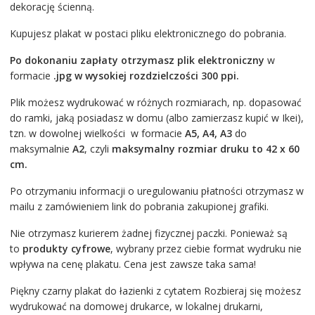
dekorację ścienną.
Kupujesz plakat w postaci pliku elektronicznego do pobrania.
Po dokonaniu zapłaty otrzymasz
plik elektroniczny
w
formacie
.jpg
w wysokiej rozdzielczości 300 ppi.
Plik możesz wydrukować w różnych rozmiarach, np. dopasować
do ramki, jaką posiadasz w domu (albo zamierzasz kupić w Ikei),
tzn. w dowolnej wielkości w formacie
A5, A4, A3
do
maksymalnie
A2
, czyli
maksymalny rozmiar druku to 42 x 60
cm.
Po otrzymaniu informacji o uregulowaniu płatności otrzymasz w
mailu z zamówieniem link do pobrania zakupionej grafiki.
Nie otrzymasz kurierem żadnej fizycznej paczki. Ponieważ są
to
produkty cyfrowe
, wybrany przez ciebie format wydruku nie
wpływa na cenę plakatu. Cena jest zawsze taka sama!
Piękny czarny plakat do łazienki z cytatem Rozbieraj się możesz
wydrukować na domowej drukarce, w lokalnej drukarni,