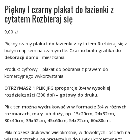
Piękny I czarny plakat do łazienki z
cytatem Rozbieraj się
9,00
zł
Piękny czarny
plakat do łazienki z cytatem
Rozbieraj się z
białym napisem na czarnym tle.
Czarno biała grafika do
dekoracji domu
i mieszkania.
Produkt cyfrowy – plakat do pobrania z prawem do
komercyjnego wykorzystania.
OTRZYMASZ 1 PLIK JPG (proporcje 3:4) w wysokiej
rozdzielczości (300 dpi) – gotowy do druku.
Plik ten można wydrukować w w formacie 3:4 w różnych
rozmiarach, mały lub duży, np. 15x20cm, 24x32cm,
30x40cm, 39x52cm, 45x60cm, 54x72cm, 60x80cm.
Pliki możesz drukować wielokrotnie, w dowolnych ilościach na
własne potrzeby, na prezenty lub do użytku komercyjnego.