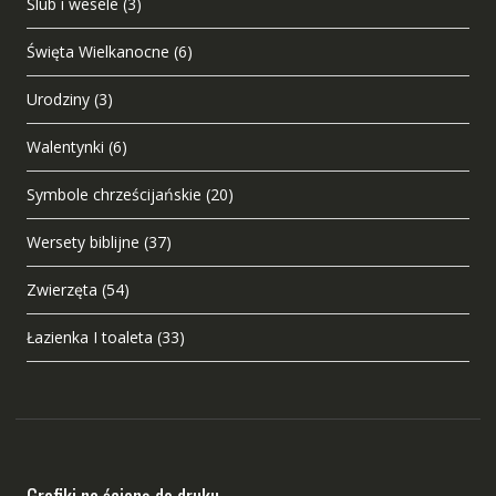
Ślub i wesele
(3)
Święta Wielkanocne
(6)
Urodziny
(3)
Walentynki
(6)
Symbole chrześcijańskie
(20)
Wersety biblijne
(37)
Zwierzęta
(54)
Łazienka I toaleta
(33)
Grafiki na ścianę do druku