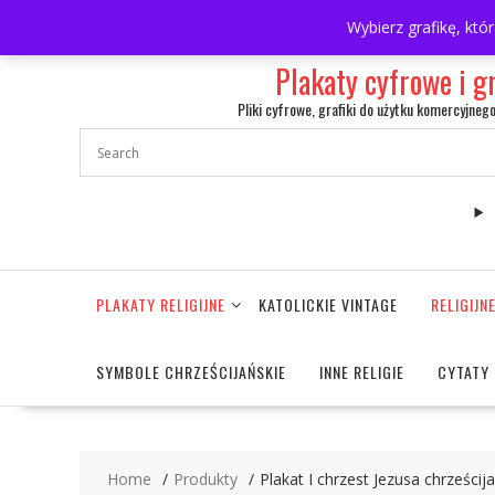
Skip
697063361
walulik@gmail.com
Wybierz grafikę, któ
to
content
Plakaty cyfrowe i g
Pliki cyfrowe, grafiki do użytku komercyjneg
PLAKATY RELIGIJNE
KATOLICKIE VINTAGE
RELIGIJ
SYMBOLE CHRZEŚCIJAŃSKIE
INNE RELIGIE
CYTATY 
Home
Produkty
Plakat I chrzest Jezusa chrześcij