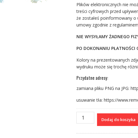
Plików elektronicznych nie mo
treści cyfrowych przed upływ
że zostałeś poinformowany o u
umowy zgodnie z regulaminem 
NIE WYSYŁAMY ŻADNEGO FI
PO DOKONANIU PŁATNOŚCI O
Kolory na prezentowanych zdję
wydruku może się trochę różni
Przydatne adresy:
zamiana pliku PNG na JPG: htt
usuwanie tła: https://www.rem
ilość
Dodaj do koszyka
Plakat
I
chrzest