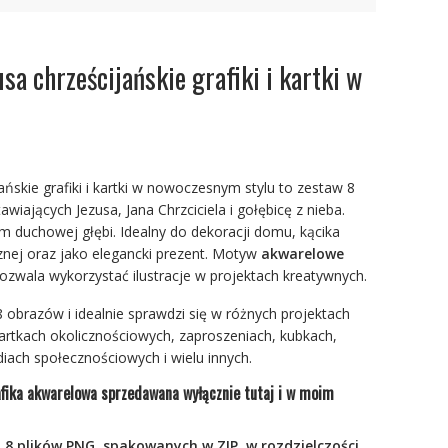
usa chrześcijańskie grafiki i kartki w
jańskie grafiki i kartki w nowoczesnym stylu to zestaw 8
awiających Jezusa, Jana Chrzciciela i gołębicę z nieba.
m duchowej głębi. Idealny do dekoracji domu, kącika
znej oraz jako elegancki prezent. Motyw
akwarelowe
ozwala wykorzystać ilustracje w projektach kreatywnych.
8 obrazów i idealnie sprawdzi się w różnych projektach
artkach okolicznościowych, zaproszeniach, kubkach,
ach społecznościowych i wielu innych.
fika akwarelowa sprzedawana wyłącznie tutaj i w moim
 8 plików PNG, spakowanych w ZIP, w rozdzielczości