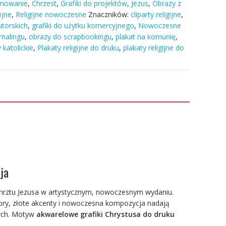
zmowanie
,
Chrzest
,
Grafiki do projektów
,
Jezus
,
Obrazy z
ijne
,
Religijne nowoczesne
Znaczników:
cliparty religijne
,
utorskich
,
grafiki do użytku komercyjnego
,
Nowoczesne
rnalingu
,
obrazy do scrapbookingu
,
plakat na komunię
,
 katolickie
,
Plakaty religijne do druku
,
plakaty religijne do
ja
hrztu Jezusa w artystycznym, nowoczesnym wydaniu.
olory, złote akcenty i nowoczesna kompozycja nadają
nych. Motyw
akwarelowe grafiki Chrystusa do druku