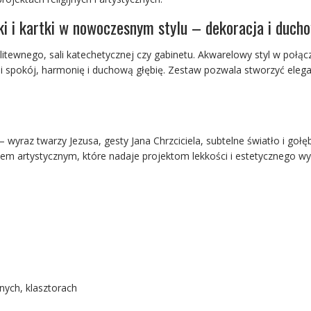
iki i kartki w nowoczesnym stylu – dekoracja i ducho
dlitewnego, sali katechetycznej czy gabinetu. Akwarelowy styl w poł
ni spokój, harmonię i duchową głębię. Zestaw pozwala stworzyć ele
– wyraz twarzy Jezusa, gesty Jana Chrzciciela, subtelne światło i go
lem artystycznym, które nadaje projektom lekkości i estetycznego wyr
nych, klasztorach