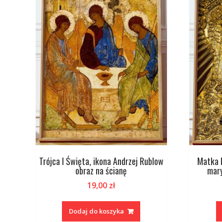
Trójca I Święta, ikona Andrzej Rublow
Matka 
obraz na ścianę
mary
19,00
zł
Dodaj do koszyka