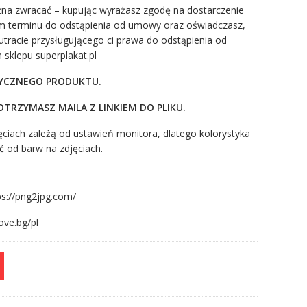
żna zwracać – kupując wyrażasz zgodę na dostarczenie
em terminu do odstąpienia od umowy oraz oświadczasz,
tracie przysługującego ci prawa do odstąpienia od
sklepu superplakat.pl
ZYCZNEGO PRODUKTU.
TRZYMASZ MAILA Z LINKIEM DO PLIKU.
ciach zależą od ustawień monitora, dlatego kolorystyka
ć od barw na zdjęciach.
ps://png2jpg.com/
ove.bg/pl