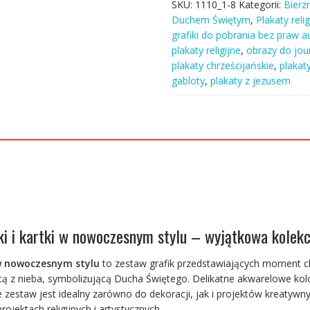
SKU:
1110_1-8
Kategorii:
Bier
Jezusa
Duchem Świętym
,
Plakaty relig
chrześcijańskie
grafiki do pobrania bez praw a
grafiki
plakaty religijne
,
obrazy do jou
i
plakaty chrześcijańskie
,
plakaty
kartki
gabloty
,
plakaty z jezusem
w
nowoczesnym
stylu
iki i kartki w nowoczesnym stylu – wyjątkowa kolekc
i w nowoczesnym stylu
to zestaw grafik przedstawiających moment c
jącą z nieba, symbolizującą Ducha Świętego. Delikatne akwarelowe k
że zestaw jest idealny zarówno do dekoracji, jak i projektów kreatyw
ojektach religijnych i artystycznych.