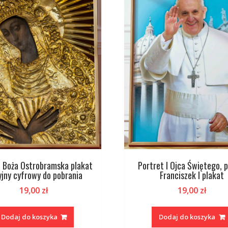
I Boża Ostrobramska plakat
Portret I Ojca Świętego, 
jny cyfrowy do pobrania
Franciszek I plakat
19,00
zł
19,00
zł
Dodaj do koszyka
Dodaj do koszyka