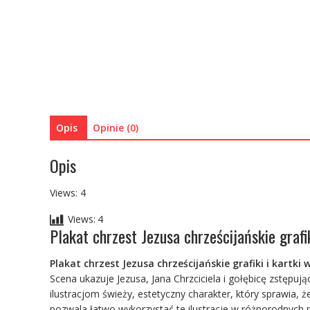
Opis
Opinie (0)
Opis
Views: 4
Views:
4
Plakat chrzest Jezusa chrześcijańskie graf
Plakat chrzest Jezusa chrześcijańskie grafiki i kartk
Scena ukazuje Jezusa, Jana Chrzciciela i gołębicę zstępu
ilustracjom świeży, estetyczny charakter, który sprawia, 
pozwala łatwo wykorzystać te ilustracje w różnorodnych pr