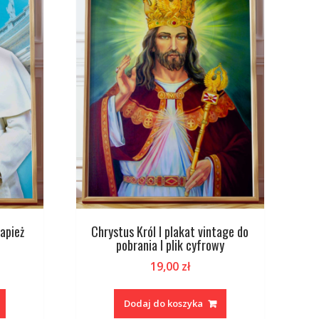
papież
Chrystus Król I plakat vintage do
pobrania I plik cyfrowy
19,00
zł
Dodaj do koszyka