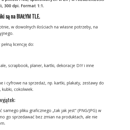
i, 300 dpi. Format 1:1.
iki są na BIAŁYM TLE.
otnie, w dowolnych ilościach na własne potrzeby, na
yjnego.
 pełną licencję do:
ale, scrapbook, planer, kartki, dekoracje DIY i inne
e i cyfrowe na sprzedaż, np. kartki, plakaty, zestawy do
 kubki, cokolwiek.
wyjątek:
 samego pliku graficznego „tak jak jest” (PNG/JPG) w
olno go sprzedawać bez zmian na produktach, ale nie
em.