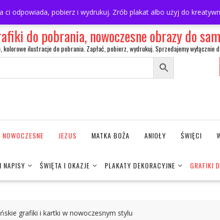
ra ci odpowiada, pobierz i wydrukuj. Zrób plakat albo użyj do kreaty
rafiki do pobrania, nowoczesne obrazy do s
o, kolorowe ilustracje do pobrania. Zapłać, pobierz, wydrukuj. Sprzedajemy wyłącznie d
NE NOWOCZESNE
JEZUS
MATKA BOŻA
ANIOŁY
ŚWIĘCI
I NAPISY
ŚWIĘTA I OKAZJE
PLAKATY DEKORACYJNE
GRAFIKI 
ańskie grafiki i kartki w nowoczesnym stylu