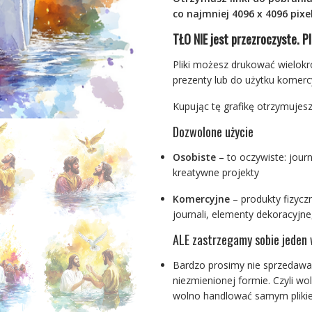
co najmniej 4096 x 4096 pixel
TŁO NIE jest przezroczyste. Pl
Pliki możesz drukować wielokr
prezenty lub do użytku komerc
Kupując tę grafikę otrzymujesz
Dozwolone użycie
Osobiste
– to oczywiste: journ
kreatywne projekty
Komercyjne
– produkty fizyczn
journali, elementy dekoracyjne,
ALE zastrzegamy sobie jeden 
Bardzo prosimy nie sprzedawać
niezmienionej formie. Czyli w
wolno handlować samym pliki