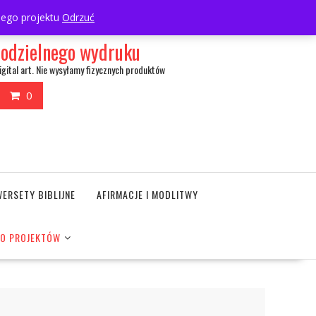
My Account
wnego projektu
Odrzuć
amodzielnego wydruku
igital art. Nie wysyłamy fizycznych produktów
0
WERSETY BIBLIJNE
AFIRMACJE I MODLITWY
DO PROJEKTÓW