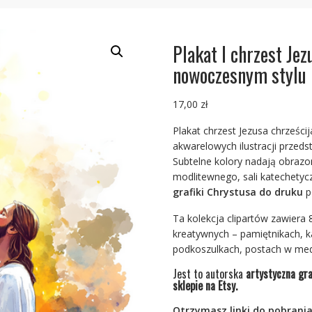
Plakat I chrzest Jez
nowoczesnym stylu
17,00
zł
Plakat chrzest Jezusa chrześci
akwarelowych ilustracji przedst
Subtelne kolory nadają obrazo
modlitewnego, sali katechetyc
grafiki Chrystusa do druku
p
Ta kolekcja clipartów zawiera 
kreatywnych – pamiętnikach, k
podkoszulkach, postach w medi
Jest to autorska
artystyczna gra
sklepie na Etsy.
Otrzymasz linki do pobrania